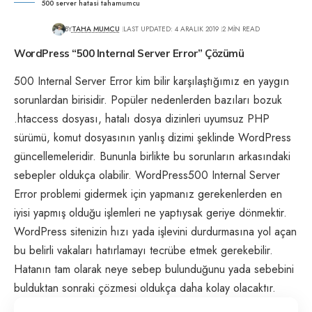
500 server hatasi tahamumcu
BY
TAHA MUMCU
LAST UPDATED: 4 ARALIK 2019
2 MIN READ
WordPress “500 Internal Server Error” Çözümü
500 Internal Server Error kim bilir karşılaştığımız en yaygın
sorunlardan birisidir. Popüler nedenlerden bazıları bozuk
.htaccess dosyası, hatalı dosya dizinleri uyumsuz PHP
sürümü, komut dosyasının yanlış dizimi şeklinde WordPress
güncellemeleridir. Bununla birlikte bu sorunların arkasındaki
sebepler oldukça olabilir. WordPress500 Internal Server
Error problemi gidermek için yapmanız gerekenlerden en
iyisi yapmış olduğu işlemleri ne yaptıysak geriye dönmektir.
WordPress sitenizin hızı yada işlevini durdurmasına yol açan
bu belirli vakaları hatırlamayı tecrübe etmek gerekebilir.
Hatanın tam olarak neye sebep bulunduğunu yada sebebini
bulduktan sonraki çözmesi oldukça daha kolay olacaktır.