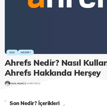
SEO
NEDIR?
Ahrefs Nedir? Nasıl Kullanı
Ahrefs Hakkında Herşey
TAHA MUMCU
6 MIN READ
Son Nedir? İçerikleri