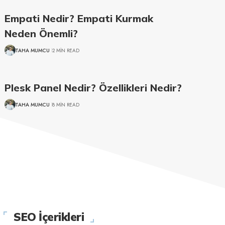
Empati Nedir? Empati Kurmak
Neden Önemli?
TAHA MUMCU
2 MIN READ
Plesk Panel Nedir? Özellikleri Nedir?
TAHA MUMCU
8 MIN READ
SEO İçerikleri