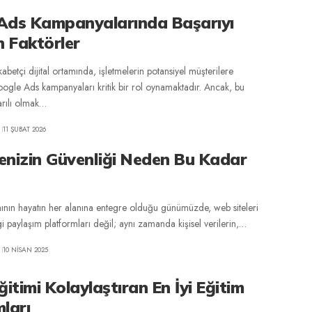
Ads Kampanyalarında Başarıyı
n Faktörler
etçi dijital ortamında, işletmelerin potansiyel müşterilere
gle Ads kampanyaları kritik bir rol oynamaktadır. Ancak, bu
arılı olmak…
11 ŞUBAT 2026
enizin Güvenliği Neden Bu Kadar
ımının hayatın her alanına entegre olduğu günümüzde, web siteleri
gi paylaşım platformları değil; aynı zamanda kişisel verilerin,…
10 NISAN 2025
ğitimi Kolaylaştıran En İyi Eğitim
ları