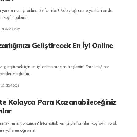
 yaratan en iyi online platformlar! Kolay öğrenme yöntemleriyle
n keyfini çıkarın.
21 OCAK 2025
arlığınızı Geliştirecek En İyi Online
ı geliştirmek için en iyi online araçları keşfedin! Yaratıcılığınızı
içerikler oluşturun.
20 EKIM 2024
tte Kolayca Para Kazanabileceğiniz
mlar
mak mı istiyorsunuz? İnternetteki en iyi platformları keşfedin ve ek
in yollarını öğrenin!