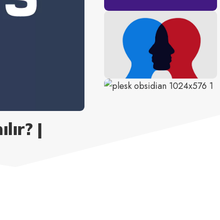
lır? |