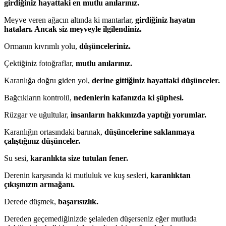
girdiğiniz hayattaki en mutlu anılarınız.
Meyve veren ağacın altında ki mantarlar,
girdiğiniz hayatın
hataları. Ancak siz meyveyle ilgilendiniz.
Ormanın kıvrımlı yolu,
düşünceleriniz.
Çektiğiniz fotoğraflar,
mutlu anılarınız.
Karanlığa doğru giden yol,
derine gittiğiniz hayattaki düşünceler.
Bağcıkların kontrolü,
nedenlerin kafanızda ki şüphesi.
Rüzgar ve uğultular,
insanların hakkınızda yaptığı yorumlar.
Karanlığın ortasındaki barınak,
düşüncelerine saklanmaya
çalıştığınız düşünceler.
Su sesi,
karanlıkta size tutulan fener.
Derenin karşısında ki mutluluk ve kuş sesleri,
karanlıktan
çıkışınızın armağanı.
Derede düşmek,
başarısızlık.
Dereden geçemediğinizde şelaleden düşerseniz eğer mutluda