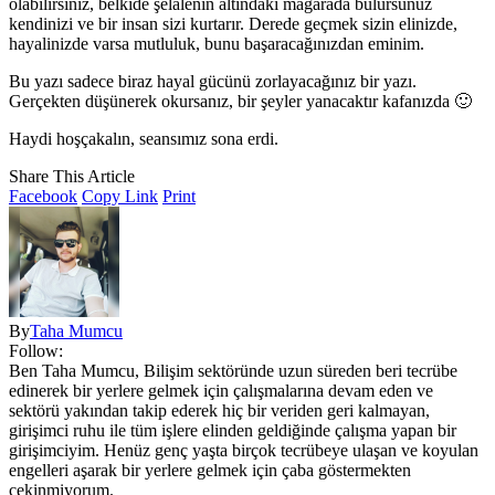
olabilirsiniz, belkide şelalenin altındaki mağarada bulursunuz
kendinizi ve bir insan sizi kurtarır. Derede geçmek sizin elinizde,
hayalinizde varsa mutluluk, bunu başaracağınızdan eminim.
Bu yazı sadece biraz hayal gücünü zorlayacağınız bir yazı.
Gerçekten düşünerek okursanız, bir şeyler yanacaktır kafanızda 🙂
Haydi hoşçakalın, seansımız sona erdi.
Share This Article
Facebook
Copy Link
Print
By
Taha Mumcu
Follow:
Ben Taha Mumcu, Bilişim sektöründe uzun süreden beri tecrübe
edinerek bir yerlere gelmek için çalışmalarına devam eden ve
sektörü yakından takip ederek hiç bir veriden geri kalmayan,
girişimci ruhu ile tüm işlere elinden geldiğinde çalışma yapan bir
girişimciyim. Henüz genç yaşta birçok tecrübeye ulaşan ve koyulan
engelleri aşarak bir yerlere gelmek için çaba göstermekten
çekinmiyorum.