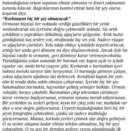
bulunduğunuz ortam sopanızı elinize almanızı ve feneri yakmanıza
zorunlu kılacak. Bağcıklarınızı kontrol ettiniz hani bir şey olursa
koşarım diye.
“Korkmayın hiç bir şey olmayacak”
Ormanın büyüsü her noktada verdiği güzellikleri bir yerde
sonlandırarak sizi içerisine doğru çekmesidir aslında. Siz artık
çekildiniz o yaprakları dökülmüş ağaçların gölgesine. Artık huzur
gördüğünüz kuş sesleri yok, etrafınızda hiç ses yok. Sadece rüzgar
ve ağaçların çıtırtıları. Yolu takip ettikçe içinizdeki ürperti artacak,
arttığı her anda geri dönsem mi diye düşüneceksiniz. Ancak öyle bir
büyüsü vardır ki ormanın, geri dönmeye karar veremeyeceksiniz.
Yürüdüğünüz yolun sonunda bir barınak var, kapısı açık ve içinde
eşyalar var, sanki birisi yaşıyor gibi. Korkarak o barınaktan içeri
bakma merakı sarıyor tüm herşeyinizi. O barınağa girmeye çalışın,
yoksa ağaçların uğultusu sizi delirtecek. Kendinizi kapalı bir yere
atın ki orada daha sakin olmaya çalışırsınız. İçeride hiç bir şey
bulamadınız barınakta, hayvanlar gelmiş yemişler belkide. Orman
vahşidir, herşey çıkabilir. Barınaktan çıkıp tekrardan yürümeye
karar vermeye başlıyorsunuz, ormanın sonunu merak ediyorsunuz.
Bir yerlerden su sesleri geliyor, kesin bir çıkış yolu var, mutluluk var
diye o sese doğru gidiyorsunuz. Ürperti başladığından beri hiç bir
şeyin fotoğrafını çekmediniz, çünkü siz sadece mutluluğu
görüyorsunuz. Mutsuz, korkulu yerleri çekmek size doğru gelmiyor.
O su sesine ulaşana kadar elinize telefon almadınız, hiç bir şeyi
çekmediniz. O su sesi bir dereden geliyor, oraya ulaştığınızda ilk