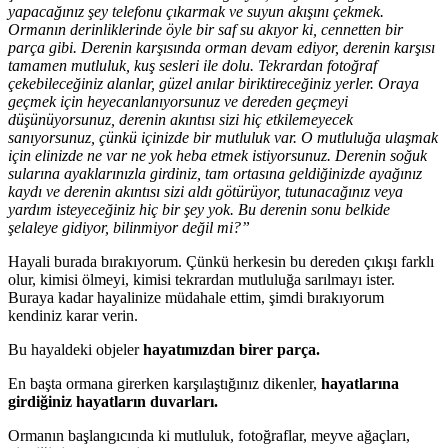
yapacağınız şey telefonu çıkarmak ve suyun akışını çekmek.
Ormanın derinliklerinde öyle bir saf su akıyor ki, cennetten bir
parça gibi. Derenin karşısında orman devam ediyor, derenin karşısı
tamamen mutluluk, kuş sesleri ile dolu. Tekrardan fotoğraf
çekebileceğiniz alanlar, güzel anılar biriktireceğiniz yerler. Oraya
geçmek için heyecanlanıyorsunuz ve dereden geçmeyi
düşünüyorsunuz, derenin akıntısı sizi hiç etkilemeyecek
sanıyorsunuz, çünkü içinizde bir mutluluk var. O mutluluğa ulaşmak
için elinizde ne var ne yok heba etmek istiyorsunuz. Derenin soğuk
sularına ayaklarınızla girdiniz, tam ortasına geldiğinizde ayağınız
kaydı ve derenin akıntısı sizi aldı götürüyor, tutunacağınız veya
yardım isteyeceğiniz hiç bir şey yok. Bu derenin sonu belkide
şelaleye gidiyor, bilinmiyor değil mi?”
Hayali burada bırakıyorum. Çünkü herkesin bu dereden çıkışı farklı
olur, kimisi ölmeyi, kimisi tekrardan mutluluğa sarılmayı ister.
Buraya kadar hayalinize müdahale ettim, şimdi bırakıyorum
kendiniz karar verin.
Bu hayaldeki objeler
hayatımızdan birer parça.
En başta ormana girerken karşılaştığınız dikenler,
hayatlarına
girdiğiniz hayatların duvarları.
Ormanın başlangıcında ki mutluluk, fotoğraflar, meyve ağaçları,