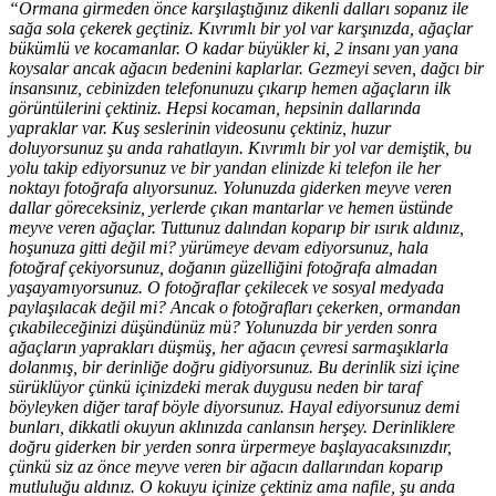
“Ormana girmeden önce karşılaştığınız dikenli dalları sopanız ile
sağa sola çekerek geçtiniz. Kıvrımlı bir yol var karşınızda, ağaçlar
bükümlü ve kocamanlar. O kadar büyükler ki, 2 insanı yan yana
koysalar ancak ağacın bedenini kaplarlar. Gezmeyi seven, dağcı bir
insansınız, cebinizden telefonunuzu çıkarıp hemen ağaçların ilk
görüntülerini çektiniz. Hepsi kocaman, hepsinin dallarında
yapraklar var. Kuş seslerinin videosunu çektiniz, huzur
doluyorsunuz şu anda rahatlayın. Kıvrımlı bir yol var demiştik, bu
yolu takip ediyorsunuz ve bir yandan elinizde ki telefon ile her
noktayı fotoğrafa alıyorsunuz. Yolunuzda giderken meyve veren
dallar göreceksiniz, yerlerde çıkan mantarlar ve hemen üstünde
meyve veren ağaçlar. Tuttunuz dalından koparıp bir ısırık aldınız,
hoşunuza gitti değil mi? yürümeye devam ediyorsunuz, hala
fotoğraf çekiyorsunuz, doğanın güzelliğini fotoğrafa almadan
yaşayamıyorsunuz. O fotoğraflar çekilecek ve sosyal medyada
paylaşılacak değil mi? Ancak o fotoğrafları çekerken, ormandan
çıkabileceğinizi düşündünüz mü? Yolunuzda bir yerden sonra
ağaçların yaprakları düşmüş, her ağacın çevresi sarmaşıklarla
dolanmış, bir derinliğe doğru gidiyorsunuz. Bu derinlik sizi içine
sürüklüyor çünkü içinizdeki merak duygusu neden bir taraf
böyleyken diğer taraf böyle diyorsunuz. Hayal ediyorsunuz demi
bunları, dikkatli okuyun aklınızda canlansın herşey. Derinliklere
doğru giderken bir yerden sonra ürpermeye başlayacaksınızdır,
çünkü siz az önce meyve veren bir ağacın dallarından koparıp
mutluluğu aldınız. O kokuyu içinize çektiniz ama nafile, şu anda