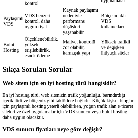
uygulamalar
kontrol
Kaynak paylaşımı
VDS benzeri
nedeniyle
Bütçe odaklı
Paylaşımlı
kontrol, daha
performans
VDS
VDS
uygun fiyat
düşüşleri
kullanıcıları
yaşanabilir
Ölçeklenebilirlik,
Maliyet kontrolü
Yüksek trafikli
Bulut
yüksek
zor olabilir,
ve değişken
Hosting
erişilebilirlik,
karmaşık yapı
ihtiyaçlı siteler
esnek ödeme
Sıkça Sorulan Sorular
Web sitem için en iyi hosting türü hangisidir?
En iyi hosting türü, web sitenizin trafik yoğunluğu, barındırdığı
içerik türü ve bütçeniz gibi faktörlere bağlıdır. Küçük kişisel bloglar
için paylaşımlı hosting yeterli olabilirken, yoğun trafik alan e-ticaret
siteleri ve özel uygulamalar için VDS sunucu veya bulut hosting
daha uygun olacaktır.
VDS sunucu fiyatları neye göre değişir?