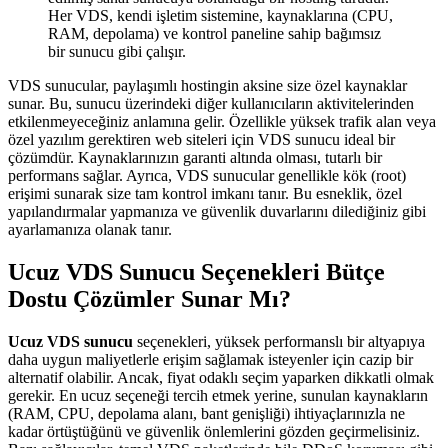
Her VDS, kendi işletim sistemine, kaynaklarına (CPU,
RAM, depolama) ve kontrol paneline sahip bağımsız
bir sunucu gibi çalışır.
VDS sunucular, paylaşımlı hostingin aksine size özel kaynaklar
sunar. Bu, sunucu üzerindeki diğer kullanıcıların aktivitelerinden
etkilenmeyeceğiniz anlamına gelir. Özellikle yüksek trafik alan veya
özel yazılım gerektiren web siteleri için VDS sunucu ideal bir
çözümdür. Kaynaklarınızın garanti altında olması, tutarlı bir
performans sağlar. Ayrıca, VDS sunucular genellikle kök (root)
erişimi sunarak size tam kontrol imkanı tanır. Bu esneklik, özel
yapılandırmalar yapmanıza ve güvenlik duvarlarını dilediğiniz gibi
ayarlamanıza olanak tanır.
Ucuz VDS Sunucu Seçenekleri Bütçe
Dostu Çözümler Sunar Mı?
Ucuz VDS sunucu
seçenekleri, yüksek performanslı bir altyapıya
daha uygun maliyetlerle erişim sağlamak isteyenler için cazip bir
alternatif olabilir. Ancak, fiyat odaklı seçim yaparken dikkatli olmak
gerekir. En ucuz seçeneği tercih etmek yerine, sunulan kaynakların
(RAM, CPU, depolama alanı, bant genişliği) ihtiyaçlarınızla ne
kadar örtüştüğünü ve güvenlik önlemlerini gözden geçirmelisiniz.