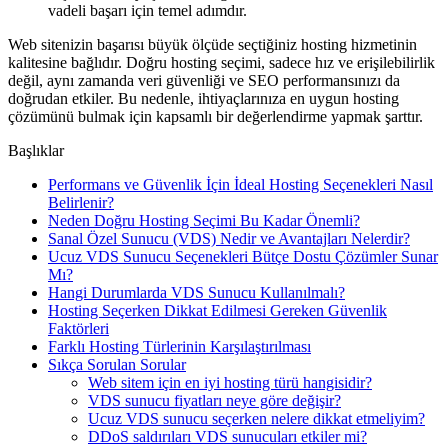
vadeli başarı için temel adımdır.
Web sitenizin başarısı büyük ölçüde seçtiğiniz hosting hizmetinin
kalitesine bağlıdır. Doğru hosting seçimi, sadece hız ve erişilebilirlik
değil, aynı zamanda veri güvenliği ve SEO performansınızı da
doğrudan etkiler. Bu nedenle, ihtiyaçlarınıza en uygun hosting
çözümünü bulmak için kapsamlı bir değerlendirme yapmak şarttır.
Başlıklar
Performans ve Güvenlik İçin İdeal Hosting Seçenekleri Nasıl
Belirlenir?
Neden Doğru Hosting Seçimi Bu Kadar Önemli?
Sanal Özel Sunucu (VDS) Nedir ve Avantajları Nelerdir?
Ucuz VDS Sunucu Seçenekleri Bütçe Dostu Çözümler Sunar
Mı?
Hangi Durumlarda VDS Sunucu Kullanılmalı?
Hosting Seçerken Dikkat Edilmesi Gereken Güvenlik
Faktörleri
Farklı Hosting Türlerinin Karşılaştırılması
Sıkça Sorulan Sorular
Web sitem için en iyi hosting türü hangisidir?
VDS sunucu fiyatları neye göre değişir?
Ucuz VDS sunucu seçerken nelere dikkat etmeliyim?
DDoS saldırıları VDS sunucuları etkiler mi?