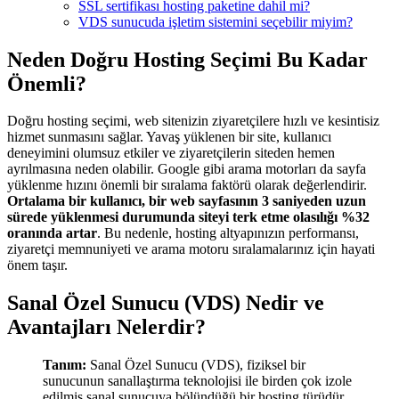
SSL sertifikası hosting paketine dahil mi?
VDS sunucuda işletim sistemini seçebilir miyim?
Neden Doğru Hosting Seçimi Bu Kadar
Önemli?
Doğru hosting seçimi, web sitenizin ziyaretçilere hızlı ve kesintisiz
hizmet sunmasını sağlar. Yavaş yüklenen bir site, kullanıcı
deneyimini olumsuz etkiler ve ziyaretçilerin siteden hemen
ayrılmasına neden olabilir. Google gibi arama motorları da sayfa
yüklenme hızını önemli bir sıralama faktörü olarak değerlendirir.
Ortalama bir kullanıcı, bir web sayfasının 3 saniyeden uzun
sürede yüklenmesi durumunda siteyi terk etme olasılığı %32
oranında artar
. Bu nedenle, hosting altyapınızın performansı,
ziyaretçi memnuniyeti ve arama motoru sıralamalarınız için hayati
önem taşır.
Sanal Özel Sunucu (VDS) Nedir ve
Avantajları Nelerdir?
Tanım:
Sanal Özel Sunucu (VDS), fiziksel bir
sunucunun sanallaştırma teknolojisi ile birden çok izole
edilmiş sanal sunucuya bölündüğü bir hosting türüdür.