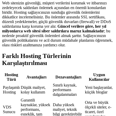
Web sitenizin güvenliği, müşteri verilerini korumak ve itibarınızı
zedeleyecek saldırıları önlemek açısından en önemli konulardan
biridir. Hosting sağlayıcınızın sunduğu güvenlik önlemlerini
dikkatlice incelemelisiniz. Bu önlemler arasında SSL sertifikası,
düzenli yedeklemeler, güçlü güvenlik duvarları (firewall) ve DDoS
saldırılarına karşı koruma yer alır.
Güncel verilere göre, her yıl
milyonlarca web sitesi siber saldırılara maruz kalmaktadır
; bu
nedenle proaktif güvenlik önlemleri almak şarttır. Sağlayıcınızın
güvenlik politikalarını ve acil durum müdahale planlarını öğrenmek,
olası riskleri azaltmanıza yardımcı olur.
Farklı Hosting Türlerinin
Karşılaştırılması
Hosting
Uygun
Avantajları
Dezavantajları
Türü
Kullanıcılar
Sınırlı kaynak,
Paylaşımlı
Düşük maliyet,
Yeni başlayanlar,
performans
Hosting
kolay kullanım
küçük bloglar
dalgalanmaları
Garantili
Orta ve büyük
kaynaklar, yüksek
Daha yüksek
VDS
ölçekli siteler, e-
performans,
maliyet, teknik
Sunucu
ticaret, özel
esneklik, tam
bilgi gerektirebilir