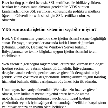
Bazı hosting paketleri ücretsiz SSL sertifikası ile birlikte gelirken,
bazıları için ayrıca satın almanız gerekebilir. VDS sunucu
kiralamadan önce SSL sertifikası konusundaki politikayı mutlaka
öğrenin. Güvenli bir web sitesi için SSL sertifikası olmazsa
olmazdır.
VDS sunucuda işletim sistemini seçebilir miyim?
Evet, VDS sunucular genellikle size işletim sistemi seçme özgürlüğü
sunar. En yaygın seçenekler arasında farklı Linux dağıtımları
(Ubuntu, CentOS, Debian) ve Windows Server bulunur.
İhtiyaçlarınıza ve teknik bilginize uygun işletim sistemini tercih
edebilirsiniz.
Web sitenizin geleceğini sağlam temeller üzerine kurmak için doğru
hosting seçimi, bir yatırım olarak görülmelidir. İhtiyaçlarınızı
detaylıca analiz ederek, performans ve güvenlik dengesini en iyi
şekilde kuran çözümleri değerlendirin. İhtiyaçlarınıza uygun
hosting
hizmetini bulmak, dijital varlığınızın büyümesi için ilk adımdır.
Unutmayın, her saniye önemlidir. Web sitenizin hızlı ve güvenli
olması, hem kullanıcı memnuniyetini artırır hem de arama
motorlarındaki görünürlüğünüzü güçlendirir. İdeal hosting
çözümünü seçmek için sağlayıcıların sunduğu özellikleri karşılaştırın
ve ihtiyaçlarınıza en uygun olanı belirleyin.