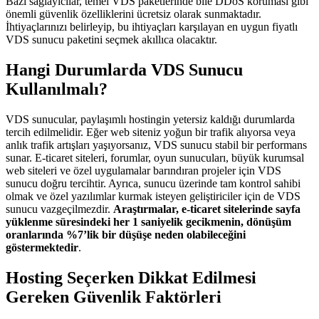
Bazı sağlayıcılar, temel VDS paketlerinde bile DDoS koruması gibi
önemli güvenlik özelliklerini ücretsiz olarak sunmaktadır.
İhtiyaçlarınızı belirleyip, bu ihtiyaçları karşılayan en uygun fiyatlı
VDS sunucu paketini seçmek akıllıca olacaktır.
Hangi Durumlarda VDS Sunucu
Kullanılmalı?
VDS sunucular, paylaşımlı hostingin yetersiz kaldığı durumlarda
tercih edilmelidir. Eğer web siteniz yoğun bir trafik alıyorsa veya
anlık trafik artışları yaşıyorsanız, VDS sunucu stabil bir performans
sunar. E-ticaret siteleri, forumlar, oyun sunucuları, büyük kurumsal
web siteleri ve özel uygulamalar barındıran projeler için VDS
sunucu doğru tercihtir. Ayrıca, sunucu üzerinde tam kontrol sahibi
olmak ve özel yazılımlar kurmak isteyen geliştiriciler için de VDS
sunucu vazgeçilmezdir.
Araştırmalar, e-ticaret sitelerinde sayfa
yüklenme süresindeki her 1 saniyelik gecikmenin, dönüşüm
oranlarında %7’lik bir düşüşe neden olabileceğini
göstermektedir
.
Hosting Seçerken Dikkat Edilmesi
Gereken Güvenlik Faktörleri