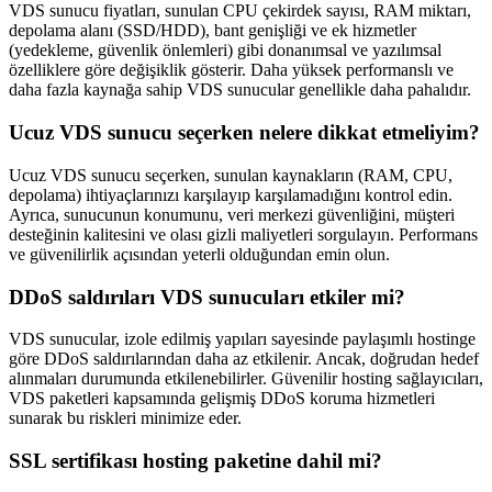
VDS sunucu fiyatları, sunulan CPU çekirdek sayısı, RAM miktarı,
depolama alanı (SSD/HDD), bant genişliği ve ek hizmetler
(yedekleme, güvenlik önlemleri) gibi donanımsal ve yazılımsal
özelliklere göre değişiklik gösterir. Daha yüksek performanslı ve
daha fazla kaynağa sahip VDS sunucular genellikle daha pahalıdır.
Ucuz VDS sunucu seçerken nelere dikkat etmeliyim?
Ucuz VDS sunucu seçerken, sunulan kaynakların (RAM, CPU,
depolama) ihtiyaçlarınızı karşılayıp karşılamadığını kontrol edin.
Ayrıca, sunucunun konumunu, veri merkezi güvenliğini, müşteri
desteğinin kalitesini ve olası gizli maliyetleri sorgulayın. Performans
ve güvenilirlik açısından yeterli olduğundan emin olun.
DDoS saldırıları VDS sunucuları etkiler mi?
VDS sunucular, izole edilmiş yapıları sayesinde paylaşımlı hostinge
göre DDoS saldırılarından daha az etkilenir. Ancak, doğrudan hedef
alınmaları durumunda etkilenebilirler. Güvenilir hosting sağlayıcıları,
VDS paketleri kapsamında gelişmiş DDoS koruma hizmetleri
sunarak bu riskleri minimize eder.
SSL sertifikası hosting paketine dahil mi?