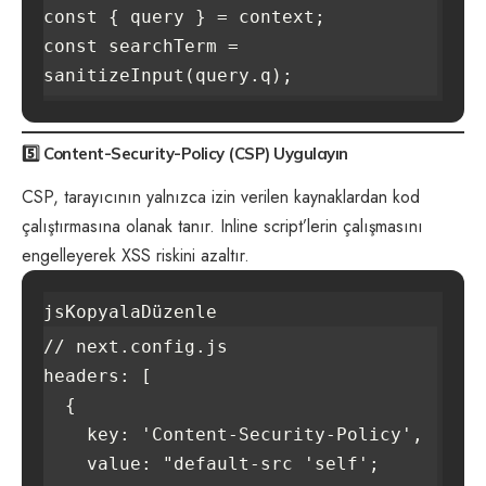
const { query } = context;

const searchTerm = 
5️⃣
Content-Security-Policy (CSP) Uygulayın
CSP, tarayıcının yalnızca izin verilen kaynaklardan kod
çalıştırmasına olanak tanır. Inline script’lerin çalışmasını
engelleyerek XSS riskini azaltır.
jsKopyalaDüzenle
// next.config.js

headers: [

  {

    key: 'Content-Security-Policy',

    value: "default-src 'self'; 