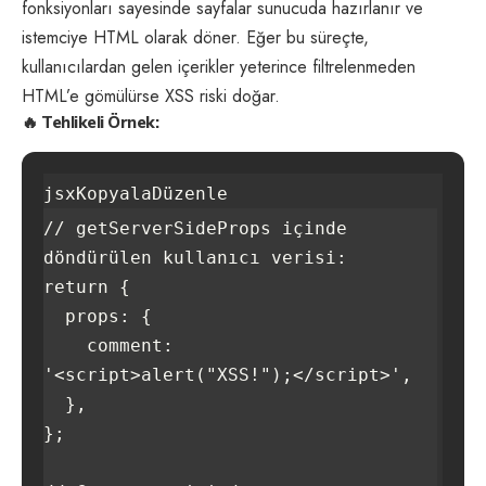
fonksiyonları sayesinde sayfalar sunucuda hazırlanır ve
istemciye HTML olarak döner. Eğer bu süreçte,
kullanıcılardan gelen içerikler yeterince filtrelenmeden
HTML’e gömülürse XSS riski doğar.
🔥 Tehlikeli Örnek:
jsxKopyalaDüzenle
// getServerSideProps içinde 
döndürülen kullanıcı verisi:

return {

  props: {

    comment: 
'<script>alert("XSS!");</script>',

  },

};
