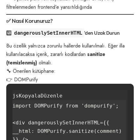
filtrelenmeden frontend’e yansıtıldığında
✅
Nasıl Korunuruz?
1️⃣
dangerouslySetInnerHTML
’den Uzak Durun
Bu özellik yalnızca zorunlu hallerde kullanılmalı. Eğer illa
kullanılacaksa içerik, zararlı kodlardan
sanitize
(temizlenmiş)
olmalı.
🔧 Önerilen kütüphane:
👉
DOMPurify
jsKopyalaDüzenle
import DOMPurify from 'dompurify';

<div dangerouslySetInnerHTML={{ 
__html: DOMPurify.sanitize(comment) 