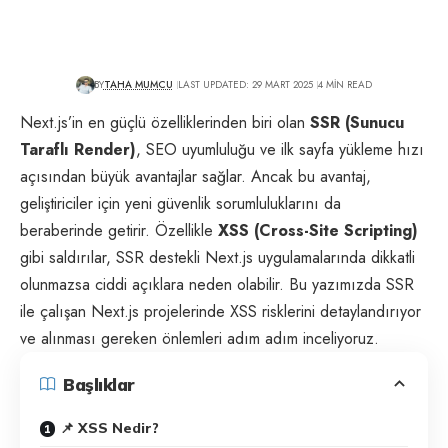
BY
TAHA MUMCU
LAST UPDATED: 29 MART 2025
4 MIN READ
Next.js’in en güçlü özelliklerinden biri olan
SSR (Sunucu
Taraflı Render)
,
SEO
uyumluluğu ve ilk sayfa yükleme hızı
açısından büyük avantajlar sağlar. Ancak bu avantaj,
geliştiriciler için yeni güvenlik sorumluluklarını da
beraberinde getirir. Özellikle
XSS (Cross-Site Scripting)
gibi saldırılar, SSR destekli Next.js uygulamalarında dikkatli
olunmazsa ciddi açıklara neden olabilir. Bu yazımızda SSR
ile çalışan Next.js projelerinde XSS risklerini detaylandırıyor
ve alınması gereken önlemleri adım adım inceliyoruz.
Başlıklar
📌 XSS Nedir?