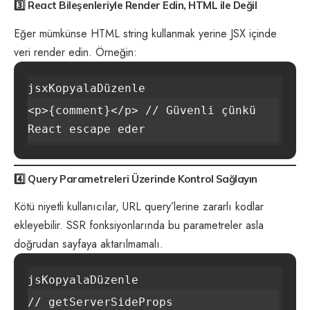
3️⃣
React Bileşenleriyle Render Edin, HTML ile Değil
Eğer mümkünse HTML string kullanmak yerine JSX içinde
veri render edin. Örneğin:
jsxKopyalaDüzenle
<p>{comment}</p> // Güvenli çünkü 
4️⃣
Query Parametreleri Üzerinde Kontrol Sağlayın
Kötü niyetli kullanıcılar, URL query’lerine zararlı kodlar
ekleyebilir. SSR fonksiyonlarında bu parametreler asla
doğrudan sayfaya aktarılmamalı.
jsKopyalaDüzenle
// getServerSideProps
