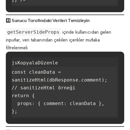
2️⃣
Sunucu Tarafındaki Verileri Temizleyin
içinde kullanıcıdan gelen
getServerSideProps
inputlar, veri tabanından çekilen içerikler mutlaka
filtrelenmeli.
jsKopyalaDüzenle
const cleanData = 
sanitizeHtml(dbResponse.comment); 
// sanitizeHtml örneği

return {

  props: { comment: cleanData },
