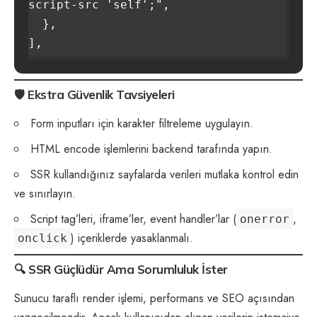
script-src 'self';",

  },

🛡️
Ekstra Güvenlik Tavsiyeleri
Form inputları için karakter filtreleme uygulayın.
HTML encode işlemlerini backend tarafında yapın.
SSR kullandığınız sayfalarda verileri mutlaka kontrol edin
ve sınırlayın.
Script tag’leri, iframe’ler, event handler’lar (
,
onerror
) içeriklerde yasaklanmalı.
onclick
🔍
SSR Güçlüdür Ama Sorumluluk İster
Sunucu taraflı render işlemi, performans ve SEO açısından