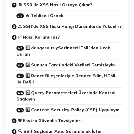
🔄 SSR ile XSS Nasıl Ortaya Çıkar?
🔥 Tehlikeli Örnek:
⚠️ SSR’de XSS Riski Hangi Durumlarda Yükselir?
✅ Nasıl Korunuruz?
1️⃣ dangerouslySetInnerHTML’den Uzak
Durun
2️⃣ Sunucu Tarafındaki Verileri Temizleyin
3️⃣ React Bileşenleriyle Render Edin, HTML
ile Değil
4️⃣ Query Parametreleri Üzerinde Kontrol
Sağlayın
5️⃣ Content-Security-Policy (CSP) Uygulayın
🛡️ Ekstra Güvenlik Tavsiyeleri
🔍 SSR Güçlüdür Ama Sorumluluk İster