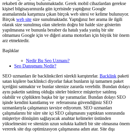
rekabeti de artmış bulunmaktadır. Gerek mobil cihazlardan gerekse
kişisel bilgisayarınızda gün içerisinde yaptığınız Google
aramalarında karşımıza çıkan birçok web sitesi ve kelime bulunuyor.
Birçok
web site
size sunulmaktadır. Yaptığınız her arama ile ilgili
olarak size sunulmuş olan sitelerin doğru bir halde size gösterim
yapılmasına ve bununla beraber da hatalı yada yanlış bir site
olmaması Google için ve diğeri arama motorları için büyük bir önem
arz etmektedir.
Başlıklar
Nedir Bu Seo Uzmanı?
Seo Danışmanı Nedir?
SEO uzmanları ile backlinkcileri sürekli karıştırırlar.
Backlink
paketi
satan kişilere backlinkci diyorlar fakat bunların işi tamamen paket
içeriğini satmaktır ve bunlar sitenize zararda verebilir. Bundan dolayı
aynı paketin satılmış olduğu siteler binlerce müşteriye satılmış
olabilir ve çöplükten başka bir işe yaramazlar. Bundan dolayı SEO
işinde kendini kanıtlamış ve referansına güvendiğiniz SEO
uzmanlarıyla çalışmanızı tavsiye ediyorum. SEO uzmanları
çalışmalarını bir süre site içi SEO çalışmasını yaptıktan sonrasında
müşteriye dönüşüm sağlayacak anahtar kelimeler üstünden
yükselmesini ve sitenizin uzun solukta kaliteli bir site olmasına önem
vererek site dışı optimizasyon çalışmasına adım atar. Site dışı