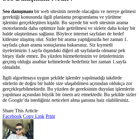
Seo danışmanı
bir web sitesinin nerede olacağını ve nereye gelmesi
gerektiği konusunda ilgili planlama programlama ve yürütme
işlemini gerçekleştiren kişidir. Bu sayede bir web sitesinin arama
motorlarında daha optimize hale getirilmesi ve sizlere daha kolay bir
halde ulaştırılması sağlanır. Böylece internet sayfaları de hedef
kitlesine ulaşmış olur. Sizler bir arama yaptığınızda her zaman 1.
sayfada çıkan arama sonuçlarına bakarsınız. Siz kıymetli
üyelerimizin 1.sayfa dışındaki diğeri alt sayfalarda olmanız pek
birşey ifade etmez. Bu yüzden hizmetlerinizin ve ürünlerinizin
geçmiş olduğu anahtar kelimelerde hedefiniz her zaman 1.sayfa
olmalıdır.
İlgili algoritmaya uygun şekilde işlemler yapılmadığı takdirde
sitelerin de doğru bir halde size ulaşabilmesi açısından oldukça zor
gerçekleşebilmektedir. Bu yüzden de gereksinim duyulan işlemlerin
yapılması açısından büyük bir önem arz etmektedir. Bu şekilde sizler
de Google’da istediğiniz neticeleri alma şansına haiz olabilirsiniz.
Share This Article
Facebook
Copy Link
Print