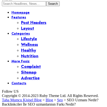
Homepage
Features
Post Headers
Layout
Categories
Lifestyle
Wellness
Healthy
Nutrition
More Foxiz
Complaint
Sitemap
Advertise
Contacts
Follow US
Copyright © 2014-2023 Ruby Theme Ltd. All Rights Reserved.
Taha Mumcu Kişisel Blog
>
Blog
>
Seo
>
SEO Uzmanı Nedir?
Backlinkciler İle SEO uzmanlarının Farkı Nedir?