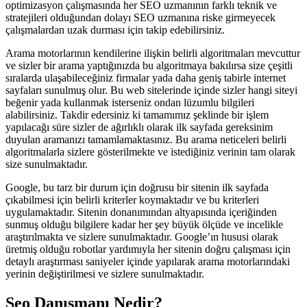
optimizasyon çalışmasında her SEO uzmanının farklı teknik ve
stratejileri olduğundan dolayı SEO uzmanına riske girmeyecek
çalışmalardan uzak durması için takip edebilirsiniz.
Arama motorlarının kendilerine ilişkin belirli algoritmaları mevcuttur
ve sizler bir arama yaptığınızda bu algoritmaya bakılırsa size çeşitli
sıralarda ulaşabileceğiniz firmalar yada daha geniş tabirle internet
sayfaları sunulmuş olur. Bu web sitelerinde içinde sizler hangi siteyi
beğenir yada kullanmak isterseniz ondan lüzumlu bilgileri
alabilirsiniz. Takdir edersiniz ki tamamımız şeklinde bir işlem
yapılacağı süre sizler de ağırlıklı olarak ilk sayfada gereksinim
duyulan aramanızı tamamlamaktasınız. Bu arama neticeleri belirli
algoritmalarla sizlere gösterilmekte ve istediğiniz verinin tam olarak
size sunulmaktadır.
Google, bu tarz bir durum için doğrusu bir sitenin ilk sayfada
çıkabilmesi için belirli kriterler koymaktadır ve bu kriterleri
uygulamaktadır. Sitenin donanımından altyapısında içeriğinden
sunmuş olduğu bilgilere kadar her şey büyük ölçüde ve incelikle
araştırılmakta ve sizlere sunulmaktadır. Google’ın hususi olarak
üretmiş olduğu robotlar yardımıyla her sitenin doğru çalışması için
detaylı araştırması saniyeler içinde yapılarak arama motorlarındaki
yerinin değiştirilmesi ve sizlere sunulmaktadır.
Seo Danışmanı Nedir?