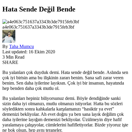
Hata Sende Değil Bende
a4e063c751637a3343b3de7915feb3bf
By
Taha Mumcu
Last updated: 16 Ekim 2020
3 Min Read
SHARE
Bu yalanları çok duyduk demi. Hata sende değil bende. Aslında sen
çok iyi birisin ama bu ilişkinin zararı benim. Sana safi zarar veren
benim. Sen daha iyilerine layıksın. Çok iyi bir insansın, hayatında
hep benden daha çok mutlu ol.
Bu yalanları hepiniz biliyorsunuz demi. Böyle dendiğinde sanki
sizin daha iyi olmanızı, mutlu olmanızı istiyorlar. Hatta bu sözleri
söyledikten sonra kahkalarla karşılamanızı “hasiktir ya evet”
demenizi bekliyolar. Ah evet doğru ya ben sana layık değilim çok
daha iyilerine layığım demenizi bekliyolar. Üzülmeyin diye hafif
yaralamaya çalışıyolar, cümlelerini hafifletiyorlar. Bizde yiyoruz işte
ne bok olsun, hep aynı teraneler.