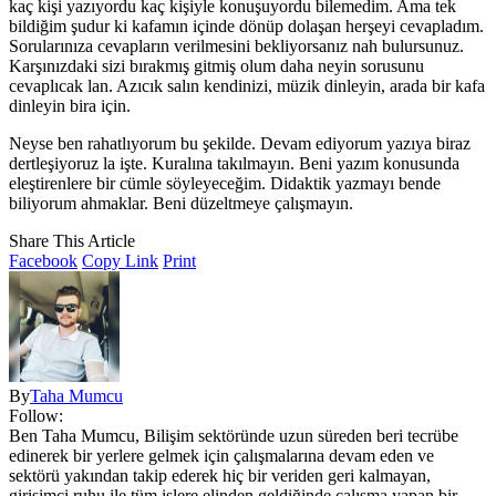
kaç kişi yazıyordu kaç kişiyle konuşuyordu bilemedim. Ama tek
bildiğim şudur ki kafamın içinde dönüp dolaşan herşeyi cevapladım.
Sorularınıza cevapların verilmesini bekliyorsanız nah bulursunuz.
Karşınızdaki sizi bırakmış gitmiş olum daha neyin sorusunu
cevaplıcak lan. Azıcık salın kendinizi, müzik dinleyin, arada bir kafa
dinleyin bira için.
Neyse ben rahatlıyorum bu şekilde. Devam ediyorum yazıya biraz
dertleşiyoruz la işte. Kuralına takılmayın. Beni yazım konusunda
eleştirenlere bir cümle söyleyeceğim. Didaktik yazmayı bende
biliyorum ahmaklar. Beni düzeltmeye çalışmayın.
Share This Article
Facebook
Copy Link
Print
By
Taha Mumcu
Follow:
Ben Taha Mumcu, Bilişim sektöründe uzun süreden beri tecrübe
edinerek bir yerlere gelmek için çalışmalarına devam eden ve
sektörü yakından takip ederek hiç bir veriden geri kalmayan,
girişimci ruhu ile tüm işlere elinden geldiğinde çalışma yapan bir