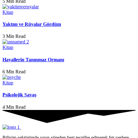
5 Min Read
Kitap
Yaktım ve Rüyalar Gördüm
3 Min Read
Kitap
Hayallerin Tanınmaz Ormanı
6 Min Read
Kitap
Psikolojik Savaş
4 Min Read
Bilişim sektöründe uzun süreden beri tecrübe edinerek bir yerlere