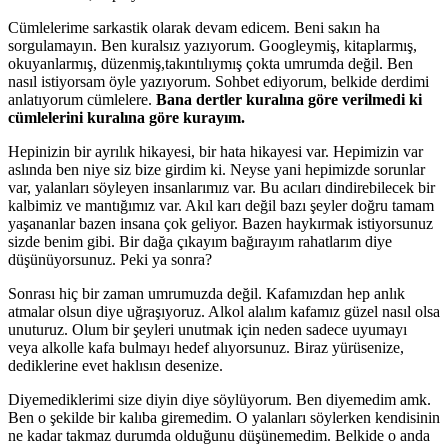
Cümlelerime sarkastik olarak devam edicem. Beni sakın ha
sorgulamayın. Ben kuralsız yazıyorum. Googleymiş, kitaplarmış,
okuyanlarmış, düzenmiş,takıntılıymış çokta umrumda değil. Ben
nasıl istiyorsam öyle yazıyorum. Sohbet ediyorum, belkide derdimi
anlatıyorum cümlelere.
Bana dertler kuralına göre verilmedi ki
cümlelerini kuralına göre kurayım.
Hepinizin bir ayrılık hikayesi, bir hata hikayesi var. Hepimizin var
aslında ben niye siz bize girdim ki. Neyse yani hepimizde sorunlar
var, yalanları söyleyen insanlarımız var. Bu acıları dindirebilecek bir
kalbimiz ve mantığımız var. Akıl karı değil bazı şeyler doğru tamam
yaşananlar bazen insana çok geliyor. Bazen haykırmak istiyorsunuz
sizde benim gibi. Bir dağa çıkayım bağırayım rahatlarım diye
düşünüyorsunuz. Peki ya sonra?
Sonrası hiç bir zaman umrumuzda değil. Kafamızdan hep anlık
atmalar olsun diye uğraşıyoruz. Alkol alalım kafamız güzel nasıl olsa
unuturuz. Olum bir şeyleri unutmak için neden sadece uyumayı
veya alkolle kafa bulmayı hedef alıyorsunuz. Biraz yürüsenize,
dediklerine evet haklısın desenize.
Diyemediklerimi size diyin diye söylüyorum. Ben diyemedim amk.
Ben o şekilde bir kalıba giremedim. O yalanları söylerken kendisinin
ne kadar takmaz durumda olduğunu düşünemedim. Belkide o anda