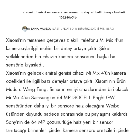
xiaomi mi mix 4 un kamera sensorunun detaylari belli olmaya basladi
1562406016
BY
TAHA MUMCU
LAST UPDATED: 8 TEMMUZ 2019
1 MIN READ
Xiaomi’nin tamamen çerçevesiz akıllı telefonu Mi Mix 4’ün
kamerasıyla ilgili mühim bir detay ortaya çıktı. Şirket
yetkililerinden biri cihazın kamera sensörünü başka bir
sensörle kıyasladı.
Xiaomi’nin gelecek amiral gemisi cihazı Mi Mix 4’ün kamera
özellikleri ile ilgili bazı detaylar ortaya çıktı. Xiaomi’nin Ürün
Müdürü Wang Teng, firmanın en iyi cihazlarından biri olacak
Mi Mix 4’ün Samsung’un 64 MP ISOCELL Bright GW1
sensöründen daha iyi bir sensöre haiz olacağını Weibo
üstünden duyurdu sadece sonrasında bu paylaşımı kaldırdı.
Sony’nin de 64 MP çözünürlüğe haiz yeni bir sensör
tanıtacağı bilinenler içinde. Kamera sensörü üreticileri içinde