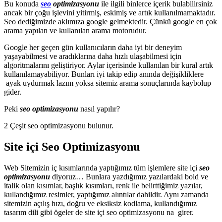
Bu konuda
seo
optimizasyonu
ile ilgili binlerce içerik bulabilirsiniz
ancak bir çoğu işlevini yitirmiş, eskimiş ve artık kullanılmamaktadır.
Seo dediğimizde aklımıza google gelmektedir. Çünkü google en çok
arama yapılan ve kullanılan arama motorudur.
Google her geçen gün kullanıcıların daha iyi bir deneyim
yaşayabilmesi ve aradıklarına daha hızlı ulaşabilmesi için
algoritmalarını geliştiriyor. Aylar içerisinde kullanılan bir kural artık
kullanılamayabiliyor. Bunları iyi takip edip anında değişikliklere
ayak uydurmak lazım yoksa sitemiz arama sonuçlarında kaybolup
gider.
Peki
seo optimizasyonu
nasıl yapılır?
2 Çeşit seo optimizasyonu bulunur.
Site içi Seo Optimizasyonu
Web Sitemizin iç kısımlarında yaptığımız tüm işlemlere site içi
seo
optimizasyonu
diyoruz… Bunlara yazdığımız yazılardaki bold ve
italik olan kısımlar, başlık kısımları, renk ile belirttiğimiz yazılar,
kullandığımız resimler, yaptığımız alıntılar dahildir. Aynı zamanda
sitemizin açılış hızı, doğru ve eksiksiz kodlama, kullandığımız
tasarım dili gibi ögeler de site içi seo optimizasyonu na girer.