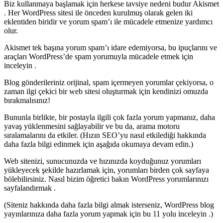
Biz kullanmaya başlamak için herkese tavsiye nedeni budur Akismet
. Her WordPress sitesi ile önceden kurulmuş olarak gelen iki
eklentiden biridir ve yorum spam’ı ile mücadele etmenize yardımcı
olur.
Akismet tek başına yorum spam’ı idare edemiyorsa, bu ipuçlarını ve
araçları WordPress’de spam yorumuyla mücadele etmek için
inceleyin .
Blog gönderileriniz orijinal, spam içermeyen yorumlar çekiyorsa, o
zaman ilgi çekici bir web sitesi oluşturmak için kendinizi omuzda
bırakmalısınız!
Bununla birlikte, bir postayla ilgili çok fazla yorum yapmanız, daha
yavaş yüklenmesini sağlayabilir ve bu da, arama motoru
sıralamalarını da etkiler. (Hızın SEO’yu nasıl etkilediği hakkında
daha fazla bilgi edinmek için aşağıda okumaya devam edin.)
Web sitenizi, sunucunuzda ve hızınızda koyduğunuz yorumları
yükleyecek şekilde hazırlamak için, yorumları birden çok sayfaya
bölebilirsiniz. Nasıl bizim öğretici bakın WordPress yorumlarınızı
sayfalandırmak .
(Siteniz hakkında daha fazla bilgi almak isterseniz, WordPress blog
yayınlarınıza daha fazla yorum yapmak için bu 11 yolu inceleyin .)