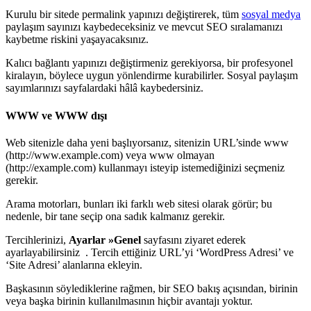
Kurulu bir sitede permalink yapınızı değiştirerek, tüm
sosyal medya
paylaşım sayınızı kaybedeceksiniz ve mevcut SEO sıralamanızı
kaybetme riskini yaşayacaksınız.
Kalıcı bağlantı yapınızı değiştirmeniz gerekiyorsa, bir profesyonel
kiralayın, böylece uygun yönlendirme kurabilirler. Sosyal paylaşım
sayımlarınızı sayfalardaki hâlâ kaybedersiniz.
WWW ve WWW dışı
Web sitenizle daha yeni başlıyorsanız, sitenizin URL’sinde www
(http://www.example.com) veya www olmayan
(http://example.com) kullanmayı isteyip istemediğinizi seçmeniz
gerekir.
Arama motorları, bunları iki farklı web sitesi olarak görür; bu
nedenle, bir tane seçip ona sadık kalmanız gerekir.
Tercihlerinizi,
Ayarlar »Genel
sayfasını ziyaret ederek
ayarlayabilirsiniz . Tercih ettiğiniz URL’yi ‘WordPress Adresi’ ve
‘Site Adresi’ alanlarına ekleyin.
Başkasının söylediklerine rağmen, bir SEO bakış açısından, birinin
veya başka birinin kullanılmasının hiçbir avantajı yoktur.