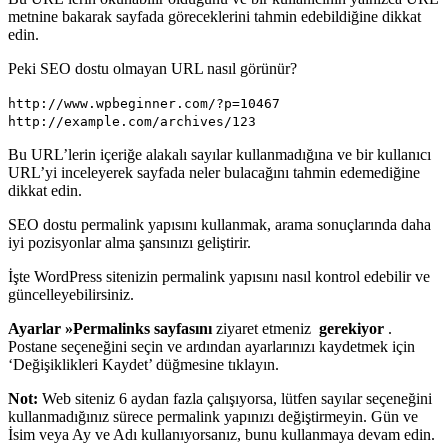
metnine bakarak sayfada göreceklerini tahmin edebildiğine dikkat
edin.
Peki SEO dostu olmayan URL nasıl görünür?
http://www.wpbeginner.com/?p=10467
http://example.com/archives/123
Bu URL’lerin içeriğe alakalı sayılar kullanmadığına ve bir kullanıcı
URL’yi inceleyerek sayfada neler bulacağını tahmin edemediğine
dikkat edin.
SEO dostu permalink yapısını kullanmak, arama sonuçlarında daha
iyi pozisyonlar alma şansınızı geliştirir.
İşte WordPress sitenizin permalink yapısını nasıl kontrol edebilir ve
güncelleyebilirsiniz.
Ayarlar »Permalinks sayfasını
ziyaret etmeniz
gerekiyor
.
Postane seçeneğini seçin ve ardından ayarlarınızı kaydetmek için
‘Değişiklikleri Kaydet’ düğmesine tıklayın.
Not:
Web siteniz 6 aydan fazla çalışıyorsa, lütfen sayılar seçeneğini
kullanmadığınız sürece permalink yapınızı değiştirmeyin. Gün ve
İsim veya Ay ve Adı kullanıyorsanız, bunu kullanmaya devam edin.