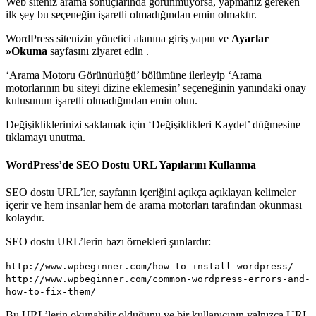
Web siteniz arama sonuçlarında görünmüyorsa, yapmanız gereken
ilk şey bu seçeneğin işaretli olmadığından emin olmaktır.
WordPress sitenizin yönetici alanına giriş yapın ve
Ayarlar
»Okuma
sayfasını ziyaret edin .
‘Arama Motoru Görünürlüğü’ bölümüne ilerleyip ‘Arama
motorlarının bu siteyi dizine eklemesin’ seçeneğinin yanındaki onay
kutusunun işaretli olmadığından emin olun.
Değişikliklerinizi saklamak için ‘Değişiklikleri Kaydet’ düğmesine
tıklamayı unutma.
WordPress’de SEO Dostu URL Yapılarını Kullanma
SEO dostu URL’ler, sayfanın içeriğini açıkça açıklayan kelimeler
içerir ve hem insanlar hem de arama motorları tarafından okunması
kolaydır.
SEO dostu URL’lerin bazı örnekleri şunlardır:
http://www.wpbeginner.com/how-to-install-wordpress/
http://www.wpbeginner.com/common-wordpress-errors-and-
how-to-fix-them/
Bu URL’lerin okunabilir olduğunu ve bir kullanıcının yalnızca URL