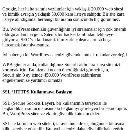
Google, her hafta zararlı yazılımlar için yaklaşık 20.000 web sitesi
ve kimlik avı için yaklaşık 50.000 kara listeye sahiptir. Bir site kara
listeye alındığında, herhangi bir arama sonucunda hiç görünmez.
Bu, WordPress sitenizin güvenliğinin iyi sıralamalar için çok önemli
olduğu anlamına gelir. Siteniz bir hacker tarafından tehlikeye
giriyorsa, SEO’yu kullanarak tüm zorlu çalışmalarınızı boşa
harcamak istemiyorsunuz.
İyi haber şu ki, WordPress sitenizi güvende tutmak o kadar zor değil
WPBeginner anda, kullandığımız Sucuri saldırılara karşı sitemizi
korumak için.
Bu hizmeti neden önerdiğimizi görmek için,
Sucuri’nin 3 ay içinde 450.000 WordPress saldırılarını
engellememize yardımcı olmakta.
SSL / HTTPS Kullanmaya Başlayın
SSL (Secure Sockets Layer), bir kullanıcının tarayıcısı ile
bağlandıkları sunucu arasındaki bağlantıyı şifreleyen bir teknolojidir.
Bu, WordPress sitenize ek bir güvenlik katmanı ekler.
SSL ile korunan web siteleri, tarayıcının adres çubuğunda bir asma
kilit işaretiyle gösterilir. Bu, web sitenizi daha güvenilir hale getirir