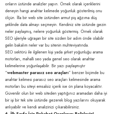
onların üstünde analizler yapın. Örnek olarak içeriklerini
deneyin hangi anahtar kelimede yoğunluk gösterilmiş onu
ölçün. İlla bir web site üstünden armut piş ağzıma düş
şeklinde data almayı seçmeyin. Kendiniz site üstünde gezin
neler paylaşmış, nelere yoğunluk göstermiş. Örnek olarak
SEO işleriyle uğraşan bir site sizden bir adım önde olabilir
gelin bakalım neler var bu sitenin muhteviyatında.
SEO sektörü ile ilgilenen kişi yada şirket yoğunluğu arama
motorları, mahalli seo yada genel seo olarak anahtar
kelimelerine yoğunlaşabilir. Bir yazı paylaşmıştır
“
webmaster parasız seo araçları
” benzer biçimde bu
anahtar kelimesi parasız seo araçları kelimesinde arama
motorları bu siteyi emsalsiz içerik ise ön plana koyacaktır.
Güvenilir olun bir web siteden yaptığınız aramadan daha iyi
bir işi bir tek site üstünde gezerek blog yazılarını okuyarak
anlıyabilir ve kendi analizinizi çıkarabilirsiniz.
6- İlk Sayfa İçin Rekabet Oranlarını Belirleyin!