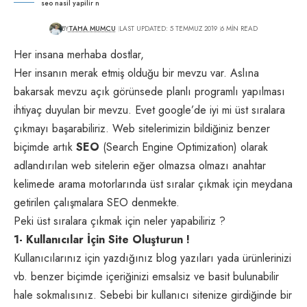
seo nasil yapilir n
BY
TAHA MUMCU
LAST UPDATED: 5 TEMMUZ 2019
6 MIN READ
Her insana merhaba dostlar,
Her insanın merak etmiş olduğu bir mevzu var. Aslına
bakarsak mevzu açık görünsede planlı programlı yapılması
ihtiyaç duyulan bir mevzu. Evet google’de iyi mi üst sıralara
çıkmayı başarabiliriz. Web sitelerimizin bildiğiniz benzer
biçimde artık
SEO
(Search Engine Optimization) olarak
adlandırılan web sitelerin eğer olmazsa olmazı anahtar
kelimede arama motorlarında üst sıralar çıkmak için meydana
getirilen çalışmalara SEO denmekte.
Peki üst sıralara çıkmak için neler yapabiliriz ?
1- Kullanıcılar İçin Site Oluşturun !
Kullanıcılarınız için yazdığınız blog yazıları yada ürünlerinizi
vb. benzer biçimde içeriğinizi emsalsiz ve basit bulunabilir
hale sokmalısınız. Sebebi bir kullanıcı sitenize girdiğinde bir