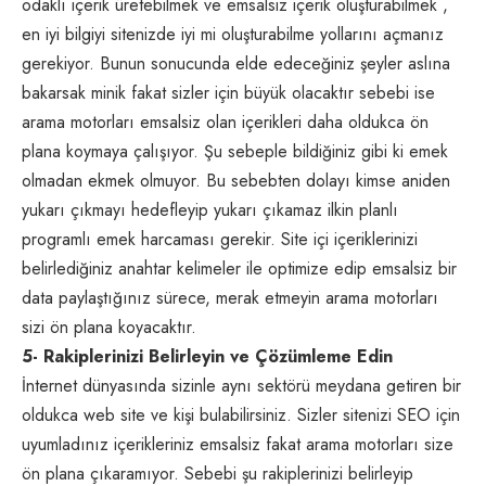
odaklı içerik üretebilmek ve emsalsiz içerik oluşturabilmek ,
en iyi bilgiyi sitenizde iyi mi oluşturabilme yollarını açmanız
gerekiyor. Bunun sonucunda elde edeceğiniz şeyler aslına
bakarsak minik fakat sizler için büyük olacaktır sebebi ise
arama motorları emsalsiz olan içerikleri daha oldukca ön
plana koymaya çalışıyor. Şu sebeple bildiğiniz gibi ki emek
olmadan ekmek olmuyor. Bu sebebten dolayı kimse aniden
yukarı çıkmayı hedefleyip yukarı çıkamaz ilkin planlı
programlı emek harcaması gerekir. Site içi içeriklerinizi
belirlediğiniz anahtar kelimeler ile optimize edip emsalsiz bir
data paylaştığınız sürece, merak etmeyin arama motorları
sizi ön plana koyacaktır.
5- Rakiplerinizi Belirleyin ve Çözümleme Edin
İnternet dünyasında sizinle aynı sektörü meydana getiren bir
oldukca
web site
ve kişi bulabilirsiniz. Sizler sitenizi SEO için
uyumladınız içerikleriniz emsalsiz fakat arama motorları size
ön plana çıkaramıyor. Sebebi şu rakiplerinizi belirleyip