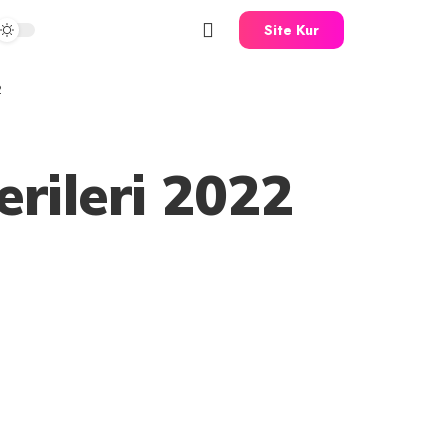
Site Kur
2
rileri 2022