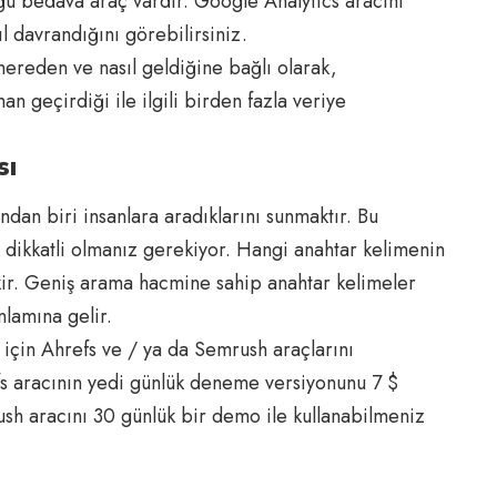
çoğu bedava araç vardır. Google Analytics aracını
ıl davrandığını görebilirsiniz.
nereden ve nasıl geldiğine bağlı olarak,
n geçirdiği ile ilgili birden fazla veriye
sı
ndan biri insanlara aradıklarını sunmaktır. Bu
 dikkatli olmanız gerekiyor. Hangi anahtar kelimenin
ekir. Geniş arama hacmine sahip anahtar kelimeler
nlamına gelir.
 için
Ahrefs
ve / ya da
Semrush
araçlarını
fs aracının yedi günlük deneme versiyonunu 7 $
rush aracını 30 günlük bir demo ile kullanabilmeniz