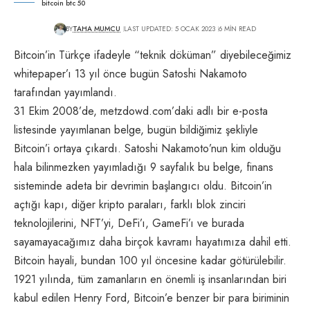
bitcoin btc 50
BY
TAHA MUMCU
LAST UPDATED: 5 OCAK 2023
6 MIN READ
Bitcoin’in Türkçe ifadeyle “teknik döküman” diyebileceğimiz
whitepaper’ı 13 yıl önce bugün Satoshi Nakamoto
tarafından yayımlandı.
31 Ekim 2008’de, metzdowd.com’daki adlı bir e-posta
listesinde yayımlanan belge, bugün bildiğimiz şekliyle
Bitcoin’i ortaya çıkardı. Satoshi Nakamoto’nun kim olduğu
hala bilinmezken yayımladığı 9 sayfalık bu belge, finans
sisteminde adeta bir devrimin başlangıcı oldu. Bitcoin’in
açtığı kapı, diğer kripto paraları, farklı blok zinciri
teknolojilerini, NFT’yi, DeFi’ı, GameFi’ı ve burada
sayamayacağımız daha birçok kavramı hayatımıza dahil etti.
Bitcoin hayali, bundan 100 yıl öncesine kadar götürülebilir.
1921 yılında, tüm zamanların en önemli iş insanlarından biri
kabul edilen Henry Ford, Bitcoin’e benzer bir para biriminin