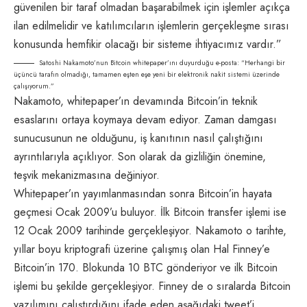
güvenilen bir taraf olmadan başarabilmek için işlemler açıkça
ilan edilmelidir ve katılımcıların işlemlerin gerçekleşme sırası
konusunda hemfikir olacağı bir sisteme ihtiyacımız vardır.”
Satoshi Nakamoto’nun Bitcoin whitepaper’ını duyurduğu e-posta: “Herhangi bir
üçüncü tarafın olmadığı, tamamen eşten eşe yeni bir elektronik nakit sistemi üzerinde
çalışıyorum.”
Nakamoto, whitepaper’ın devamında Bitcoin’in teknik
esaslarını ortaya koymaya devam ediyor. Zaman damgası
sunucusunun ne olduğunu, iş kanıtının nasıl çalıştığını
ayrıntılarıyla açıklıyor. Son olarak da gizliliğin önemine,
teşvik mekanizmasına değiniyor.
Whitepaper’ın yayımlanmasından sonra Bitcoin’in hayata
geçmesi Ocak 2009’u buluyor. İlk Bitcoin transfer işlemi ise
12 Ocak 2009 tarihinde gerçekleşiyor. Nakamoto o tarihte,
yıllar boyu kriptografi üzerine çalışmış olan Hal Finney’e
Bitcoin’in 170. Blokunda 10 BTC gönderiyor ve ilk Bitcoin
işlemi bu şekilde gerçekleşiyor. Finney de o sıralarda Bitcoin
yazılımını çalıştırdığını ifade eden aşağıdaki tweet’i