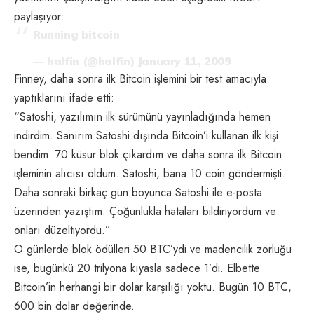
paylaşıyor:
Running bitcoin
— halfin (@halfin)
January 11, 2009
Finney, daha sonra ilk Bitcoin işlemini bir test amacıyla
yaptıklarını ifade etti:
“Satoshi, yazılımın ilk sürümünü yayınladığında hemen
indirdim. Sanırım Satoshi dışında Bitcoin’i kullanan ilk kişi
bendim. 70 küsur blok çıkardım ve daha sonra ilk Bitcoin
işleminin alıcısı oldum. Satoshi, bana 10 coin göndermişti.
Daha sonraki birkaç gün boyunca Satoshi ile e-posta
üzerinden yazıştım. Çoğunlukla hataları bildiriyordum ve
onları düzeltiyordu.”
O günlerde blok ödülleri 50 BTC’ydi ve madencilik zorluğu
ise, bugünkü 20 trilyona kıyasla sadece 1’di. Elbette
Bitcoin’in herhangi bir dolar karşılığı yoktu. Bugün 10 BTC,
600 bin dolar değerinde.