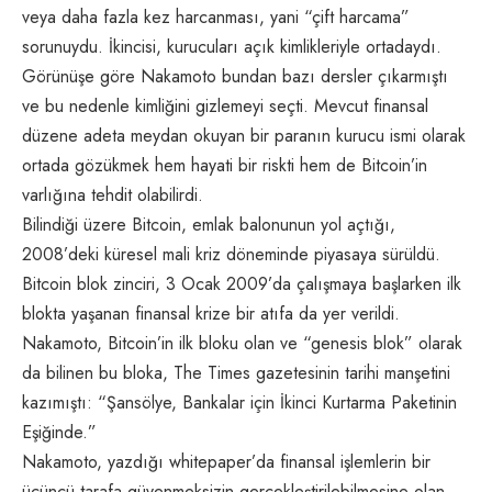
veya daha fazla kez harcanması, yani “çift harcama”
sorunuydu. İkincisi, kurucuları açık kimlikleriyle ortadaydı.
Görünüşe göre Nakamoto bundan bazı dersler çıkarmıştı
ve bu nedenle kimliğini gizlemeyi seçti. Mevcut finansal
düzene adeta meydan okuyan bir paranın kurucu ismi olarak
ortada gözükmek hem hayati bir riskti hem de Bitcoin’in
varlığına tehdit olabilirdi.
Bilindiği üzere Bitcoin, emlak balonunun yol açtığı,
2008’deki küresel mali kriz döneminde piyasaya sürüldü.
Bitcoin blok zinciri, 3 Ocak 2009’da çalışmaya başlarken ilk
blokta yaşanan finansal krize bir atıfa da yer verildi.
Nakamoto, Bitcoin’in ilk bloku olan ve “genesis blok” olarak
da bilinen bu bloka, The Times gazetesinin tarihi manşetini
kazımıştı: “Şansölye, Bankalar için İkinci Kurtarma Paketinin
Eşiğinde.”
Nakamoto, yazdığı whitepaper’da finansal işlemlerin bir
üçüncü tarafa güvenmeksizin gerçekleştirilebilmesine olan