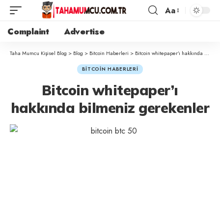
Aa
Complaint
Advertise
Taha Mumcu Kişisel Blog
>
Blog
>
Bitcoin Haberleri
>
Bitcoin whitepaper’ı hakkında bilmeniz gerekenler
BITCOIN HABERLERI
Bitcoin whitepaper’ı
hakkında bilmeniz gerekenler