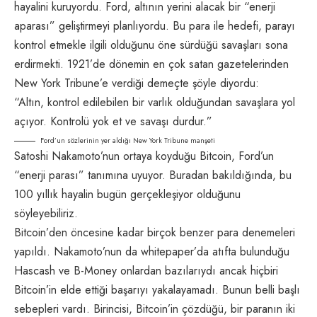
hayalini kuruyordu. Ford, altının yerini alacak bir “enerji
aparası” geliştirmeyi planlıyordu. Bu para ile hedefi, parayı
kontrol etmekle ilgili olduğunu öne sürdüğü savaşları sona
erdirmekti. 1921’de dönemin en çok satan gazetelerinden
New York Tribune’e verdiği demeçte şöyle diyordu:
“Altın, kontrol edilebilen bir varlık olduğundan savaşlara yol
açıyor. Kontrolü yok et ve savaşı durdur.”
Ford’un sözlerinin yer aldığı New York Tribune manşeti
Satoshi Nakamoto’nun ortaya koyduğu Bitcoin, Ford’un
“enerji parası” tanımına uyuyor. Buradan bakıldığında, bu
100 yıllık hayalin bugün gerçekleşiyor olduğunu
söyleyebiliriz.
Bitcoin’den öncesine kadar birçok benzer para denemeleri
yapıldı. Nakamoto’nun da whitepaper’da atıfta bulunduğu
Hascash ve B-Money onlardan bazılarıydı ancak hiçbiri
Bitcoin’in elde ettiği başarıyı yakalayamadı. Bunun belli başlı
sebepleri vardı. Birincisi, Bitcoin’in çözdüğü, bir paranın iki