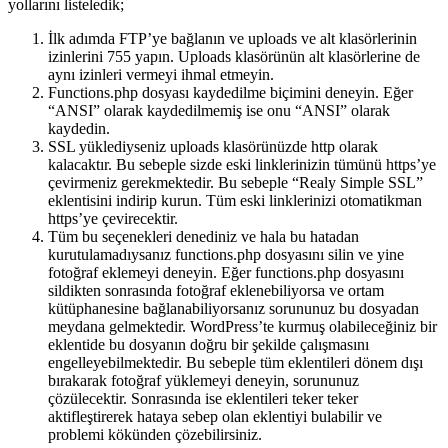
yollarını listeledik;
İlk adımda FTP’ye bağlanın ve uploads ve alt klasörlerinin
izinlerini 755 yapın. Uploads klasörünün alt klasörlerine de
aynı izinleri vermeyi ihmal etmeyin.
Functions.php dosyası kaydedilme biçimini deneyin. Eğer
“ANSI” olarak kaydedilmemiş ise onu “ANSI” olarak
kaydedin.
SSL yüklediyseniz uploads klasörünüzde http olarak
kalacaktır. Bu sebeple sizde eski linklerinizin tümünü https’ye
çevirmeniz gerekmektedir. Bu sebeple “Realy Simple SSL”
eklentisini indirip kurun. Tüm eski linklerinizi otomatikman
https’ye çevirecektir.
Tüm bu seçenekleri denediniz ve hala bu hatadan
kurutulamadıysanız functions.php dosyasını silin ve yine
fotoğraf eklemeyi deneyin. Eğer functions.php dosyasını
sildikten sonrasında fotoğraf eklenebiliyorsa ve ortam
kütüphanesine bağlanabiliyorsanız sorununuz bu dosyadan
meydana gelmektedir. WordPress’te kurmuş olabileceğiniz bir
eklentide bu dosyanın doğru bir şekilde çalışmasını
engelleyebilmektedir. Bu sebeple tüm eklentileri dönem dışı
bırakarak fotoğraf yüklemeyi deneyin, sorununuz
çözülecektir. Sonrasında ise eklentileri teker teker
aktifleştirerek hataya sebep olan eklentiyi bulabilir ve
problemi kökünden çözebilirsiniz.