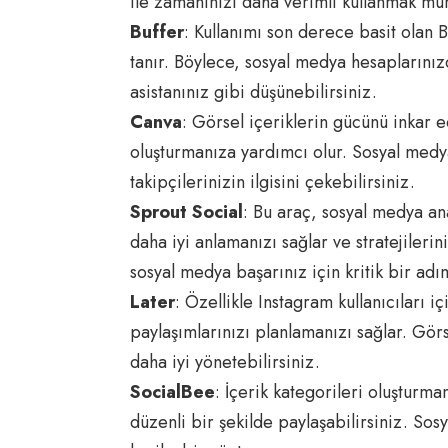
ile zamanınızı daha verimli kullanmak m
Buffer
: Kullanımı son derece basit olan 
tanır. Böylece, sosyal medya hesaplarınızd
asistanınız gibi düşünebilirsiniz.
Canva
: Görsel içeriklerin gücünü inkar
oluşturmanıza yardımcı olur. Sosyal medya
takipçilerinizin ilgisini çekebilirsiniz.
Sprout Social
: Bu araç, sosyal medya ana
daha iyi anlamanızı sağlar ve stratejileri
sosyal medya başarınız için kritik bir adı
Later
: Özellikle Instagram kullanıcıları i
paylaşımlarınızı planlamanızı sağlar. Gör
daha iyi yönetebilirsiniz.
SocialBee
: İçerik kategorileri oluşturman
düzenli bir şekilde paylaşabilirsiniz. Sos