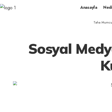
Anasayfa
Nedi
Taha Mumcu K
Sosyal Medy
K