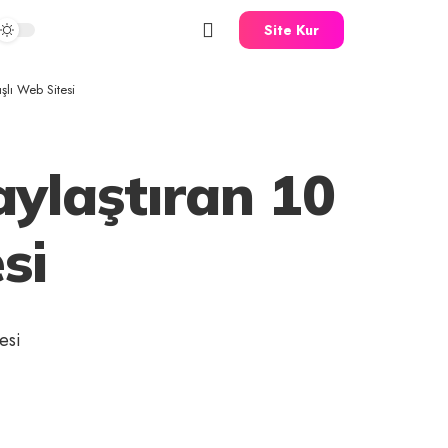
Site Kur
şlı Web Sitesi
ylaştıran 10
si