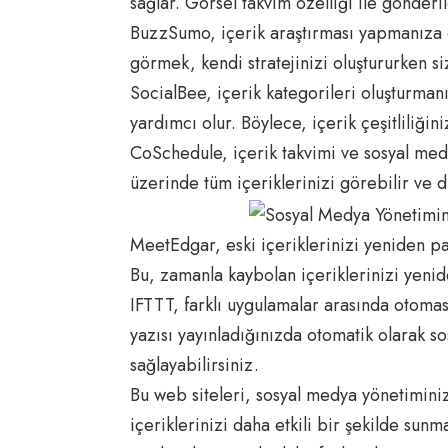
sağlar. Görsel takvim özelliği ile gönderi
BuzzSumo, içerik araştırması yapmanıza o
görmek, kendi stratejinizi oluştururken si
SocialBee, içerik kategorileri oluşturma
yardımcı olur. Böylece, içerik çeşitliliğiniz
CoSchedule, içerik takvimi ve sosyal med
üzerinde tüm içeriklerinizi görebilir ve d
MeetEdgar, eski içeriklerinizi yeniden p
Bu, zamanla kaybolan içeriklerinizi yenid
IFTTT, farklı uygulamalar arasında otomas
yazısı yayınladığınızda otomatik olarak s
sağlayabilirsiniz.
Bu web siteleri, sosyal medya yönetimini
içeriklerinizi daha etkili bir şekilde sun