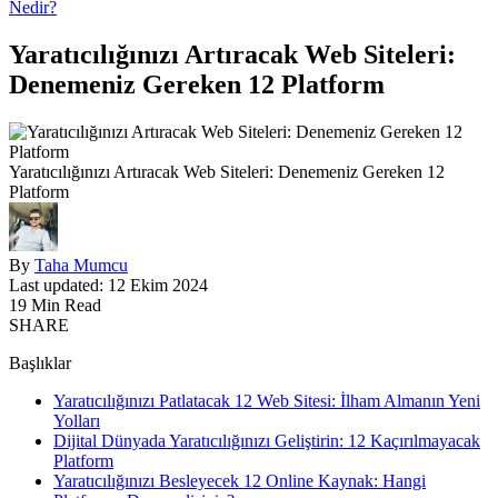
Nedir?
Yaratıcılığınızı Artıracak Web Siteleri:
Denemeniz Gereken 12 Platform
Yaratıcılığınızı Artıracak Web Siteleri: Denemeniz Gereken 12
Platform
By
Taha Mumcu
Last updated: 12 Ekim 2024
19 Min Read
SHARE
Başlıklar
Yaratıcılığınızı Patlatacak 12 Web Sitesi: İlham Almanın Yeni
Yolları
Dijital Dünyada Yaratıcılığınızı Geliştirin: 12 Kaçırılmayacak
Platform
Yaratıcılığınızı Besleyecek 12 Online Kaynak: Hangi