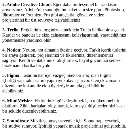
2. Adobe Creative Cloud
: Eğer daha profesyonel bir yaklaşım
arıyorsanız, Adobe’nin sunduğu bu paket tam size göre. Photoshop,
Illustrator ve Premiere Pro gibi araçlarla, görsel ve video
projelerinizi bir üst seviyeye taşıyabilirsiniz.
3. Trello
: Projelerinizi organize etmek için Trello harika bir seçenek.
Kartlar ve panolar ile ekip çalışmasını kolaylaştırarak, yaratıcılığınızı
yönetmenize yardımcı olur.
4. Notion
: Notion, not almanın ötesine geçiyor. Farklı içerik türlerini
bir araya getirerek, projelerinizi ve fikirlerinizi düzenlemenizi
sağlıyor. Kendi veritabanınızı oluşturmak, hayal gücünüzü serbest
bırakmanın harika bir yolu.
5. Figma
: Tasarımcılar için vazgeçilmez bir araç olan Figma,
işbirliği yaparak tasarım yapmayı kolaylaştırıyor. Gerçek zamanlı
düzenleme imkanı ile ekip üyeleriyle anında geri bildirim
alabilirsiniz.
6. MindMeister
: Fikirlerinizi görselleştirmek için mükemmel bir
platform. Zihin haritaları oluşturarak, karmaşık düşüncelerinizi basit
bir şekilde düzenleyebilirsiniz.
7. Soundtrap
: Müzik yapmayı sevenler için Soundtrap, çevrimiçi
bir stüdyo sunuyor. İşbirliği yaparak müzik projelerinizi geliştirebilir,