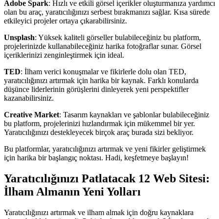
Adobe Spark
: Hızlı ve etkili görsel içerikler oluşturmanıza yardımcı
olan bu araç, yaratıcılığınızı serbest bırakmanızı sağlar. Kısa sürede
etkileyici projeler ortaya çıkarabilirsiniz.
Unsplash
: Yüksek kaliteli görseller bulabileceğiniz bu platform,
projelerinizde kullanabileceğiniz harika fotoğraflar sunar. Görsel
içeriklerinizi zenginleştirmek için ideal.
TED
: İlham verici konuşmalar ve fikirlerle dolu olan TED,
yaratıcılığınızı artırmak için harika bir kaynak. Farklı konularda
düşünce liderlerinin görüşlerini dinleyerek yeni perspektifler
kazanabilirsiniz.
Creative Market
: Tasarım kaynakları ve şablonlar bulabileceğiniz
bu platform, projelerinizi hızlandırmak için mükemmel bir yer.
Yaratıcılığınızı destekleyecek birçok araç burada sizi bekliyor.
Bu platformlar, yaratıcılığınızı artırmak ve yeni fikirler geliştirmek
için harika bir başlangıç noktası. Hadi, keşfetmeye başlayın!
Yaratıcılığınızı Patlatacak 12 Web Sitesi:
İlham Almanın Yeni Yolları
Yaratıcılığınızı artırmak ve ilham almak için doğru kaynaklara