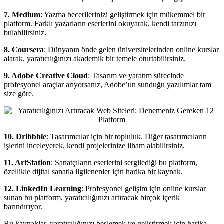
7. Medium
: Yazma becerilerinizi geliştirmek için mükemmel bir
platform. Farklı yazarların eserlerini okuyarak, kendi tarzınızı
bulabilirsiniz.
8. Coursera
: Dünyanın önde gelen üniversitelerinden online kurslar
alarak, yaratıcılığınızı akademik bir temele oturtabilirsiniz.
9. Adobe Creative Cloud
: Tasarım ve yaratım sürecinde
profesyonel araçlar arıyorsanız, Adobe’un sunduğu yazılımlar tam
size göre.
10. Dribbble
: Tasarımcılar için bir topluluk. Diğer tasarımcıların
işlerini inceleyerek, kendi projelerinize ilham alabilirsiniz.
11. ArtStation
: Sanatçıların eserlerini sergilediği bu platform,
özellikle dijital sanatla ilgilenenler için harika bir kaynak.
12. LinkedIn Learning
: Profesyonel gelişim için online kurslar
sunan bu platform, yaratıcılığınızı artıracak birçok içerik
barındırıyor.
Bu kaynaklar, yaratıcılığınızı beslemek ve geliştirmek için harika