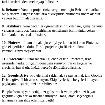
farklı seslerle denemeler yapabilirsiniz.
8. Behance
: Yaratıcı projelerinizi sergilemek için Behance, harika
bir platform. Diğer sanatçılarla etkileşimde bulunarak ilham alabilir
ve geri bildirim alabilirsiniz.
9. Skillshare
: Yeni beceriler öğrenmek için Skillshare, geniş bir kurs
yelpazesi sunuyor. Yaratıcılığınızı geliştirmek için ilginizi çeken
konularda dersler alabilirsiniz.
10. Pinterest
: İlham almak için en iyi yerlerden biri olan Pinterest,
görsel içeriklerle dolu. Farklı projeler için fikirler bulmak,
yaratıcılığınızı ateşleyebilir.
11. Procreate
: Dijital sanatla ilgilenenler için Procreate, iPad
üzerinde harika bir çizim deneyimi sunuyor. Farklı fırçalar ve
araçlarla, hayal gücünüzü gerçeğe dönüştürebilirsiniz.
12. Google Drive
: Projelerinizi saklamak ve paylaşmak için Google
Drive, güvenli bir alan sunuyor. Ekip üyeleriyle belgeleri kolayca
paylaşarak, işbirliğinizi artırabilirsiniz.
Bu platformlar, yaratıcılığınızı geliştirmek ve projelerinizi hayata
geçirmek için harika fırsatlar sunuyor. Hangi aracı seçeceğiniz
tamamen sizin ihtiyaçlarınıza bağlı!