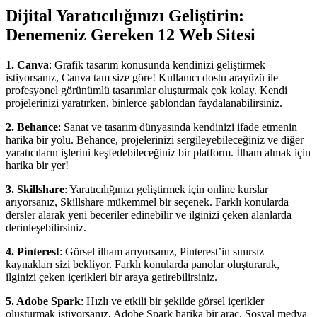
Dijital Yaratıcılığınızı Geliştirin:
Denemeniz Gereken 12 Web Sitesi
1. Canva
: Grafik tasarım konusunda kendinizi geliştirmek
istiyorsanız, Canva tam size göre! Kullanıcı dostu arayüzü ile
profesyonel görünümlü tasarımlar oluşturmak çok kolay. Kendi
projelerinizi yaratırken, binlerce şablondan faydalanabilirsiniz.
2. Behance
: Sanat ve tasarım dünyasında kendinizi ifade etmenin
harika bir yolu. Behance, projelerinizi sergileyebileceğiniz ve diğer
yaratıcıların işlerini keşfedebileceğiniz bir platform. İlham almak için
harika bir yer!
3. Skillshare
: Yaratıcılığınızı geliştirmek için online kurslar
arıyorsanız, Skillshare mükemmel bir seçenek. Farklı konularda
dersler alarak yeni beceriler edinebilir ve ilginizi çeken alanlarda
derinleşebilirsiniz.
4. Pinterest
: Görsel ilham arıyorsanız, Pinterest’in sınırsız
kaynakları sizi bekliyor. Farklı konularda panolar oluşturarak,
ilginizi çeken içerikleri bir araya getirebilirsiniz.
5. Adobe Spark
: Hızlı ve etkili bir şekilde görsel içerikler
oluşturmak istiyorsanız, Adobe Spark harika bir araç. Sosyal medya