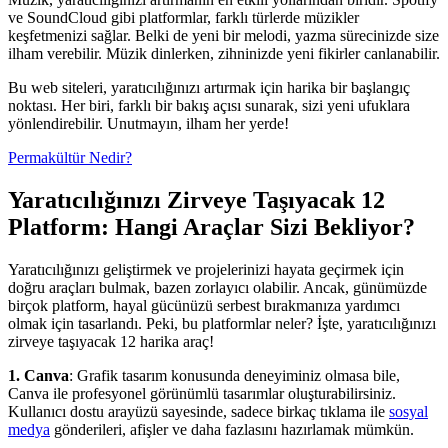
ve SoundCloud gibi platformlar, farklı türlerde müzikler
keşfetmenizi sağlar. Belki de yeni bir melodi, yazma sürecinizde size
ilham verebilir. Müzik dinlerken, zihninizde yeni fikirler canlanabilir.
Bu web siteleri, yaratıcılığınızı artırmak için harika bir başlangıç
noktası. Her biri, farklı bir bakış açısı sunarak, sizi yeni ufuklara
yönlendirebilir. Unutmayın, ilham her yerde!
Permakültür Nedir?
Yaratıcılığınızı Zirveye Taşıyacak 12
Platform: Hangi Araçlar Sizi Bekliyor?
Yaratıcılığınızı geliştirmek ve projelerinizi hayata geçirmek için
doğru araçları bulmak, bazen zorlayıcı olabilir. Ancak, günümüzde
birçok platform, hayal gücünüzü serbest bırakmanıza yardımcı
olmak için tasarlandı. Peki, bu platformlar neler? İşte, yaratıcılığınızı
zirveye taşıyacak 12 harika araç!
1. Canva
: Grafik tasarım konusunda deneyiminiz olmasa bile,
Canva ile profesyonel görünümlü tasarımlar oluşturabilirsiniz.
Kullanıcı dostu arayüzü sayesinde, sadece birkaç tıklama ile
sosyal
medya
gönderileri, afişler ve daha fazlasını hazırlamak mümkün.