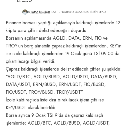
binance 48
BY
TAHA MUMCU
LAST UPDATED: 5 OCAK 2023
1 MIN READ
Binance borsası yaptığı açıklamayla kaldıraçlı işlemlerde 12
kripto para çiftini delist edeceğini duyurdu.
Borsanın açıklamasında AGLD, DATA, ERN, FIO ve
TROY’un borç alınabilir çapraz kaldıraçlı işlemlerden, KEY’in
ise izole kaldıraçlı işlemlerden 19 Ocak günü TSİ 09.00’da
çıkartılacağı bilgisi verildi.
Çapraz kaldıraçlı işlemlerde delist edilecek çiftler şu şekilde:
“AGLD/BTC, AGLD/BUSD, AGLD/USDT, DATA/BUSD,
DATA/USDT, ERN/BUSD, ERN/USDT, FIO/BUSD,
FIO/USDT, TROY/BUSD, TROY/USDT”
İzole kaldıraçlıda liste dışı bırakılacak işlem çifti ise
KEY/USDT olarak belirtildi.
Borsa ayrıca 9 Ocak TSİ 9’da da çapraz kaldıraçlı
işlemlerde; AGLD/BTC, AGLD/BUSD, AGLD/USDT,