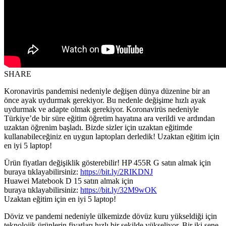
SHARE
Koronavirüs pandemisi nedeniyle değişen dünya düzenine bir an
önce ayak uydurmak gerekiyor. Bu nedenle değişime hızlı ayak
uydurmak ve adapte olmak gerekiyor. Koronavirüs nedeniyle
Türkiye’de bir süre eğitim öğretim hayatına ara verildi ve ardından
uzaktan öğrenim başladı. Bizde sizler için uzaktan eğitimde
kullanabileceğiniz en uygun laptopları derledik! Uzaktan eğitim için
en iyi 5 laptop!
Ürün fiyatları değişiklik gösterebilir! HP 455R G satın almak için
buraya tıklayabilirsiniz:
https://bit.ly/2RIKDNJ
Huawei Matebook D 15 satın almak için
buraya tıklayabilirsiniz:
https://bit.ly/32M9wOK
Uzaktan eğitim için en iyi 5 laptop!
Döviz ve pandemi nedeniyle ülkemizde dövüz kuru yükseldiği için
teknolojik ürünlerin fiyatları hızlı bir şekilde yükseliyor. Bir iki sene