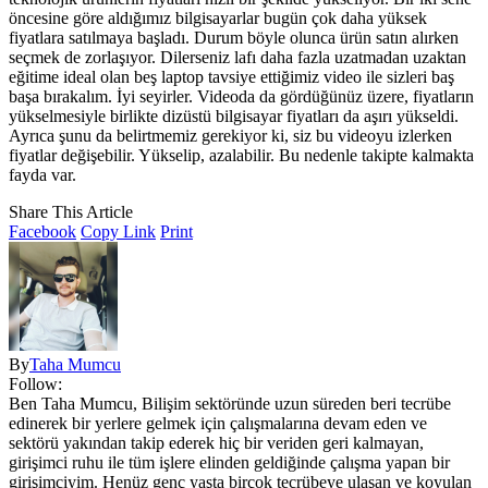
öncesine göre aldığımız bilgisayarlar bugün çok daha yüksek
fiyatlara satılmaya başladı. Durum böyle olunca ürün satın alırken
seçmek de zorlaşıyor. Dilerseniz lafı daha fazla uzatmadan uzaktan
eğitime ideal olan beş laptop tavsiye ettiğimiz video ile sizleri baş
başa bırakalım. İyi seyirler. Videoda da gördüğünüz üzere, fiyatların
yükselmesiyle birlikte dizüstü bilgisayar fiyatları da aşırı yükseldi.
Ayrıca şunu da belirtmemiz gerekiyor ki, siz bu videoyu izlerken
fiyatlar değişebilir. Yükselip, azalabilir. Bu nedenle takipte kalmakta
fayda var.
Share This Article
Facebook
Copy Link
Print
By
Taha Mumcu
Follow:
Ben Taha Mumcu, Bilişim sektöründe uzun süreden beri tecrübe
edinerek bir yerlere gelmek için çalışmalarına devam eden ve
sektörü yakından takip ederek hiç bir veriden geri kalmayan,
girişimci ruhu ile tüm işlere elinden geldiğinde çalışma yapan bir
girişimciyim. Henüz genç yaşta birçok tecrübeye ulaşan ve koyulan