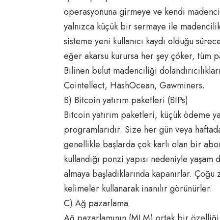
operasyonuna girmeye ve kendi madencil
yalnızca küçük bir sermaye ile madencilik 
sisteme yeni kullanıcı kaydı olduğu süre
eğer akarsu kurursa her şey çöker, tüm p
Bilinen bulut madenciliği dolandırıcılıkla
Cointellect, HashOcean, Gawminers.
B) Bitcoin yatırım paketleri (BIPs)
Bitcoin yatırım paketleri, küçük ödeme yap
programlarıdır. Size her gün veya haftad
genellikle başlarda çok karlı olan bir abon
kullandığı ponzi yapısı nedeniyle yaşam dö
almaya başladıklarında kapanırlar. Çoğu za
kelimeler kullanarak inanılır görünürler.
C) Ağ pazarlama
Ağ pazarlamının (MLM) ortak bir özelliği,