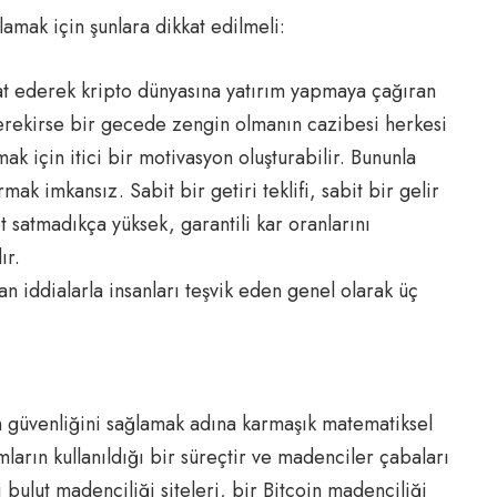
mlamak için şunlara dikkat edilmeli:
aat ederek kripto dünyasına yatırım yapmaya çağıran
erekirse bir gecede zengin olmanın cazibesi herkesi
ak için itici bir motivasyon oluşturabilir. Bununla
urmak imkansız. Sabit bir getiri teklifi, sabit bir gelir
t satmadıkça yüksek, garantili kar oranlarını
ır.
 iddialarla insanları teşvik eden genel olarak üç
n güvenliğini sağlamak adına karmaşık matematiksel
arın kullanıldığı bir süreçtir ve madenciler çabaları
li bulut madenciliği siteleri, bir Bitcoin madenciliği