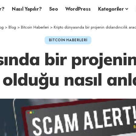
r?
Nasıl Yapılır?
Seo
WordPress
Kategoriler
og
>
Blog
>
Bitcoin Haberleri
>
Kripto dünyasında bir projenin dolandırıcılık arac
BITCOIN HABERLERI
ında bir projenin 
 olduğu nasıl anla