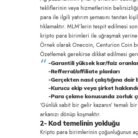
tekliflerinin veya hizmetlerinin belirsizliği
para ile ilgili yatırım şemasını tanıtan kişi
tıklamaktır. MLM’lerin tespit edilmesi so
kripto para birimleri ile uğraşmak yerine a
Örnek olarak Onecoin, Centurion Coin bu
Özetlemek gerekirse dikkat edilmesi gerek
-Garantili yüksek kar/faiz oranlar
-Refferral/affiliate planları
-Gerçekten nasıl çalıştığına dair b
-Kurucu ekip veya şirket hakkında
-Para çekme konusunda zorluk 
‘Günlük sabit bir gelir kazanın’ temalı b
arkanızı dönüp koşmaktır.
2- Kod temelinin yokluğu
Kripto para birimlerinin çoğunluğunun aç