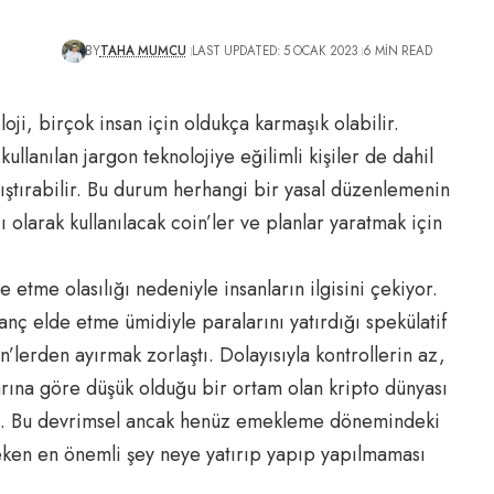
BY
TAHA MUMCU
LAST UPDATED: 5 OCAK 2023
6 MIN READ
oji, birçok insan için oldukça karmaşık olabilir.
ullanılan jargon teknolojiye eğilimli kişiler de dahil
ıştırabilir. Bu durum herhangi bir yasal düzenlemenin
ı olarak kullanılacak coin’ler ve planlar yaratmak için
 etme olasılığı nedeniyle insanların ilgisini çekiyor.
anç elde etme ümidiyle paralarını yatırdığı spekülatif
oin’lerden ayırmak zorlaştı. Dolayısıyla kontrollerin az,
arına göre düşük olduğu bir ortam olan kripto dünyası
lanı. Bu devrimsel ancak henüz emekleme dönemindeki
ken en önemli şey neye yatırıp yapıp yapılmaması