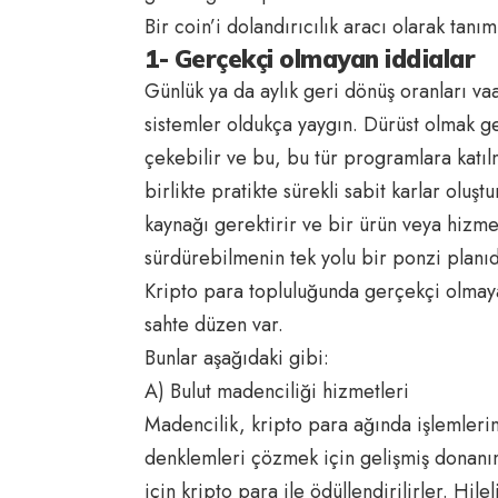
Bir coin’i dolandırıcılık aracı olarak tanı
1- Gerçekçi olmayan iddialar
Günlük ya da aylık geri dönüş oranları v
sistemler oldukça yaygın. Dürüst olmak g
çekebilir ve bu, bu tür programlara katılm
birlikte pratikte sürekli sabit karlar oluşt
kaynağı gerektirir ve bir ürün veya hizme
sürdürebilmenin tek yolu bir ponzi planıd
Kripto para topluluğunda gerçekçi olmayan
sahte düzen var.
Bunlar aşağıdaki gibi:
A) Bulut madenciliği hizmetleri
Madencilik, kripto para ağında işlemleri
denklemleri çözmek için gelişmiş donanıml
için kripto para ile ödüllendirilirler. Hile