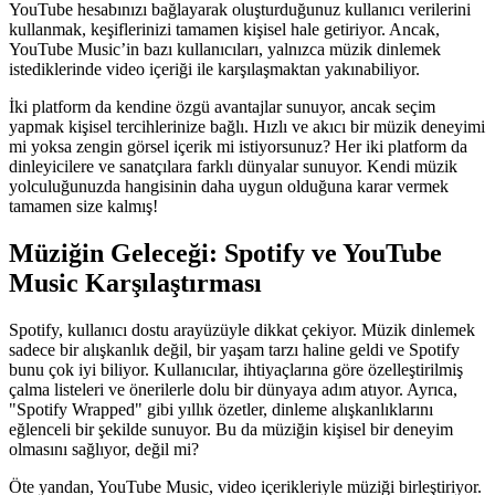
YouTube hesabınızı bağlayarak oluşturduğunuz kullanıcı verilerini
kullanmak, keşiflerinizi tamamen kişisel hale getiriyor. Ancak,
YouTube Music’in bazı kullanıcıları, yalnızca müzik dinlemek
istediklerinde video içeriği ile karşılaşmaktan yakınabiliyor.
İki platform da kendine özgü avantajlar sunuyor, ancak seçim
yapmak kişisel tercihlerinize bağlı. Hızlı ve akıcı bir müzik deneyimi
mi yoksa zengin görsel içerik mi istiyorsunuz? Her iki platform da
dinleyicilere ve sanatçılara farklı dünyalar sunuyor. Kendi müzik
yolculuğunuzda hangisinin daha uygun olduğuna karar vermek
tamamen size kalmış!
Müziğin Geleceği: Spotify ve YouTube
Music Karşılaştırması
Spotify, kullanıcı dostu arayüzüyle dikkat çekiyor. Müzik dinlemek
sadece bir alışkanlık değil, bir yaşam tarzı haline geldi ve Spotify
bunu çok iyi biliyor. Kullanıcılar, ihtiyaçlarına göre özelleştirilmiş
çalma listeleri ve önerilerle dolu bir dünyaya adım atıyor. Ayrıca,
"Spotify Wrapped" gibi yıllık özetler, dinleme alışkanlıklarını
eğlenceli bir şekilde sunuyor. Bu da müziğin kişisel bir deneyim
olmasını sağlıyor, değil mi?
Öte yandan, YouTube Music, video içerikleriyle müziği birleştiriyor.