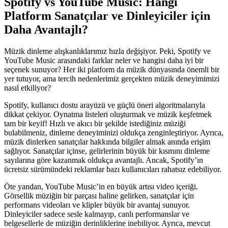
Spotify vs YouTube Music: Hangi
Platform Sanatçılar ve Dinleyiciler için
Daha Avantajlı?
Müzik dinleme alışkanlıklarımız hızla değişiyor. Peki, Spotify ve
YouTube Music arasındaki farklar neler ve hangisi daha iyi bir
seçenek sunuyor? Her iki platform da müzik dünyasında önemli bir
yer tutuyor, ama tercih nedenlerimiz gerçekten müzik deneyimimizi
nasıl etkiliyor?
Spotify, kullanıcı dostu arayüzü ve güçlü öneri algoritmalarıyla
dikkat çekiyor. Oynatma listeleri oluşturmak ve müzik keşfetmek
tam bir keyif! Hızlı ve akıcı bir şekilde istediğiniz müziği
bulabilmeniz, dinleme deneyiminizi oldukça zenginleştiriyor. Ayrıca,
müzik dinlerken sanatçılar hakkında bilgiler almak anında erişim
sağlıyor. Sanatçılar içinse, gelirlerinin büyük bir kısmını dinleme
sayılarına göre kazanmak oldukça avantajlı. Ancak, Spotify’ın
ücretsiz sürümündeki reklamlar bazı kullanıcıları rahatsız edebiliyor.
Öte yandan, YouTube Music’in en büyük artısı video içeriği.
Görsellik müziğin bir parçası haline gelirken, sanatçılar için
performans videoları ve klipler büyük bir avantaj sunuyor.
Dinleyiciler sadece sesle kalmayıp, canlı performanslar ve
belgesellerle de müziğin derinliklerine inebiliyor. Ayrıca, mevcut