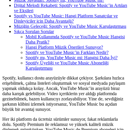
Müzik Savaşları: Spotify mı, YouTube Music mi?
Dijital Melodi Rekabeti: Spotify ve YouTube Music’in Artıları
ve Eksileri
Spotify vs YouTube Music: Hangi Platform Sanatçılar ve
Dinleyiciler için Daha Avantajlı?
Müziğin Geleceği: Spotify ve YouTube Music Karşılaştırması
Sıkça Sorulan Sorular
Mobil Kullanımda Spotify ve YouTube Music Hangisi
Daha Pratik?
Hangi Platform Müzik Önerileri Sunuyor?
Spotify ve YouTube Music’in Farkları Nedir?
Spotify mı, YouTube Music mi: Hangisi Daha İyi?
Spotify Üyeliği ve YouTube Music Aboneliği
Karşılaştırması
Spotify, kullanıcı dostu arayüzüyle dikkat çekiyor. Şarkılara hızlıca
erişebilmek, çalma listeleri oluşturmak ve sosyal medyada paylaşım
yapmak oldukça kolay. Ancak, YouTube Music’in arayüzü biraz
daha karışık gelebiliyor. Video içeriklerin yer aldığı platformda
gezinebilmek, bazen kullanıcıyı zorlayabiliyor. Yine de, sevdiğiniz
şarkının klibini izlemek istiyorsanız, YouTube Music bu açıdan
büyük bir avantaj sunuyor.
Her iki platform da ücretsiz sürümler sunuyor, fakat reklamlarla
dolu. Spotify Premium ile reklamsız ve yüksek kaliteli müzik
dinlemek mümkünken, YouTube Music de Premium aboneleri için