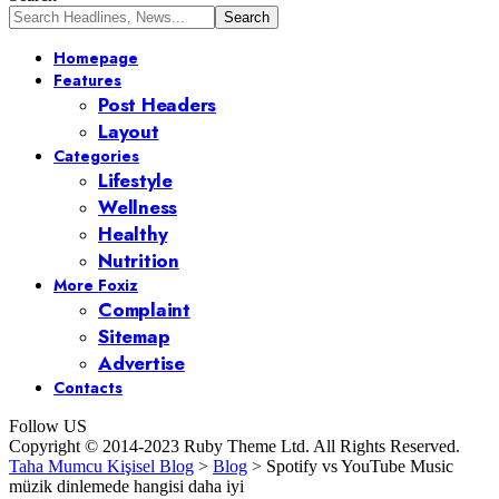
Homepage
Features
Post Headers
Layout
Categories
Lifestyle
Wellness
Healthy
Nutrition
More Foxiz
Complaint
Sitemap
Advertise
Contacts
Follow US
Copyright © 2014-2023 Ruby Theme Ltd. All Rights Reserved.
Taha Mumcu Kişisel Blog
>
Blog
>
Spotify vs YouTube Music
müzik dinlemede hangisi daha iyi