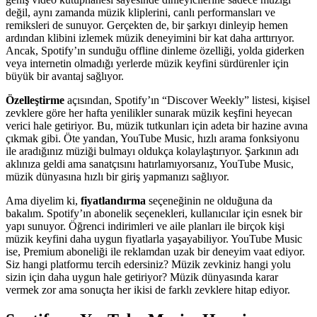
değil, aynı zamanda müzik kliplerini, canlı performansları ve
remiksleri de sunuyor. Gerçekten de, bir şarkıyı dinleyip hemen
ardından klibini izlemek müzik deneyimini bir kat daha arttırıyor.
Ancak, Spotify’ın sunduğu offline dinleme özelliği, yolda giderken
veya internetin olmadığı yerlerde müzik keyfini sürdürenler için
büyük bir avantaj sağlıyor.
Özelleştirme
açısından, Spotify’ın “Discover Weekly” listesi, kişisel
zevklere göre her hafta yenilikler sunarak müzik keşfini heyecan
verici hale getiriyor. Bu, müzik tutkunları için adeta bir hazine avına
çıkmak gibi. Öte yandan, YouTube Music, hızlı arama fonksiyonu
ile aradığınız müziği bulmayı oldukça kolaylaştırıyor. Şarkının adı
aklınıza geldi ama sanatçısını hatırlamıyorsanız, YouTube Music,
müzik dünyasına hızlı bir giriş yapmanızı sağlıyor.
Ama diyelim ki,
fiyatlandırma
seçeneğinin ne olduğuna da
bakalım. Spotify’ın abonelik seçenekleri, kullanıcılar için esnek bir
yapı sunuyor. Öğrenci indirimleri ve aile planları ile birçok kişi
müzik keyfini daha uygun fiyatlarla yaşayabiliyor. YouTube Music
ise, Premium aboneliği ile reklamdan uzak bir deneyim vaat ediyor.
Siz hangi platformu tercih edersiniz? Müzik zevkiniz hangi yolu
sizin için daha uygun hale getiriyor? Müzik dünyasında karar
vermek zor ama sonuçta her ikisi de farklı zevklere hitap ediyor.