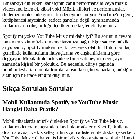
Bir şarkıyı dinlerken, sanatçının canlı performansını veya müzik
videosunu izlemek gibisi yok! Müzik klipleri ve performanslar,
dinlemenin ötesinde görsel bir deneyim sunuyor. YouTube'un geniş
kütüphanesi sayesinde, sadece şarkıları değil, aynı zamanda
kullanıcıların oluşturduğu içerikleri de keşfedebiliyorsunuz.
Spotify mı yoksa YouTube Music mi daha iyi? Bu sorunun cevabı
tamamen sizin müzik dinleme tarzınıza bağlı. Eğer sadece müzik
arıyorsanız, Spotify mükemmel bir seçenek olabilir. Butun bunlar,
genellikle kullanıcıların ihtiyaçlarına ve alışkanlıklarına göre
değişiyor. Müzik dinlemek sadece bir ses deneyimi değil, aynı
zamanda kişisel bir yolculuk. Bu nedenle, dünya çapında
popülaritesi artan bu platformlar arasında seçim yaparken, müziğin
sizin için ne ifade ettiğini düşünün.
Sıkça Sorulan Sorular
Mobil Kullanımda Spotify ve YouTube Music
Hangisi Daha Pratik?
Mobil cihazlarda müzik dinlerken Spotify ve YouTube Music,
kullanıcı deneyimi açısından farklılıklar gösterir. Spotify, kullanıcı
dostu arayüzü ve kişiselleştirilmiş çalma listeleri ile dikkat çekerken,
YouTube Music daha geniş bir müzik video arşivine sahiptir. Hangi