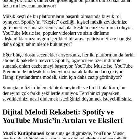
olabiliyor. Müzik dinlerken görselliğin ön planda olması sizi daha
fazla mı heyecanlandırıyor?
Müzik keşfi de bu platformların başarılı olmasında büyük rol
oynuyor. Spotify’ın “Keşfet” özelliği, kişisel müzik zevklerinize
göre öneriler sunarak yeni sanatçılar keşfetmenize yardımcı oluyor.
YouTube Music ise, popüler videoları ve sizin dinleme
alışkanlıklarınıza uygun içerikleri bir araya getiriyor. Sizce hangisi
daha doğru tahminlerde bulunuyor?
Eğer bütçe dostu seçenekler arıyorsanız, her iki platformun da farklı
abonelik paketleri mevcut. Spotify, öğrencilere özel indirimler
sunarak onları cezbetmeyi başarıyor. YouTube Music ise, YouTube
Premium ile birleşik bir deneyim sunarak kullanıcıları çekiyor.
Hangi fiyatlandırma modeli, sizin için daha cazip görünüyor?
Sonuçta, müzik dinlemek bir deneyimdir ve bu iki platform, bu
deneyimi çok farklı şekillerde sunuyor. Tercihinizi yaparken,
sevdiklerinizi nasıl dinlemek istediğinizi düşünmek isteyebilirsiniz.
Dijital Melodi Rekabeti: Spotify ve
YouTube Music’in Artıları ve Eksileri
Müzik Kütüphanesi
konusuna geldiğimizde, YouTube Music,
geniş video kütüphanesi sayesinde dinleyicilerine sadece müziği