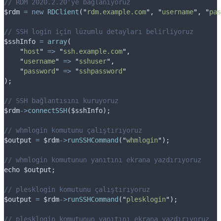
// RDM 2020.2.20'ye bağlanıyoruz
$rdm
=
new
RDClient
(
"
rdm.example.com
"
,
"
username
"
,
"
pas
// SSH login için lüzumlu detayları belirliyoruz
$sshInfo
=
array
(
"
host
"
=>
"
ssh.example.com
"
,
"
username
"
=>
"
sshuser
"
,
"
password
"
=>
"
sshpassword
"
);
// SSH bağlantısını kuruyoruz
$rdm
->
connectSSH
(
$sshInfo
);
// whmlogin komutunu çalıştırıyoruz
$output
=
$rdm
->
runSSHCommand
(
"
whmlogin
"
);
// whmlogin komutunun yanıtını ekrana yazdırıyoruz
echo
$output
;
// plesklogin komutunu çalıştırıyoruz
$output
=
$rdm
->
runSSHCommand
(
"
plesklogin
"
);
// plesklogin komutunun yanıtını ekrana yazdırıyoruz