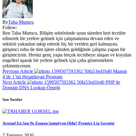
By
Taha Mumcu
Follow:
Ben Taha Mumcu, Bilişim sektöründe uzun süreden beri tecrübe
edinerek bir yerlere gelmek için çalışmalarına devam eden ve
sektörü yakından takip ederek hiç bir veriden geri kalmayan,
girişimci ruhu ile tüm işlere elinden geldiğinde çalışma yapan bir
girişimciyim. Henüz genç yaşta birçok tecrübeye ulaşan ve koyulan
engelleri aşarak bir yerlere gelmek için çaba göstermekten
çekinmiyorum.
Previous Article
Maaşın
4’de 1’ini Hesaplayan Program
Next Article
PHP ile
Domain DNS Lookup Örneği
Son Yazılar
Arsenal En Son Ne Zaman Şampiyon Oldu? Premier Lig Geçmişi
7 Temmuz 2026