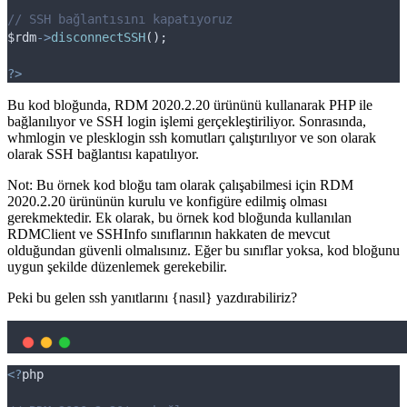
// SSH bağlantısını kapatıyoruz
$rdm
->
disconnectSSH
();
?>
Bu kod bloğunda, RDM 2020.2.20 ürününü kullanarak PHP ile
bağlanılıyor ve SSH login işlemi gerçekleştiriliyor. Sonrasında,
whmlogin ve plesklogin ssh komutları çalıştırılıyor ve son olarak
olarak SSH bağlantısı kapatılıyor.
Not: Bu örnek kod bloğu tam olarak çalışabilmesi için RDM
2020.2.20 ürününün kurulu ve konfigüre edilmiş olması
gerekmektedir. Ek olarak, bu örnek kod bloğunda kullanılan
RDMClient ve SSHInfo sınıflarının hakkaten de mevcut
olduğundan güvenli olmalısınız. Eğer bu sınıflar yoksa, kod bloğunu
uygun şekilde düzenlemek gerekebilir.
Peki bu gelen ssh yanıtlarını {nasıl} yazdırabiliriz?
<?
php