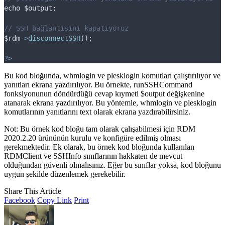
echo
$output
;
// SSH bağlantısını kapatıyoruz
$rdm
->
disconnectSSH
();
?>
Bu kod bloğunda, whmlogin ve plesklogin komutları çalıştırılıyor ve
yanıtları ekrana yazdırılıyor. Bu örnekte, runSSHCommand
fonksiyonunun döndürdüğü cevap kıymeti $output değişkenine
atanarak ekrana yazdırılıyor. Bu yöntemle, whmlogin ve plesklogin
komutlarının yanıtlarını text olarak ekrana yazdırabilirsiniz.
Not: Bu örnek kod bloğu tam olarak çalışabilmesi için RDM
2020.2.20 ürününün kurulu ve konfigüre edilmiş olması
gerekmektedir. Ek olarak, bu örnek kod bloğunda kullanılan
RDMClient ve SSHInfo sınıflarının hakkaten de mevcut
olduğundan güvenli olmalısınız. Eğer bu sınıflar yoksa, kod bloğunu
uygun şekilde düzenlemek gerekebilir.
Share This Article
Facebook
Copy Link
Print