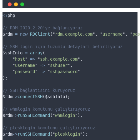
<?
php
// RDM 2020.2.20'ye bağlanıyoruz
$rdm
=
new
RDClient
(
"
rdm.example.com
"
,
"
username
"
,
"
pas
// SSH login için lüzumlu detayları belirliyoruz
$sshInfo
=
array
(
"
host
"
=>
"
ssh.example.com
"
,
"
username
"
=>
"
sshuser
"
,
"
password
"
=>
"
sshpassword
"
);
// SSH bağlantısını kuruyoruz
$rdm
->
connectSSH
(
$sshInfo
);
// whmlogin komutunu çalıştırıyoruz
$rdm
->
runSSHCommand
(
"
whmlogin
"
);
// plesklogin komutunu çalıştırıyoruz
$rdm
->
runSSHCommand
(
"
plesklogin
"
);