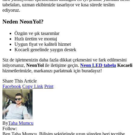
tabelaları, uzman ekibimizle tasarlıyor ve kısa sürede teslim
ediyoruz.
Neden NeonYol?
Özgün ve şık tasarımlar
Hızlı üretim ve montaj
Uygun fiyat ve kaliteli hizmet
Kocaeli genelinde yaygın destek
Siz de işletmenizin daha fazla dikkat çekmesini ve fark edilmesini
istiyorsanız,
NeonYol
ile iletişime geçin.
Neon LED tabela
Kocaeli
hizmetlerimizle, markanızı parlatmak için buradayız!
Share This Article
Facebook
Copy Link
Print
By
Taha Mumcu
Follow:
Ben Taha Mumcu, Bilişim sektöründe uzun süreden beri tecrübe