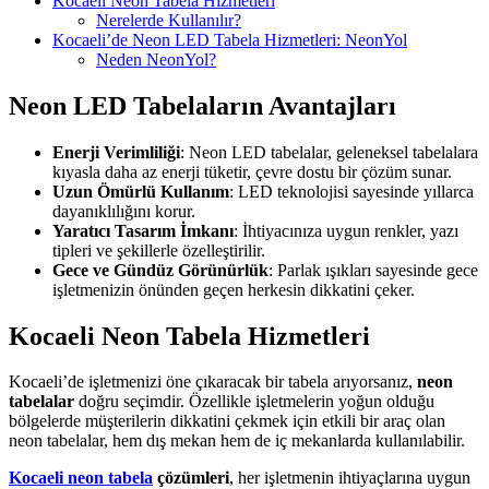
Kocaeli Neon Tabela Hizmetleri
Nerelerde Kullanılır?
Kocaeli’de Neon LED Tabela Hizmetleri: NeonYol
Neden NeonYol?
Neon LED Tabelaların Avantajları
Enerji Verimliliği
: Neon LED tabelalar, geleneksel tabelalara
kıyasla daha az enerji tüketir, çevre dostu bir çözüm sunar.
Uzun Ömürlü Kullanım
: LED teknolojisi sayesinde yıllarca
dayanıklılığını korur.
Yaratıcı Tasarım İmkanı
: İhtiyacınıza uygun renkler, yazı
tipleri ve şekillerle özelleştirilir.
Gece ve Gündüz Görünürlük
: Parlak ışıkları sayesinde gece
işletmenizin önünden geçen herkesin dikkatini çeker.
Kocaeli Neon Tabela Hizmetleri
Kocaeli’de işletmenizi öne çıkaracak bir tabela arıyorsanız,
neon
tabelalar
doğru seçimdir. Özellikle işletmelerin yoğun olduğu
bölgelerde müşterilerin dikkatini çekmek için etkili bir araç olan
neon tabelalar, hem dış mekan hem de iç mekanlarda kullanılabilir.
Kocaeli neon tabela
çözümleri
, her işletmenin ihtiyaçlarına uygun