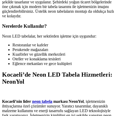
şekilde tasarlanır ve uygulanır. Şehirdeki yoğun ticaret bölgelerinde
öne çıkmak için modern bir tabela tasarımı ile işletmenizin imajını
güçlendirebilirsiniz. Üstelik neon tabelaların montajı da oldukça hızlı
ve kolaydır.
Nerelerde Kullanılır?
Neon LED tabelalar, her sektörden işletme için uygundur:
Restoranlar ve kafeler
Perakende mağazaları
Kuaförler ve güzellik merkezleri
Oteller ve konaklama tesisleri
Eğlence mekanları ve gece kulüpleri
Kocaeli’de Neon LED Tabela Hizmetleri:
NeonYol
Kocaeli’nin lider
neon tabela
markası NeonYol
, işletmenizin
ihtiyaçlarına özel çözümler sunuyor. Yaratıcı tasarımlar, dayanıklı
malzeme kullanımı ve enerji tasarrufu sağlayan LED teknolojisiyle
fark yaratıyoruz. İşletmenizin kimliğini en iyi şekilde yansıtan neon