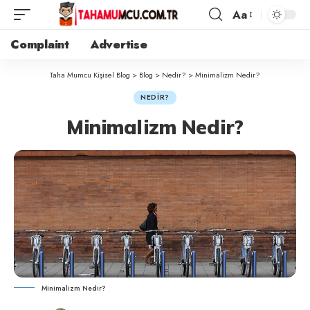
Aa
Complaint
Advertise
Taha Mumcu Kişisel Blog
>
Blog
>
Nedir?
>
Minimalizm Nedir?
NEDIR?
Minimalizm Nedir?
Minimalizm Nedir?