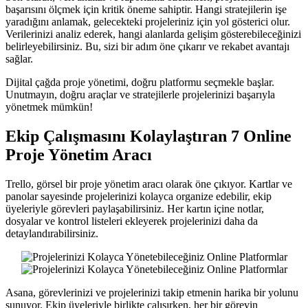
başarısını ölçmek için kritik öneme sahiptir. Hangi stratejilerin işe
yaradığını anlamak, gelecekteki projeleriniz için yol gösterici olur.
Verilerinizi analiz ederek, hangi alanlarda gelişim gösterebileceğinizi
belirleyebilirsiniz. Bu, sizi bir adım öne çıkarır ve rekabet avantajı
sağlar.
Dijital çağda proje yönetimi, doğru platformu seçmekle başlar.
Unutmayın, doğru araçlar ve stratejilerle projelerinizi başarıyla
yönetmek mümkün!
Ekip Çalışmasını Kolaylaştıran 7 Online
Proje Yönetim Aracı
Trello, görsel bir proje yönetim aracı olarak öne çıkıyor. Kartlar ve
panolar sayesinde projelerinizi kolayca organize edebilir, ekip
üyeleriyle görevleri paylaşabilirsiniz. Her kartın içine notlar,
dosyalar ve kontrol listeleri ekleyerek projelerinizi daha da
detaylandırabilirsiniz.
Asana, görevlerinizi ve projelerinizi takip etmenin harika bir yolunu
sunuyor. Ekip üyeleriyle birlikte çalışırken, her bir görevin