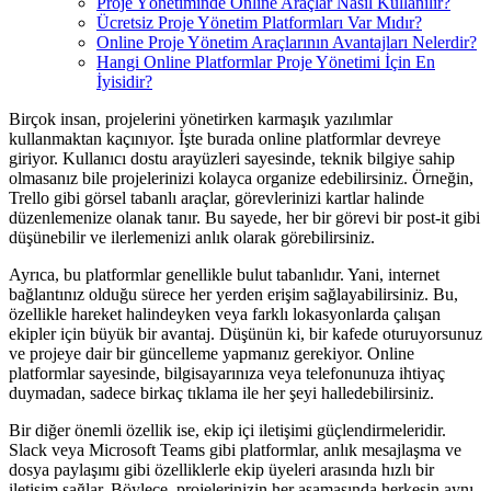
Proje Yönetiminde Online Araçlar Nasıl Kullanılır?
Ücretsiz Proje Yönetim Platformları Var Mıdır?
Online Proje Yönetim Araçlarının Avantajları Nelerdir?
Hangi Online Platformlar Proje Yönetimi İçin En
İyisidir?
Birçok insan, projelerini yönetirken karmaşık yazılımlar
kullanmaktan kaçınıyor. İşte burada online platformlar devreye
giriyor. Kullanıcı dostu arayüzleri sayesinde, teknik bilgiye sahip
olmasanız bile projelerinizi kolayca organize edebilirsiniz. Örneğin,
Trello gibi görsel tabanlı araçlar, görevlerinizi kartlar halinde
düzenlemenize olanak tanır. Bu sayede, her bir görevi bir post-it gibi
düşünebilir ve ilerlemenizi anlık olarak görebilirsiniz.
Ayrıca, bu platformlar genellikle bulut tabanlıdır. Yani, internet
bağlantınız olduğu sürece her yerden erişim sağlayabilirsiniz. Bu,
özellikle hareket halindeyken veya farklı lokasyonlarda çalışan
ekipler için büyük bir avantaj. Düşünün ki, bir kafede oturuyorsunuz
ve projeye dair bir güncelleme yapmanız gerekiyor. Online
platformlar sayesinde, bilgisayarınıza veya telefonunuza ihtiyaç
duymadan, sadece birkaç tıklama ile her şeyi halledebilirsiniz.
Bir diğer önemli özellik ise, ekip içi iletişimi güçlendirmeleridir.
Slack veya Microsoft Teams gibi platformlar, anlık mesajlaşma ve
dosya paylaşımı gibi özelliklerle ekip üyeleri arasında hızlı bir
iletişim sağlar. Böylece, projelerinizin her aşamasında herkesin aynı