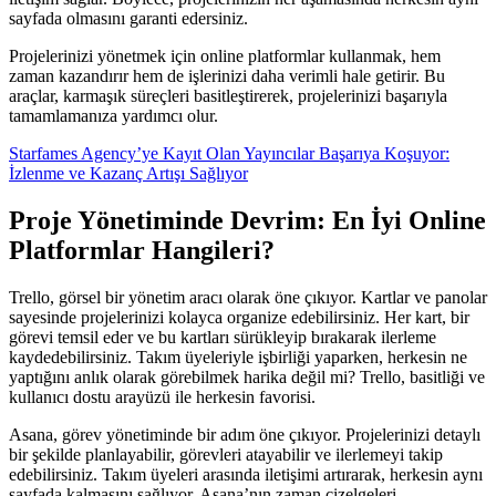
sayfada olmasını garanti edersiniz.
Projelerinizi yönetmek için online platformlar kullanmak, hem
zaman kazandırır hem de işlerinizi daha verimli hale getirir. Bu
araçlar, karmaşık süreçleri basitleştirerek, projelerinizi başarıyla
tamamlamanıza yardımcı olur.
Starfames Agency’ye Kayıt Olan Yayıncılar Başarıya Koşuyor:
İzlenme ve Kazanç Artışı Sağlıyor
Proje Yönetiminde Devrim: En İyi Online
Platformlar Hangileri?
Trello, görsel bir yönetim aracı olarak öne çıkıyor. Kartlar ve panolar
sayesinde projelerinizi kolayca organize edebilirsiniz. Her kart, bir
görevi temsil eder ve bu kartları sürükleyip bırakarak ilerleme
kaydedebilirsiniz. Takım üyeleriyle işbirliği yaparken, herkesin ne
yaptığını anlık olarak görebilmek harika değil mi? Trello, basitliği ve
kullanıcı dostu arayüzü ile herkesin favorisi.
Asana, görev yönetiminde bir adım öne çıkıyor. Projelerinizi detaylı
bir şekilde planlayabilir, görevleri atayabilir ve ilerlemeyi takip
edebilirsiniz. Takım üyeleri arasında iletişimi artırarak, herkesin aynı
sayfada kalmasını sağlıyor. Asana’nın zaman çizelgeleri,