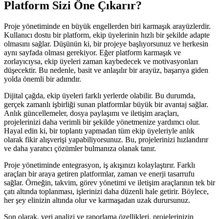
Platform Sizi Öne Çıkarır?
Proje yönetiminde en büyük engellerden biri karmaşık arayüzlerdir.
Kullanıcı dostu bir platform, ekip üyelerinin hızlı bir şekilde adapte
olmasını sağlar. Düşünün ki, bir projeye başlıyorsunuz ve herkesin
aynı sayfada olması gerekiyor. Eğer platform karmaşık ve
zorlayıcıysa, ekip üyeleri zaman kaybedecek ve motivasyonları
düşecektir. Bu nedenle, basit ve anlaşılır bir arayüz, başarıya giden
yolda önemli bir adımdır.
Dijital çağda, ekip üyeleri farklı yerlerde olabilir. Bu durumda,
gerçek zamanlı işbirliği sunan platformlar büyük bir avantaj sağlar.
Anlık güncellemeler, dosya paylaşımı ve iletişim araçları,
projelerinizi daha verimli bir şekilde yönetmenize yardımcı olur.
Hayal edin ki, bir toplantı yapmadan tüm ekip üyeleriyle anlık
olarak fikir alışverişi yapabiliyorsunuz. Bu, projelerinizi hızlandırır
ve daha yaratıcı çözümler bulmanıza olanak tanır.
Proje yönetiminde entegrasyon, iş akışınızı kolaylaştırır. Farklı
araçları bir araya getiren platformlar, zaman ve enerji tasarrufu
sağlar. Örneğin, takvim, görev yönetimi ve iletişim araçlarının tek bir
çatı altında toplanması, işlerinizi daha düzenli hale getirir. Böylece,
her şey elinizin altında olur ve karmaşadan uzak durursunuz.
Son olarak, veri analizi ve raporlama özellikleri, projelerinizin