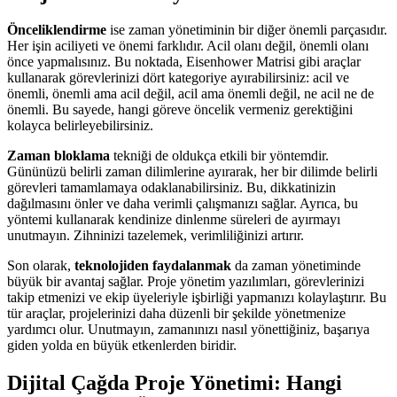
Önceliklendirme
ise zaman yönetiminin bir diğer önemli parçasıdır.
Her işin aciliyeti ve önemi farklıdır. Acil olanı değil, önemli olanı
önce yapmalısınız. Bu noktada, Eisenhower Matrisi gibi araçlar
kullanarak görevlerinizi dört kategoriye ayırabilirsiniz: acil ve
önemli, önemli ama acil değil, acil ama önemli değil, ne acil ne de
önemli. Bu sayede, hangi göreve öncelik vermeniz gerektiğini
kolayca belirleyebilirsiniz.
Zaman bloklama
tekniği de oldukça etkili bir yöntemdir.
Gününüzü belirli zaman dilimlerine ayırarak, her bir dilimde belirli
görevleri tamamlamaya odaklanabilirsiniz. Bu, dikkatinizin
dağılmasını önler ve daha verimli çalışmanızı sağlar. Ayrıca, bu
yöntemi kullanarak kendinize dinlenme süreleri de ayırmayı
unutmayın. Zihninizi tazelemek, verimliliğinizi artırır.
Son olarak,
teknolojiden faydalanmak
da zaman yönetiminde
büyük bir avantaj sağlar. Proje yönetim yazılımları, görevlerinizi
takip etmenizi ve ekip üyeleriyle işbirliği yapmanızı kolaylaştırır. Bu
tür araçlar, projelerinizi daha düzenli bir şekilde yönetmenize
yardımcı olur. Unutmayın, zamanınızı nasıl yönettiğiniz, başarıya
giden yolda en büyük etkenlerden biridir.
Dijital Çağda Proje Yönetimi: Hangi