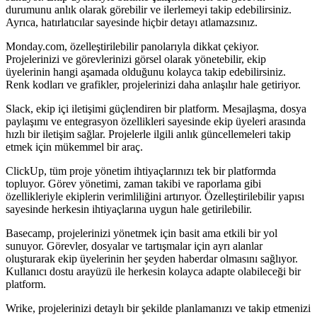
durumunu anlık olarak görebilir ve ilerlemeyi takip edebilirsiniz.
Ayrıca, hatırlatıcılar sayesinde hiçbir detayı atlamazsınız.
Monday.com, özelleştirilebilir panolarıyla dikkat çekiyor.
Projelerinizi ve görevlerinizi görsel olarak yönetebilir, ekip
üyelerinin hangi aşamada olduğunu kolayca takip edebilirsiniz.
Renk kodları ve grafikler, projelerinizi daha anlaşılır hale getiriyor.
Slack, ekip içi iletişimi güçlendiren bir platform. Mesajlaşma, dosya
paylaşımı ve entegrasyon özellikleri sayesinde ekip üyeleri arasında
hızlı bir iletişim sağlar. Projelerle ilgili anlık güncellemeleri takip
etmek için mükemmel bir araç.
ClickUp, tüm proje yönetim ihtiyaçlarınızı tek bir platformda
topluyor. Görev yönetimi, zaman takibi ve raporlama gibi
özellikleriyle ekiplerin verimliliğini artırıyor. Özelleştirilebilir yapısı
sayesinde herkesin ihtiyaçlarına uygun hale getirilebilir.
Basecamp, projelerinizi yönetmek için basit ama etkili bir yol
sunuyor. Görevler, dosyalar ve tartışmalar için ayrı alanlar
oluşturarak ekip üyelerinin her şeyden haberdar olmasını sağlıyor.
Kullanıcı dostu arayüzü ile herkesin kolayca adapte olabileceği bir
platform.
Wrike, projelerinizi detaylı bir şekilde planlamanızı ve takip etmenizi