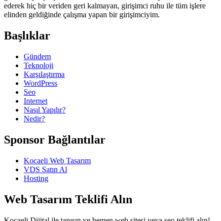
ederek hiç bir veriden geri kalmayan, girişimci ruhu ile tüm işlere
elinden geldiğinde çalışma yapan bir girişimciyim.
Başlıklar
Gündem
Teknoloji
Karşılaştırma
WordPress
Seo
Internet
Nasıl Yapılır?
Nedir?
Sponsor Bağlantılar
Kocaeli Web Tasarım
VDS Satın Al
Hosting
Web Tasarım Teklifi Alın
Kocaeli Dijital ile tanışın ve hemen web sitesi veya seo teklifi alın!