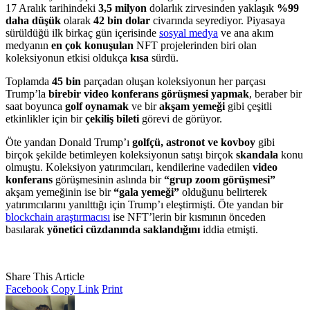
17 Aralık tarihindeki
3,5 milyon
dolarlık zirvesinden yaklaşık
%99
daha düşük
olarak
42 bin dolar
civarında seyrediyor. Piyasaya
sürüldüğü ilk birkaç gün içerisinde
sosyal medya
ve ana akım
medyanın
en çok konuşulan
NFT projelerinden biri olan
koleksiyonun etkisi oldukça
kısa
sürdü.
Toplamda
45 bin
parçadan oluşan koleksiyonun her parçası
Trump’la
birebir video konferans görüşmesi
yapmak
, beraber bir
saat boyunca
golf
oynamak
ve bir
akşam
yemeği
gibi çeşitli
etkinlikler için bir
çekiliş
bileti
görevi de görüyor.
Öte yandan Donald Trump’ı
golfçü, astronot ve kovboy
gibi
birçok şekilde betimleyen koleksiyonun satışı birçok
skandala
konu
olmuştu. Koleksiyon yatırımcıları, kendilerine vadedilen
video
konferans
görüşmesinin aslında bir
“grup zoom görüşmesi”
akşam yemeğinin ise bir
“gala yemeği”
olduğunu belirterek
yatırımcılarını yanılttığı için Trump’ı eleştirmişti. Öte yandan bir
blockchain araştırmacısı
ise NFT’lerin bir kısmının önceden
basılarak
yönetici
cüzdanında saklandığını
iddia etmişti.
Share This Article
Facebook
Copy Link
Print