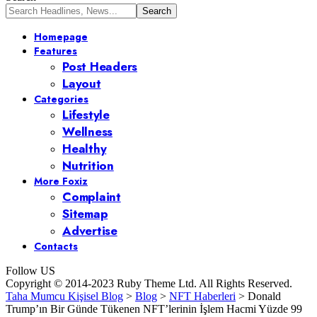
Homepage
Features
Post Headers
Layout
Categories
Lifestyle
Wellness
Healthy
Nutrition
More Foxiz
Complaint
Sitemap
Advertise
Contacts
Follow US
Copyright © 2014-2023 Ruby Theme Ltd. All Rights Reserved.
Taha Mumcu Kişisel Blog
>
Blog
>
NFT Haberleri
>
Donald
Trump’ın Bir Günde Tükenen NFT’lerinin İşlem Hacmi Yüzde 99