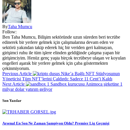
By
Taha Mumcu
Follow:
Ben Taha Mumcu, Bilişim sektöründe uzun süreden beri tecrübe
edinerek bir yerlere gelmek için çalışmalarına devam eden ve
sektörü yakından takip ederek hiç bir veriden geri kalmayan,
girişimci ruhu ile tüm işlere elinden geldiğinde çalışma yapan bir
girişimciyim. Henüz genç yaşta birçok tecrübeye ulaşan ve koyulan
engelleri aşarak bir yerlere gelmek için çaba göstermekten
çekinmiyorum.
Previous Article
Nike’a Bağlı NFT Stüdyosunun
Yöneticisi Tüm NFT’lerini Çaldırdı: Sadece 11 Cent’i Kaldı
Next Article
Sandbox kurucusu Animoca şirketine 1
milyar dolar yatırım geliyor
Son Yazılar
Arsenal En Son Ne Zaman Şampiyon Oldu? Premier Lig Geçmişi