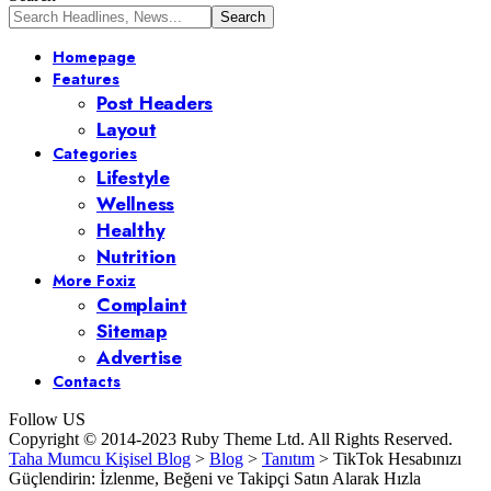
Homepage
Features
Post Headers
Layout
Categories
Lifestyle
Wellness
Healthy
Nutrition
More Foxiz
Complaint
Sitemap
Advertise
Contacts
Follow US
Copyright © 2014-2023 Ruby Theme Ltd. All Rights Reserved.
Taha Mumcu Kişisel Blog
>
Blog
>
Tanıtım
>
TikTok Hesabınızı
Güçlendirin: İzlenme, Beğeni ve Takipçi Satın Alarak Hızla