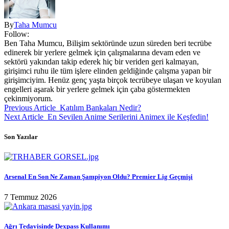
By
Taha Mumcu
Follow:
Ben Taha Mumcu, Bilişim sektöründe uzun süreden beri tecrübe
edinerek bir yerlere gelmek için çalışmalarına devam eden ve
sektörü yakından takip ederek hiç bir veriden geri kalmayan,
girişimci ruhu ile tüm işlere elinden geldiğinde çalışma yapan bir
girişimciyim. Henüz genç yaşta birçok tecrübeye ulaşan ve koyulan
engelleri aşarak bir yerlere gelmek için çaba göstermekten
çekinmiyorum.
Previous Article
Katılım Bankaları Nedir?
Next Article
En Sevilen Anime Serilerini Animex ile Keşfedin!
Son Yazılar
Arsenal En Son Ne Zaman Şampiyon Oldu? Premier Lig Geçmişi
7 Temmuz 2026
Ağrı Tedavisinde Dexpass Kullanımı