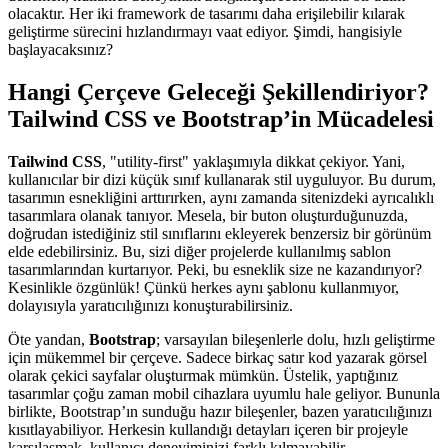
olacaktır. Her iki framework de tasarımı daha erişilebilir kılarak
geliştirme sürecini hızlandırmayı vaat ediyor. Şimdi, hangisiyle
başlayacaksınız?
Hangi Çerçeve Geleceği Şekillendiriyor?
Tailwind CSS ve Bootstrap’in Mücadelesi
Tailwind CSS
, "utility-first" yaklaşımıyla dikkat çekiyor. Yani,
kullanıcılar bir dizi küçük sınıf kullanarak stil uyguluyor. Bu durum,
tasarımın esnekliğini arttırırken, aynı zamanda sitenizdeki ayrıcalıklı
tasarımlara olanak tanıyor. Mesela, bir buton oluşturduğunuzda,
doğrudan istediğiniz stil sınıflarını ekleyerek benzersiz bir görünüm
elde edebilirsiniz. Bu, sizi diğer projelerde kullanılmış sablon
tasarımlarından kurtarıyor. Peki, bu esneklik size ne kazandırıyor?
Kesinlikle özgünlük! Çünkü herkes aynı şablonu kullanmıyor,
dolayısıyla yaratıcılığınızı konuşturabilirsiniz.
Öte yandan,
Bootstrap
; varsayılan bileşenlerle dolu, hızlı geliştirme
için mükemmel bir çerçeve. Sadece birkaç satır kod yazarak görsel
olarak çekici sayfalar oluşturmak mümkün. Üstelik, yaptığınız
tasarımlar çoğu zaman mobil cihazlara uyumlu hale geliyor. Bununla
birlikte, Bootstrap’ın sunduğu hazır bileşenler, bazen yaratıcılığınızı
kısıtlayabiliyor. Herkesin kullandığı detayları içeren bir projeyle
karşılaşmak, kullanıcı deneyiminizi farklı kılmayabilir.