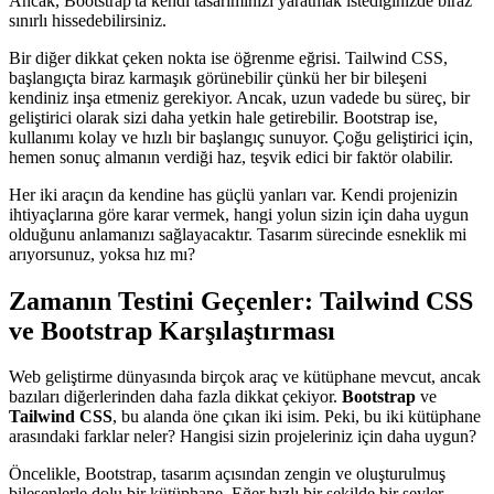
Ancak, Bootstrap'ta kendi tasarımınızı yaratmak istediğinizde biraz
sınırlı hissedebilirsiniz.
Bir diğer dikkat çeken nokta ise öğrenme eğrisi. Tailwind CSS,
başlangıçta biraz karmaşık görünebilir çünkü her bir bileşeni
kendiniz inşa etmeniz gerekiyor. Ancak, uzun vadede bu süreç, bir
geliştirici olarak sizi daha yetkin hale getirebilir. Bootstrap ise,
kullanımı kolay ve hızlı bir başlangıç sunuyor. Çoğu geliştirici için,
hemen sonuç almanın verdiği haz, teşvik edici bir faktör olabilir.
Her iki araçın da kendine has güçlü yanları var. Kendi projenizin
ihtiyaçlarına göre karar vermek, hangi yolun sizin için daha uygun
olduğunu anlamanızı sağlayacaktır. Tasarım sürecinde esneklik mi
arıyorsunuz, yoksa hız mı?
Zamanın Testini Geçenler: Tailwind CSS
ve Bootstrap Karşılaştırması
Web geliştirme dünyasında birçok araç ve kütüphane mevcut, ancak
bazıları diğerlerinden daha fazla dikkat çekiyor.
Bootstrap
ve
Tailwind CSS
, bu alanda öne çıkan iki isim. Peki, bu iki kütüphane
arasındaki farklar neler? Hangisi sizin projeleriniz için daha uygun?
Öncelikle, Bootstrap, tasarım açısından zengin ve oluşturulmuş
bileşenlerle dolu bir kütüphane. Eğer hızlı bir şekilde bir şeyler