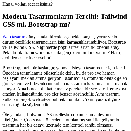
Hangi yolları seçeceksiniz?
Modern Tasarımcıların Tercihi: Tailwind
CSS mi, Bootstrap mı?
Web tasarım
dünyasında, birçok seçenekle karşılaşıyoruz ve bu
durum özellikle tasarımcıların işini karmaşıklaştırabiliyor. Bootstrap
ve Tailwind CSS, bugünlerde popülaritesi artan iki önemli araç.
Peki, bu iki framework arasında gerçekten bir fark var mı? Hadi,
derinlemesine inceleyelim!
Bootstrap, hızlı bir başlangıç yapmak isteyen tasarımcılar için ideal.
Önceden tanımlanmış bileşenlerle dolu, bu da projeye hemen
başlayabilmek anlamına geliyor. Tasarımcılar, otomatik olarak gelen
grid sistemi ve bileşenlerini kullanarak zaman kazanmalarına olanak
tanıyor. Ama burada dikkat etmeniz gereken bir şey var: Herkes aynı
araçları kullandığında, projeler benzer görünebilir. Aynı tasarımı
kullanan birçok web sitesi bulmak mümkün. Yani, yaratıcılığınızı
sınırladığı da söylenebilir.
Öte yandan, Tailwind CSS özelleştirme konusunda devrim
niteliğinde. Çok sayıda önceden tanımlanmış sınıf ile geliyor; bu,
tasarımın her bir detayı üzerinde tam kontrol sahibi olmanızı
sağlıyor. Kendi tarzınızı yaratırken, uygulamanızın görsel kimliğini