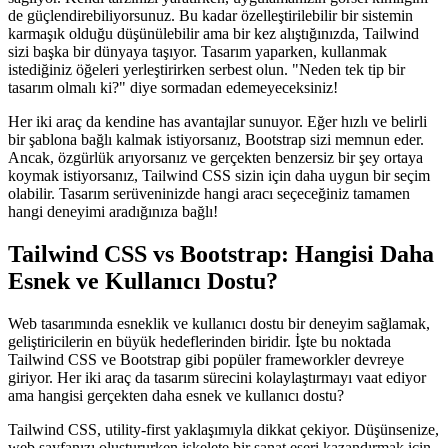
de güçlendirebiliyorsunuz. Bu kadar özelleştirilebilir bir sistemin
karmaşık olduğu düşünülebilir ama bir kez alıştığınızda, Tailwind
sizi başka bir dünyaya taşıyor. Tasarım yaparken, kullanmak
istediğiniz öğeleri yerleştirirken serbest olun. "Neden tek tip bir
tasarım olmalı ki?" diye sormadan edemeyeceksiniz!
Her iki araç da kendine has avantajlar sunuyor. Eğer hızlı ve belirli
bir şablona bağlı kalmak istiyorsanız, Bootstrap sizi memnun eder.
Ancak, özgürlük arıyorsanız ve gerçekten benzersiz bir şey ortaya
koymak istiyorsanız, Tailwind CSS sizin için daha uygun bir seçim
olabilir. Tasarım serüveninizde hangi aracı seçeceğiniz tamamen
hangi deneyimi aradığınıza bağlı!
Tailwind CSS vs Bootstrap: Hangisi Daha
Esnek ve Kullanıcı Dostu?
Web tasarımında esneklik ve kullanıcı dostu bir deneyim sağlamak,
geliştiricilerin en büyük hedeflerinden biridir. İşte bu noktada
Tailwind CSS ve Bootstrap gibi popüler frameworkler devreye
giriyor. Her iki araç da tasarım sürecini kolaylaştırmayı vaat ediyor
ama hangisi gerçekten daha esnek ve kullanıcı dostu?
Tailwind CSS, utility-first yaklaşımıyla dikkat çekiyor. Düşünsenize,
web sayfanızı oluştururken iskelete bir sanat eseri kazandırmak için