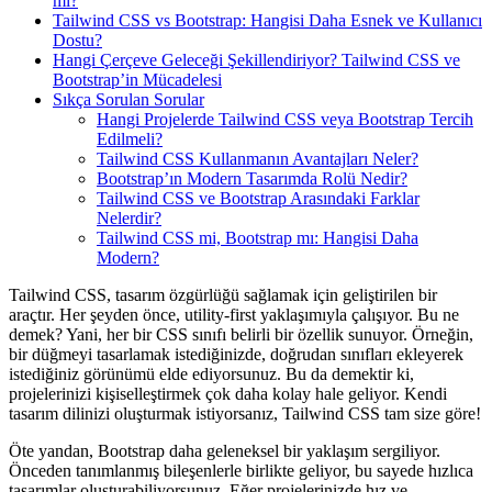
mı?
Tailwind CSS vs Bootstrap: Hangisi Daha Esnek ve Kullanıcı
Dostu?
Hangi Çerçeve Geleceği Şekillendiriyor? Tailwind CSS ve
Bootstrap’in Mücadelesi
Sıkça Sorulan Sorular
Hangi Projelerde Tailwind CSS veya Bootstrap Tercih
Edilmeli?
Tailwind CSS Kullanmanın Avantajları Neler?
Bootstrap’ın Modern Tasarımda Rolü Nedir?
Tailwind CSS ve Bootstrap Arasındaki Farklar
Nelerdir?
Tailwind CSS mi, Bootstrap mı: Hangisi Daha
Modern?
Tailwind CSS, tasarım özgürlüğü sağlamak için geliştirilen bir
araçtır. Her şeyden önce, utility-first yaklaşımıyla çalışıyor. Bu ne
demek? Yani, her bir CSS sınıfı belirli bir özellik sunuyor. Örneğin,
bir düğmeyi tasarlamak istediğinizde, doğrudan sınıfları ekleyerek
istediğiniz görünümü elde ediyorsunuz. Bu da demektir ki,
projelerinizi kişiselleştirmek çok daha kolay hale geliyor. Kendi
tasarım dilinizi oluşturmak istiyorsanız, Tailwind CSS tam size göre!
Öte yandan, Bootstrap daha geleneksel bir yaklaşım sergiliyor.
Önceden tanımlanmış bileşenlerle birlikte geliyor, bu sayede hızlıca
tasarımlar oluşturabiliyorsunuz. Eğer projelerinizde hız ve