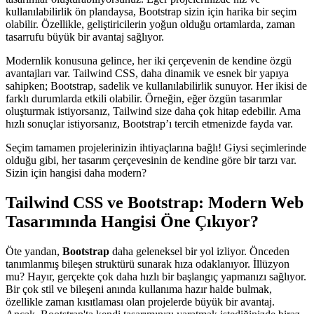
kullanılabilirlik ön plandaysa, Bootstrap sizin için harika bir seçim
olabilir. Özellikle, geliştiricilerin yoğun olduğu ortamlarda, zaman
tasarrufu büyük bir avantaj sağlıyor.
Modernlik konusuna gelince, her iki çerçevenin de kendine özgü
avantajları var. Tailwind CSS, daha dinamik ve esnek bir yapıya
sahipken; Bootstrap, sadelik ve kullanılabilirlik sunuyor. Her ikisi de
farklı durumlarda etkili olabilir. Örneğin, eğer özgün tasarımlar
oluşturmak istiyorsanız, Tailwind size daha çok hitap edebilir. Ama
hızlı sonuçlar istiyorsanız, Bootstrap’ı tercih etmenizde fayda var.
Seçim tamamen projelerinizin ihtiyaçlarına bağlı! Giysi seçimlerinde
olduğu gibi, her tasarım çerçevesinin de kendine göre bir tarzı var.
Sizin için hangisi daha modern?
Tailwind CSS ve Bootstrap: Modern Web
Tasarımında Hangisi Öne Çıkıyor?
Öte yandan,
Bootstrap
daha geleneksel bir yol izliyor. Önceden
tanımlanmış bileşen struktürü sunarak hıza odaklanıyor. İllüzyon
mu? Hayır, gerçekte çok daha hızlı bir başlangıç yapmanızı sağlıyor.
Bir çok stil ve bileşeni anında kullanıma hazır halde bulmak,
özellikle zaman kısıtlaması olan projelerde büyük bir avantaj.