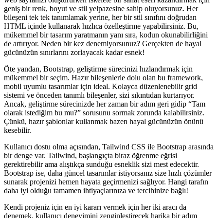
geniş bir renk, boyut ve stil yelpazesine sahip oluyorsunuz. Her
bileşeni tek tek tanımlamak yerine, her bir stil sınıfını doğrudan
HTML içinde kullanarak hızlıca özelleştirme yapabilirsiniz. Bu,
mükemmel bir tasarım yaratmanın yanı sıra, kodun okunabilirliğini
de artırıyor. Neden bir kez denemiyorsunuz? Gerçekten de hayal
gücünüzün sınırlarını zorlayacak kadar esnek!
Öte yandan, Bootstrap, geliştirme sürecinizi hızlandırmak için
mükemmel bir seçim. Hazır bileşenlerle dolu olan bu framework,
mobil uyumlu tasarımlar için ideal. Kolayca düzenlenebilir grid
sistemi ve önceden tanımlı bileşenler, sizi sıkıntıdan kurtarıyor.
Ancak, geliştirme sürecinizde her zaman bir adım geri gidip “Tam
olarak istediğim bu mu?” sorusunu sormak zorunda kalabilirsiniz.
Çünkü, hazır şablonlar kullanmak bazen hayal gücünüzün önünü
kesebilir.
Kullanıcı dostu olma açısından, Tailwind CSS ile Bootstrap arasında
bir denge var. Tailwind, başlangıçta biraz öğrenme eğrisi
gerektirebilir ama alıştıkça sunduğu esneklik sizi mest edecektir.
Bootstrap ise, daha güncel tasarımlar istiyorsanız size hızlı çözümler
sunarak projenizi hemen hayata geçirmenizi sağlıyor. Hangi tarafın
daha iyi olduğu tamamen ihtiyaçlarınıza ve tercihinize bağlı!
Kendi projeniz için en iyi kararı vermek için her iki aracı da
denemek, kullanıcı deneyimini zenginleştirecek harika bir adım