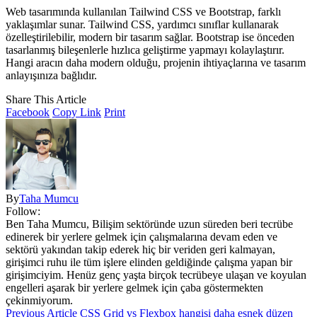
Web tasarımında kullanılan Tailwind CSS ve Bootstrap, farklı
yaklaşımlar sunar. Tailwind CSS, yardımcı sınıflar kullanarak
özelleştirilebilir, modern bir tasarım sağlar. Bootstrap ise önceden
tasarlanmış bileşenlerle hızlıca geliştirme yapmayı kolaylaştırır.
Hangi aracın daha modern olduğu, projenin ihtiyaçlarına ve tasarım
anlayışınıza bağlıdır.
Share This Article
Facebook
Copy Link
Print
By
Taha Mumcu
Follow:
Ben Taha Mumcu, Bilişim sektöründe uzun süreden beri tecrübe
edinerek bir yerlere gelmek için çalışmalarına devam eden ve
sektörü yakından takip ederek hiç bir veriden geri kalmayan,
girişimci ruhu ile tüm işlere elinden geldiğinde çalışma yapan bir
girişimciyim. Henüz genç yaşta birçok tecrübeye ulaşan ve koyulan
engelleri aşarak bir yerlere gelmek için çaba göstermekten
çekinmiyorum.
Previous Article
CSS Grid vs Flexbox hangisi daha esnek düzen