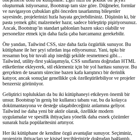
oluşturmak istiyorsanız, Bootstrap tam size göre. Düğmeler, formlar
ve navigasyon çubukları gibi önceden tasarlanmış bileşenler
sayesinde, projelerinizi hızla hayata geçirebilirsiniz. Düşünün ki, bir
pasta yemek gibi; malzemeler hazır, sadece birleştirip pişiriyorsunuz.
Ancak, Bootstrap’in standart şablonları bazen sıkıcı olabilir ve
personelize etmek için daha fazla çaba harcamanız gerekebilir.
Öte yandan, Tailwind CSS, size daha fazla özgürlük sunuyor. Bu
kütüphane ile her şeyi sıfırdan inşa ediyorsunuz. Yani, tıpkı bir
ressamın boş bir tuvali alıp istediği şekilde resmetmesi gibi…
Tailwind, utility-first yaklaşımıyla, CSS sınıflarını doğrudan HTML
etiketlerine ekleyerek, stil eklemeniz için bir yol haritası sunuyor. Bu
gerçekten de tasarım sürecine bazen kafa karıştırıcı bir derinlik
katıyor, ancak sonuçlar genellikle çok özelleştirilebiliyor ve projeler
benzersiz görünüyor.
Geliştirici toplulukları da bu iki kütüphaneyi etkileyen önemli bir
unsur. Bootstrap’in geniş bir kullanıcı tabanı var, bu da kolayca
dokümantasyona ve desteğe ulaşabileceğiniz anlamına geliyor.
Tailwind ise daha yeni bir aktör olarak, özellikle modern
uygulamalar ve spesifik ihtiyaçlara yönelik daha esnek çözümler
sunarak hızla popülaritesini artırıyor.
Her iki kütüphane de kendine özgü avantajlar sunuyor. Seçiminiz,
projenizin ihtiyaçları ve kişisel tercihlerinizle doğrudan bağlantılı.