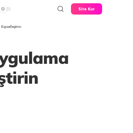
Site Kur
şiselleştirin
 Uygulama
ştirin