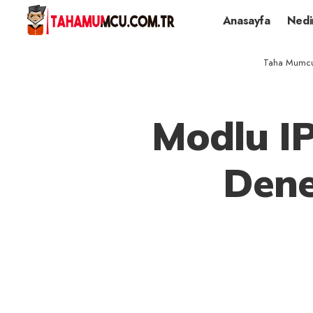
Anasayfa
Nedi
Taha Mumcu 
Modlu IP
Deney