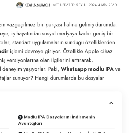
BY
TAHA MUMCU
LAST UPDATED: 5 EYLÜL 2024
4 MIN READ
ın vazgeçilmez bir parçası haline gelmiş durumda.
ceye, iş hayatından sosyal medyaya kadar geniş bir
ıcılar, standart uygulamaların sunduğu özelliklerden
ndir
işlemi devreye giriyor. Özellikle Apple cihaz
iş versiyonlarına olan ilgilerini artırarak,
il deneyim yaşıyorlar. Peki,
Whatsapp modlu IPA
ve
ntajlar sunuyor? Hangi durumlarda bu dosyalar
Modlu IPA Dosyalarını İndirmenin
Avantajları