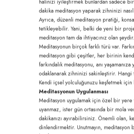
halinizi iyileştirmek bunlardan sadece b
dakika meditasyon yaparak zihninizi nasıl r
Ayrıca, düzenli meditasyon pratiği, konsan
tetikleyebilir. Yani, belki de yeni bir pr
meditasyon tam da ihtiyacınız olan şeydir
Meditasyonun birçok farklı türü var. Fark
meditasyon gibi çeşitler, her birinin ken
farkındalık meditasyonu, anı yaşamanıza 
odaklanarak zihninizi sakinleştirir. Hangi
Kendi içsel yolculuğunuzu keşfetmek içi
Meditasyonun Uygulanması
Meditasyon uygulamak için özel bir yere 
uyanmaz, ister gün ortasında bir mola ve
dakikanızı ayırabilirsiniz. Önemli olan, 
dinlendirmektir. Unutmayın, meditasyon b