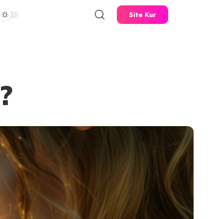
Site Kur
?