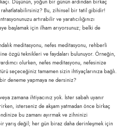
irkaçı. Düşünün, yoğun bir günün ardından birkaç
ahatlatabilirsiniz? Bu, zihinsel bir tatil gibidir!
trasyonunuzu artırabilir ve yaratıcılığınızı
ojeye başlamak için ilham arıyorsunuz; belki de
.
ındalık meditasyonu, nefes meditasyonu, rehberli
dine özgü teknikleri ve faydaları bulunuyor. Örneğin,
yardımcı olurken, nefes meditasyonu, nefesinize
 türü seçeceğiniz tamamen sizin ihtiyaçlarınıza bağlı.
n bir deneme yapmaya ne dersiniz?
veya zamana ihtiyacınız yok. İster sabah uyanır
rirken, isterseniz de akşam yatmadan önce birkaç
kendinize bu zamanı ayırmak ve zihninizi
ir yarış değil; her gün biraz daha derinleşmek için