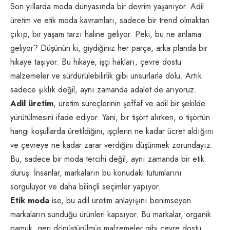
Son yıllarda moda dünyasında bir devrim yaşanıyor. Adil
üretim ve etik moda kavramları, sadece bir trend olmaktan
çıkıp, bir yaşam tarzı haline geliyor. Peki, bu ne anlama
geliyor? Düşünün ki, giydiğiniz her parça, arka planda bir
hikaye taşıyor. Bu hikaye, işçi hakları, çevre dostu
malzemeler ve sürdürülebilirlik gibi unsurlarla dolu. Artık
sadece şıklık değil, aynı zamanda adalet de arıyoruz.
Adil üretim
, üretim süreçlerinin şeffaf ve adil bir şekilde
yürütülmesini ifade ediyor. Yani, bir tişört alırken, o tişörtün
hangi koşullarda üretildiğini, işçilerin ne kadar ücret aldığını
ve çevreye ne kadar zarar verdiğini düşünmek zorundayız.
Bu, sadece bir moda tercihi değil, aynı zamanda bir etik
duruş. İnsanlar, markaların bu konudaki tutumlarını
sorguluyor ve daha bilinçli seçimler yapıyor.
Etik moda
ise, bu adil üretim anlayışını benimseyen
markaların sunduğu ürünleri kapsıyor. Bu markalar, organik
pamuk, geri dönüştürülmüş malzemeler gibi çevre dostu