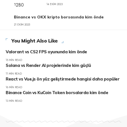
14 EKIM 2023
Binance vs OKX kripto borsasında kim önde
21 EKIM 2025
You Might Also Like
Valorant vs CS2 FPS oyununda kim önde
15 MIN READ
Solana vs Render AI projelerinde kim güçlü
11 MIN READ
React vs Vue.js ön yüz geliştirmede hangisi daha popüler
16 MIN READ
Binance Coin vs KuCoin Token borsalarda kim önde
13 MIN READ