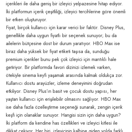
içerikleri ile daha geniş bir izleyici yelpazesine hitap ediyor.
İki platformun içerik çeşitliliği, izleyici tercihlerine göre önemli
bir etken oluşturuyor.
Fiyat, birçok kullanıcı için karar verici bir faktör. Disney Plus,
genellikle daha uygun fiyatlı bir seçenek sunuyor; bu da
ailelerin bütçesine dost bir durum yaratıyor. HBO Max ise
biraz daha yüksek bir fiyat etiketi taşısa da, sunduğu
premium içerikler bunu pek çok izleyici için mantıklı hale
getiriyor. Bir platformda favori dizinizi izlemek varken,
ötekiyle sinema keyfi yaşamak arasında kalmak oldukça zor.
Kullanıcı dostu arayüzler, izleme deneyimini doğrudan
etkiliyor. Disney Plus’ın basit ve çocuk dostu yapısı, her
yaştan kullanıcı için erişilebilir olmasını sağlıyor. HBO Max
ise daha fazla özelleştirme seçeneği sunarak, zengin içerik
keşfi için olanaklar sunuyor. Hangisi sizin için daha uygun?
İki platform da kendine has özellikleri ve izleyici kitlesi ile
dikkat çekiyor. Her biri, izleyicinin kalbine giden yolda farklı