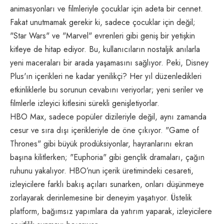
animasyonları ve filmleriyle çocuklar için adeta bir cennet.
Fakat unutmamak gerekir ki, sadece çocuklar için değil;
"Star Wars" ve "Marvel" evrenleri gibi geniş bir yetişkin
kitleye de hitap ediyor. Bu, kullanıcıların nostaljik anılarla
yeni maceraları bir arada yaşamasını sağlıyor. Peki, Disney
Plus'ın içerikleri ne kadar yenilikçi? Her yıl düzenledikleri
etkinliklerle bu sorunun cevabını veriyorlar; yeni seriler ve
filmlerle izleyici kitlesini sürekli genişletiyorlar.
HBO Max, sadece popüler dizileriyle değil, aynı zamanda
cesur ve sıra dışı içerikleriyle de öne çıkıyor. "Game of
Thrones" gibi büyük prodüksiyonlar, hayranlarını ekran
başına kilitlerken; "Euphoria" gibi gençlik dramaları, çağın
ruhunu yakalıyor. HBO’nun içerik üretimindeki cesareti,
izleyicilere farklı bakış açıları sunarken, onları düşünmeye
zorlayarak derinlemesine bir deneyim yaşatıyor. Üstelik
platform, bağımsız yapımlara da yatırım yaparak, izleyicilere