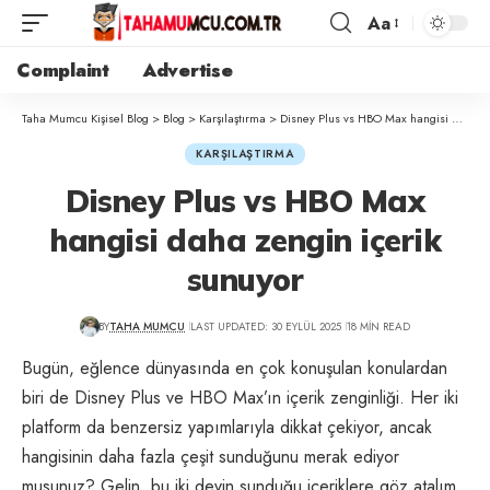
Aa
Complaint
Advertise
Taha Mumcu Kişisel Blog
>
Blog
>
Karşılaştırma
>
Disney Plus vs HBO Max hangisi daha zengin içerik sunuyor
KARŞILAŞTIRMA
Disney Plus vs HBO Max
hangisi daha zengin içerik
sunuyor
BY
TAHA MUMCU
LAST UPDATED: 30 EYLÜL 2025
18 MIN READ
Bugün, eğlence dünyasında en çok konuşulan konulardan
biri de Disney Plus ve HBO Max’ın içerik zenginliği. Her iki
platform da benzersiz yapımlarıyla dikkat çekiyor, ancak
hangisinin daha fazla çeşit sunduğunu merak ediyor
musunuz? Gelin, bu iki devin sunduğu içeriklere göz atalım.