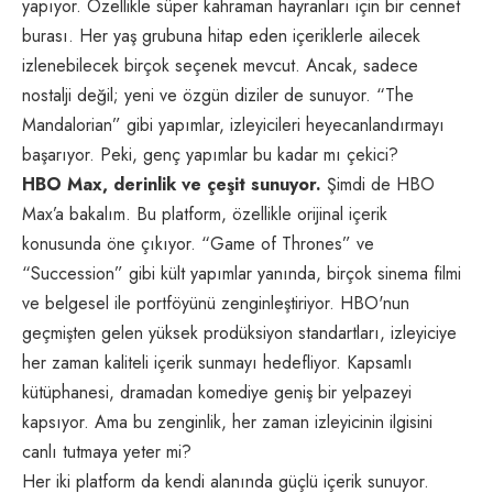
yapıyor. Özellikle süper kahraman hayranları için bir cennet
burası. Her yaş grubuna hitap eden içeriklerle ailecek
izlenebilecek birçok seçenek mevcut. Ancak, sadece
nostalji değil; yeni ve özgün diziler de sunuyor. “The
Mandalorian” gibi yapımlar, izleyicileri heyecanlandırmayı
başarıyor. Peki, genç yapımlar bu kadar mı çekici?
HBO Max, derinlik ve çeşit sunuyor.
Şimdi de HBO
Max’a bakalım. Bu platform, özellikle orijinal içerik
konusunda öne çıkıyor. “Game of Thrones” ve
“Succession” gibi kült yapımlar yanında, birçok sinema filmi
ve belgesel ile portföyünü zenginleştiriyor. HBO'nun
geçmişten gelen yüksek prodüksiyon standartları, izleyiciye
her zaman kaliteli içerik sunmayı hedefliyor. Kapsamlı
kütüphanesi, dramadan komediye geniş bir yelpazeyi
kapsıyor. Ama bu zenginlik, her zaman izleyicinin ilgisini
canlı tutmaya yeter mi?
Her iki platform da kendi alanında güçlü içerik sunuyor.