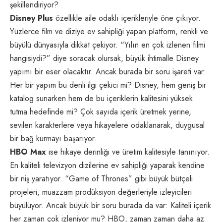
şekillendiriyor?
Disney Plus
özellikle aile odaklı içerikleriyle öne çıkıyor.
Yüzlerce film ve diziye ev sahipliği yapan platform, renkli ve
büyülü dünyasıyla dikkat çekiyor. “Yılın en çok izlenen filmi
hangisiydi?” diye soracak olursak, büyük ihtimalle Disney
yapımı bir eser olacaktır. Ancak burada bir soru işareti var:
Her bir yapım bu denli ilgi çekici mi? Disney, hem geniş bir
katalog sunarken hem de bu içeriklerin kalitesini yüksek
tutma hedefinde mi? Çok sayıda içerik üretmek yerine,
sevilen karakterlere veya hikayelere odaklanarak, duygusal
bir bağ kurmayı başarıyor.
HBO Max
ise hikaye derinliği ve üretim kalitesiyle tanınıyor.
En kaliteli televizyon dizilerine ev sahipliği yaparak kendine
bir niş yaratıyor. “Game of Thrones” gibi büyük bütçeli
projeleri, muazzam prodüksiyon değerleriyle izleyicileri
büyülüyor. Ancak büyük bir soru burada da var: Kaliteli içerik
her zaman çok izleniyor mu? HBO, zaman zaman daha az