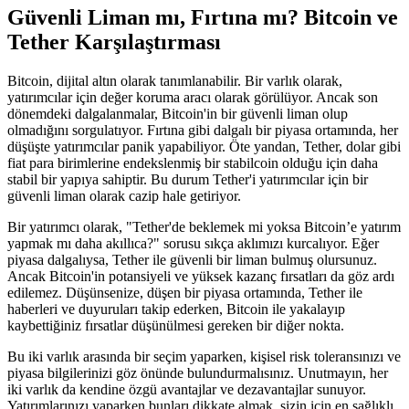
Güvenli Liman mı, Fırtına mı? Bitcoin ve
Tether Karşılaştırması
Bitcoin, dijital altın olarak tanımlanabilir. Bir varlık olarak,
yatırımcılar için değer koruma aracı olarak görülüyor. Ancak son
dönemdeki dalgalanmalar, Bitcoin'in bir güvenli liman olup
olmadığını sorgulatıyor. Fırtına gibi dalgalı bir piyasa ortamında, her
düşüşte yatırımcılar panik yapabiliyor. Öte yandan, Tether, dolar gibi
fiat para birimlerine endekslenmiş bir stabilcoin olduğu için daha
stabil bir yapıya sahiptir. Bu durum Tether'i yatırımcılar için bir
güvenli liman olarak cazip hale getiriyor.
Bir yatırımcı olarak, "Tether'de beklemek mi yoksa Bitcoin’e yatırım
yapmak mı daha akıllıca?" sorusu sıkça aklımızı kurcalıyor. Eğer
piyasa dalgalıysa, Tether ile güvenli bir liman bulmuş olursunuz.
Ancak Bitcoin'in potansiyeli ve yüksek kazanç fırsatları da göz ardı
edilemez. Düşünsenize, düşen bir piyasa ortamında, Tether ile
haberleri ve duyuruları takip ederken, Bitcoin ile yakalayıp
kaybettiğiniz fırsatlar düşünülmesi gereken bir diğer nokta.
Bu iki varlık arasında bir seçim yaparken, kişisel risk toleransınızı ve
piyasa bilgilerinizi göz önünde bulundurmalısınız. Unutmayın, her
iki varlık da kendine özgü avantajlar ve dezavantajlar sunuyor.
Yatırımlarınızı yaparken bunları dikkate almak, sizin için en sağlıklı