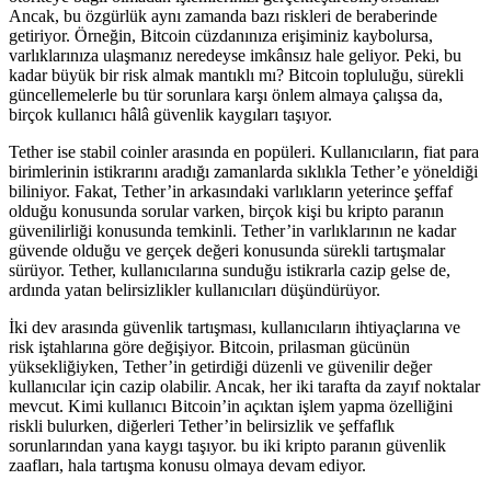
Ancak, bu özgürlük aynı zamanda bazı riskleri de beraberinde
getiriyor. Örneğin, Bitcoin cüzdanınıza erişiminiz kaybolursa,
varlıklarınıza ulaşmanız neredeyse imkânsız hale geliyor. Peki, bu
kadar büyük bir risk almak mantıklı mı? Bitcoin topluluğu, sürekli
güncellemelerle bu tür sorunlara karşı önlem almaya çalışsa da,
birçok kullanıcı hâlâ güvenlik kaygıları taşıyor.
Tether ise stabil coinler arasında en popüleri. Kullanıcıların, fiat para
birimlerinin istikrarını aradığı zamanlarda sıklıkla Tether’e yöneldiği
biliniyor. Fakat, Tether’in arkasındaki varlıkların yeterince şeffaf
olduğu konusunda sorular varken, birçok kişi bu kripto paranın
güvenilirliği konusunda temkinli. Tether’in varlıklarının ne kadar
güvende olduğu ve gerçek değeri konusunda sürekli tartışmalar
sürüyor. Tether, kullanıcılarına sunduğu istikrarla cazip gelse de,
ardında yatan belirsizlikler kullanıcıları düşündürüyor.
İki dev arasında güvenlik tartışması, kullanıcıların ihtiyaçlarına ve
risk iştahlarına göre değişiyor. Bitcoin, prilasman gücünün
yüksekliğiyken, Tether’in getirdiği düzenli ve güvenilir değer
kullanıcılar için cazip olabilir. Ancak, her iki tarafta da zayıf noktalar
mevcut. Kimi kullanıcı Bitcoin’in açıktan işlem yapma özelliğini
riskli bulurken, diğerleri Tether’in belirsizlik ve şeffaflık
sorunlarından yana kaygı taşıyor. bu iki kripto paranın güvenlik
zaafları, hala tartışma konusu olmaya devam ediyor.