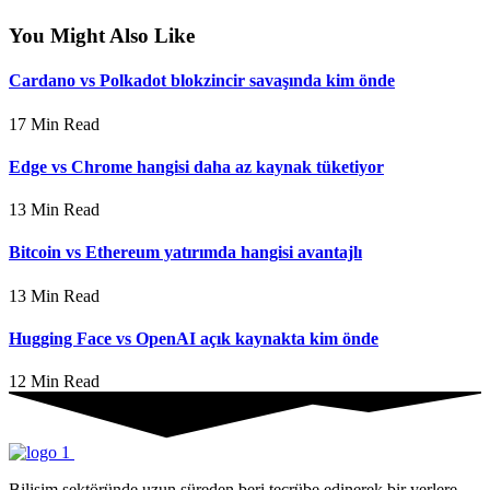
You Might Also Like
Cardano vs Polkadot blokzincir savaşında kim önde
17 Min Read
Edge vs Chrome hangisi daha az kaynak tüketiyor
13 Min Read
Bitcoin vs Ethereum yatırımda hangisi avantajlı
13 Min Read
Hugging Face vs OpenAI açık kaynakta kim önde
12 Min Read
Bilişim sektöründe uzun süreden beri tecrübe edinerek bir yerlere