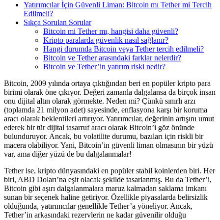
Yatırımcılar İçin Güvenli Liman: Bitcoin mı Tether mi Tercih
Edilmeli?
Sıkça Sorulan Sorular
Bitcoin mi Tether mı, hangisi daha güvenli?
Kripto paralarda güvenlik nasıl sağlanır?
Hangi durumda Bitcoin veya Tether tercih edilmeli?
Bitcoin ve Tether arasındaki farklar nelerdir?
Bitcoin ve Tether’in yatırım riski nedir?
Bitcoin, 2009 yılında ortaya çıktığından beri en popüler kripto para
birimi olarak öne çıkıyor. Değeri zamanla dalgalansa da birçok insan
onu dijital altın olarak görmekte. Neden mi? Çünkü sınırlı arzı
(toplamda 21 milyon adet) sayesinde, enflasyona karşı bir koruma
aracı olarak beklentileri artırıyor. Yatırımcılar, değerinin artışını umut
ederek bir tür dijital tasarruf aracı olarak Bitcoin’i göz önünde
bulunduruyor. Ancak, bu volatilite durumu, bazıları için riskli bir
macera olabiliyor. Yani, Bitcoin’in güvenli liman olmasının bir yüzü
var, ama diğer yüzü de bu dalgalanmalar!
Tether ise, kripto dünyasındaki en popüler stabil koinlerden biri. Her
biri, ABD Doları’na eşit olacak şekilde tasarlanmış. Bu da Tether’i,
Bitcoin gibi aşırı dalgalanmalara maruz kalmadan saklama imkanı
sunan bir seçenek haline getiriyor. Özellikle piyasalarda belirsizlik
olduğunda, yatırımcılar genellikle Tether’a yöneliyor. Ancak,
Tether’in arkasındaki rezervlerin ne kadar güvenilir olduğu