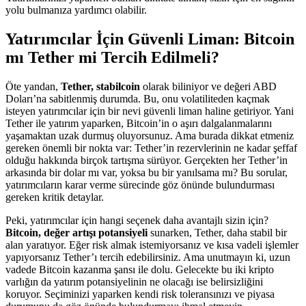
yolu bulmanıza yardımcı olabilir.
Yatırımcılar İçin Güvenli Liman: Bitcoin
mı Tether mi Tercih Edilmeli?
Öte yandan,
Tether, stabilcoin
olarak biliniyor ve değeri ABD
Doları’na sabitlenmiş durumda. Bu, onu volatiliteden kaçmak
isteyen yatırımcılar için bir nevi güvenli liman haline getiriyor. Yani
Tether ile yatırım yaparken, Bitcoin’in o aşırı dalgalanmalarını
yaşamaktan uzak durmuş oluyorsunuz. Ama burada dikkat etmeniz
gereken önemli bir nokta var: Tether’in rezervlerinin ne kadar şeffaf
olduğu hakkında birçok tartışma sürüyor. Gerçekten her Tether’in
arkasında bir dolar mı var, yoksa bu bir yanılsama mı? Bu sorular,
yatırımcıların karar verme sürecinde göz önünde bulundurması
gereken kritik detaylar.
Peki, yatırımcılar için hangi seçenek daha avantajlı sizin için?
Bitcoin, değer artışı potansiyeli
sunarken, Tether, daha stabil bir
alan yaratıyor. Eğer risk almak istemiyorsanız ve kısa vadeli işlemler
yapıyorsanız Tether’ı tercih edebilirsiniz. Ama unutmayın ki, uzun
vadede Bitcoin kazanma şansı ile dolu. Gelecekte bu iki kripto
varlığın da yatırım potansiyelinin ne olacağı ise belirsizliğini
koruyor. Seçiminizi yaparken kendi risk toleransınızı ve piyasa