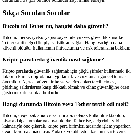
durumunu da göz önünde bulundurmayı ihmal etmeyin.
Sıkça Sorulan Sorular
Bitcoin mi Tether mı, hangisi daha güvenli?
Bitcoin, merkeziyetsiz yapısı sayesinde yüksek güvenlik sunarken,
Tether sabit değeri ile piyasa istikrarı sağlar. Hangi varlığın daha
güvenli olduğu, kullanıcının ihtiyaçlarına ve risk toleransına bağlıdır.
Kripto paralarda güvenlik nasıl sağlanır?
Kripto paralarda güvenlik sağlamak için güçlü şifreler kullanmak, iki
faktörlü kimlik doğrulama uygulamak ve cüzdanları güncel tutmak
önemlidir. Ayrıca, güvenilir borsa ve cüzdanları tercih etmek,
phishing saldırılarına karşı dikkatli olmak ve cihaz güvenliğine özen
göstermek de kritik adımlardır.
Hangi durumda Bitcoin veya Tether tercih edilmeli?
Bitcoin, değer saklama ve yatırım aracı olarak kullanılmakta olup,
piyasa dalgalanmalarına dayanıklıdır. Tether ise, değerinin sabit
kalmasıyla öne çıkarak, kripto para birimleri arasında işlem yaparken
değer koruma amacı taşır. Yüksek volatiliteden kaçınmak isteyenler