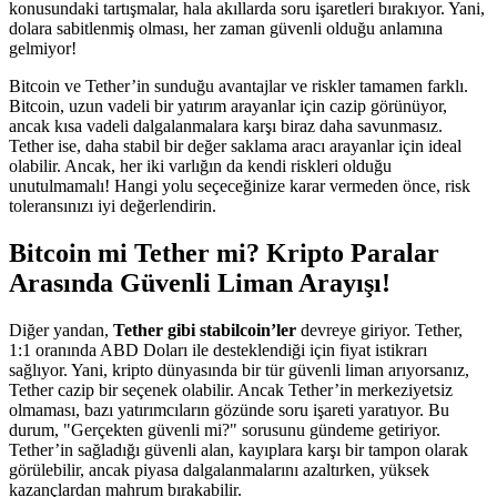
konusundaki tartışmalar, hala akıllarda soru işaretleri bırakıyor. Yani,
dolara sabitlenmiş olması, her zaman güvenli olduğu anlamına
gelmiyor!
Bitcoin ve Tether’in sunduğu avantajlar ve riskler tamamen farklı.
Bitcoin, uzun vadeli bir yatırım arayanlar için cazip görünüyor,
ancak kısa vadeli dalgalanmalara karşı biraz daha savunmasız.
Tether ise, daha stabil bir değer saklama aracı arayanlar için ideal
olabilir. Ancak, her iki varlığın da kendi riskleri olduğu
unutulmamalı! Hangi yolu seçeceğinize karar vermeden önce, risk
toleransınızı iyi değerlendirin.
Bitcoin mi Tether mi? Kripto Paralar
Arasında Güvenli Liman Arayışı!
Diğer yandan,
Tether gibi stabilcoin’ler
devreye giriyor. Tether,
1:1 oranında ABD Doları ile desteklendiği için fiyat istikrarı
sağlıyor. Yani, kripto dünyasında bir tür güvenli liman arıyorsanız,
Tether cazip bir seçenek olabilir. Ancak Tether’in merkeziyetsiz
olmaması, bazı yatırımcıların gözünde soru işareti yaratıyor. Bu
durum, "Gerçekten güvenli mi?" sorusunu gündeme getiriyor.
Tether’in sağladığı güvenli alan, kayıplara karşı bir tampon olarak
görülebilir, ancak piyasa dalgalanmalarını azaltırken, yüksek
kazançlardan mahrum bırakabilir.