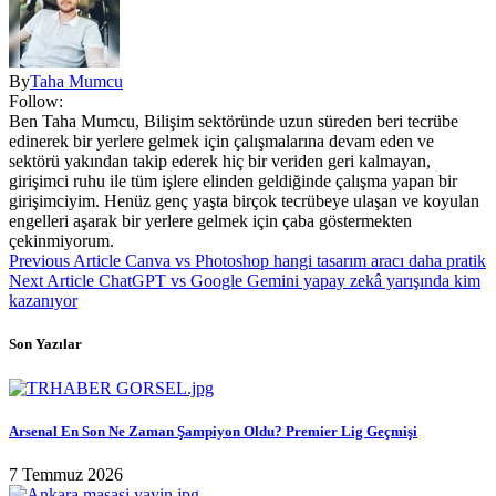
By
Taha Mumcu
Follow:
Ben Taha Mumcu, Bilişim sektöründe uzun süreden beri tecrübe
edinerek bir yerlere gelmek için çalışmalarına devam eden ve
sektörü yakından takip ederek hiç bir veriden geri kalmayan,
girişimci ruhu ile tüm işlere elinden geldiğinde çalışma yapan bir
girişimciyim. Henüz genç yaşta birçok tecrübeye ulaşan ve koyulan
engelleri aşarak bir yerlere gelmek için çaba göstermekten
çekinmiyorum.
Previous Article
Canva vs Photoshop hangi tasarım aracı daha pratik
Next Article
ChatGPT vs Google Gemini yapay zekâ yarışında kim
kazanıyor
Son Yazılar
Arsenal En Son Ne Zaman Şampiyon Oldu? Premier Lig Geçmişi
7 Temmuz 2026