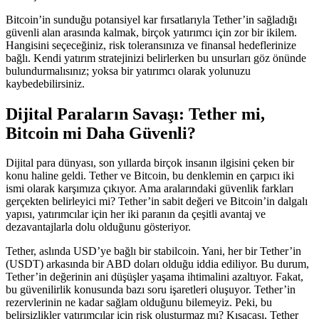
Bitcoin’in sunduğu potansiyel kar fırsatlarıyla Tether’in sağladığı
güvenli alan arasında kalmak, birçok yatırımcı için zor bir ikilem.
Hangisini seçeceğiniz, risk toleransınıza ve finansal hedeflerinize
bağlı. Kendi yatırım stratejinizi belirlerken bu unsurları göz önünde
bulundurmalısınız; yoksa bir yatırımcı olarak yolunuzu
kaybedebilirsiniz.
Dijital Paraların Savaşı: Tether mi,
Bitcoin mi Daha Güvenli?
Dijital para dünyası, son yıllarda birçok insanın ilgisini çeken bir
konu haline geldi. Tether ve Bitcoin, bu denklemin en çarpıcı iki
ismi olarak karşımıza çıkıyor. Ama aralarındaki güvenlik farkları
gerçekten belirleyici mi? Tether’in sabit değeri ve Bitcoin’in dalgalı
yapısı, yatırımcılar için her iki paranın da çeşitli avantaj ve
dezavantajlarla dolu olduğunu gösteriyor.
Tether, aslında USD’ye bağlı bir stabilcoin. Yani, her bir Tether’in
(USDT) arkasında bir ABD doları olduğu iddia ediliyor. Bu durum,
Tether’in değerinin ani düşüşler yaşama ihtimalini azaltıyor. Fakat,
bu güvenilirlik konusunda bazı soru işaretleri oluşuyor. Tether’in
rezervlerinin ne kadar sağlam olduğunu bilemeyiz. Peki, bu
belirsizlikler yatırımcılar için risk oluşturmaz mı? Kısacası, Tether