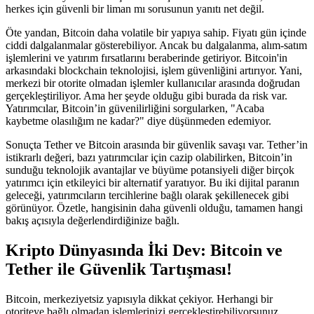
herkes için güvenli bir liman mı sorusunun yanıtı net değil.
Öte yandan, Bitcoin daha volatile bir yapıya sahip. Fiyatı gün içinde
ciddi dalgalanmalar gösterebiliyor. Ancak bu dalgalanma, alım-satım
işlemlerini ve yatırım fırsatlarını beraberinde getiriyor. Bitcoin'in
arkasındaki blockchain teknolojisi, işlem güvenliğini artırıyor. Yani,
merkezi bir otorite olmadan işlemler kullanıcılar arasında doğrudan
gerçekleştiriliyor. Ama her şeyde olduğu gibi burada da risk var.
Yatırımcılar, Bitcoin’in güvenilirliğini sorgularken, "Acaba
kaybetme olasılığım ne kadar?" diye düşünmeden edemiyor.
Sonuçta Tether ve Bitcoin arasında bir güvenlik savaşı var. Tether’in
istikrarlı değeri, bazı yatırımcılar için cazip olabilirken, Bitcoin’in
sunduğu teknolojik avantajlar ve büyüme potansiyeli diğer birçok
yatırımcı için etkileyici bir alternatif yaratıyor. Bu iki dijital paranın
geleceği, yatırımcıların tercihlerine bağlı olarak şekillenecek gibi
görünüyor. Özetle, hangisinin daha güvenli olduğu, tamamen hangi
bakış açısıyla değerlendirdiğinize bağlı.
Kripto Dünyasında İki Dev: Bitcoin ve
Tether ile Güvenlik Tartışması!
Bitcoin, merkeziyetsiz yapısıyla dikkat çekiyor. Herhangi bir
otoriteye bağlı olmadan işlemlerinizi gerçekleştirebiliyorsunuz.