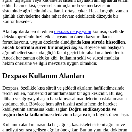
ağrısı, diş ağrısı veya kas-iskelet sistemi kaynaklı ani ağrılarda tercih
edilir. İlacın etkisi, çevresel sinir uçlarında ve merkezi sinir
sisteminde ağrı iletimini azaltarak ortaya çıkar. Hastalar çoğu zaman
günlük aktivitelerine daha rahat devam edebilecek düzeyde bir
konfor hisseder.
Akut ağrılarda tercih edilen
dexpass ne işe yarar
konusu, özellikle
deksketoprofenin hızlı etkisi açısından önem kazanır. İlacın
formülasyonu, uygun dozlarda alındığında
kısa sürede hissedilen,
ancak kontrollü süren bir analjezi
sağlar. Böylece ani başlayan
ağrı nöbetleri sırasında güçlü fakat geçici bir rahatlama hedeflenir.
Ancak her zaman olduğu gibi, kullanım şekli ve süresi mutlaka
hekim önerisine ve ilgili mevzuata uygun olmalıdır.
Dexpass Kullanım Alanları
Dexpass, özellikle kısa süreli ve şiddetli ağrıların hafifletilmesinde
tercih edilen, nonsteroid antiinflamatuar bir ağrı kesicidir. Bu ilaç,
iltihap ve ağrıya yol açan bazı kimyasal maddelerin baskılanmasına
yardımcı olur. Böylece hem ağrı hissini azaltır hem de hareket
kabiliyetinin artmasına katkı sağlar.
Doğru endikasyonda ve
uygun dozda kullanılması
tedavinin başarısı için büyük önem taşır.
Kullanım alanları arasında baş ağrısı, kas-iskelet sistemi ağrıları ve
ameliyat sonrası gelişen ağrılar öne çıkar. Bunun yanında, doktorun