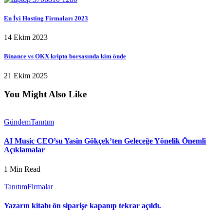
En İyi Hosting Firmaları 2023
14 Ekim 2023
Binance vs OKX kripto borsasında kim önde
21 Ekim 2025
You Might Also Like
Gündem
Tanıtım
AI Music CEO’su Yasin Gökçek’ten Geleceğe Yönelik Önemli
Açıklamalar
1 Min Read
Tanıtım
Firmalar
Yazarın kitabı ön siparişe kapanıp tekrar açıldı.