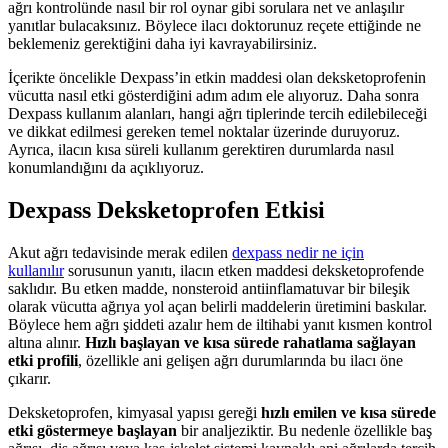
ağrı kontrolünde nasıl bir rol oynar gibi sorulara net ve anlaşılır
yanıtlar bulacaksınız. Böylece ilacı doktorunuz reçete ettiğinde ne
beklemeniz gerektiğini daha iyi kavrayabilirsiniz.
İçerikte öncelikle Dexpass’in etkin maddesi olan deksketoprofenin
vücutta nasıl etki gösterdiğini adım adım ele alıyoruz. Daha sonra
Dexpass kullanım alanları, hangi ağrı tiplerinde tercih edilebileceği
ve dikkat edilmesi gereken temel noktalar üzerinde duruyoruz.
Ayrıca, ilacın kısa süreli kullanım gerektiren durumlarda nasıl
konumlandığını da açıklıyoruz.
Dexpass Deksketoprofen Etkisi
Akut ağrı tedavisinde merak edilen
dexpass nedir ne için
kullanılır
sorusunun yanıtı, ilacın etken maddesi deksketoprofende
saklıdır. Bu etken madde, nonsteroid antiinflamatuvar bir bileşik
olarak vücutta ağrıya yol açan belirli maddelerin üretimini baskılar.
Böylece hem ağrı şiddeti azalır hem de iltihabi yanıt kısmen kontrol
altına alınır.
Hızlı başlayan ve kısa sürede rahatlama sağlayan
etki profili
, özellikle ani gelişen ağrı durumlarında bu ilacı öne
çıkarır.
Deks­ketoprofen, kimyasal yapısı gereği
hızlı emilen ve kısa sürede
etki göstermeye başlayan
bir analjeziktir. Bu nedenle özellikle baş