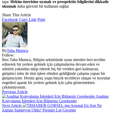
taşır.
Hekim önerisine uymak ve prospektüs bilgilerini dikkatle
okumak
daha güvenli bir kullanım sağlar.
Share This Article
Facebook
Copy Link
Print
By
Taha Mumcu
Follow:
Ben Taha Mumcu, Bilişim sektöründe uzun süreden beri tecrübe
edinerek bir yerlere gelmek için çalışmalarına devam eden ve
sektörü yakından takip ederek hiç bir veriden geri kalmayan,
girişimci ruhu ile tüm işlere elinden geldiğinde çalışma yapan bir
girişimciyim. Henüz genç yaşta birçok tecrübeye ulaşan ve koyulan
engelleri aşarak bir yerlere gelmek için çaba göstermekten
çekinmiyorum.
Previous Article
Anahtar
Kopyalama İşlemleri İçin Bilmeniz Gerekenler
Next Article
Arsenal En Son Ne
Zaman Şampiyon Oldu? Premier Lig Geçmişi