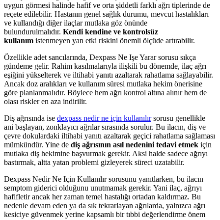
uygun görmesi halinde hafif ve orta şiddetli farklı ağrı tiplerinde de
reçete edilebilir. Hastanın genel sağlık durumu, mevcut hastalıkları
ve kullandığı diğer ilaçlar mutlaka göz önünde
bulundurulmalıdır.
Kendi kendine ve kontrolsüz
kullanım
istenmeyen yan etki riskini önemli ölçüde artırabilir.
Özellikle adet sancılarında, Dexpass Ne Işe Yarar sorusu sıkça
gündeme gelir. Rahim kasılmalarıyla ilişkili bu dönemde, ilaç ağrı
eşiğini yükselterek ve iltihabi yanıtı azaltarak rahatlama sağlayabilir.
Ancak doz aralıkları ve kullanım süresi mutlaka hekim önerisine
göre planlanmalıdır. Böylece hem ağrı kontrol altına alınır hem de
olası riskler en aza indirilir.
Diş ağrısında ise
dexpass nedir ne için kullanılır
sorusu genellikle
ani başlayan, zonklayıcı ağrılar sırasında sorulur. Bu ilacın, diş ve
çevre dokulardaki iltihabi yanıtı azaltarak geçici rahatlama sağlaması
mümkündür. Yine de
diş ağrısının asıl nedenini tedavi etmek
için
mutlaka diş hekimine başvurmak gerekir. Aksi halde sadece ağrıyı
bastırmak, altta yatan problemi gizleyerek süreci uzatabilir.
Dexpass Nedir Ne Için Kullanılır sorusunu yanıtlarken, bu ilacın
semptom giderici olduğunu unutmamak gerekir. Yani ilaç, ağrıyı
hafifletir ancak her zaman temel hastalığı ortadan kaldırmaz. Bu
nedenle devam eden ya da sık tekrarlayan ağrılarda, yalnızca ağrı
kesiciye güvenmek yerine kapsamlı bir tıbbi değerlendirme önem