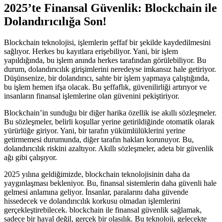
2025’te Finansal Güvenlik: Blockchain ile
Dolandırıcılığa Son!
Blockchain teknolojisi, işlemlerin şeffaf bir şekilde kaydedilmesini
sağlıyor. Herkes bu kayıtlara erişebiliyor. Yani, bir işlem
yapıldığında, bu işlem anında herkes tarafından görülebiliyor. Bu
durum, dolandırıcılık girişimlerini neredeyse imkansız hale getiriyor.
Düşünsenize, bir dolandırıcı, sahte bir işlem yapmaya çalıştığında,
bu işlem hemen ifşa olacak. Bu şeffaflık, güvenilirliği artırıyor ve
insanların finansal işlemlerine olan güvenini pekiştiriyor.
Blockchain’in sunduğu bir diğer harika özellik ise akıllı sözleşmeler.
Bu sözleşmeler, belirli koşullar yerine getirildiğinde otomatik olarak
yürürlüğe giriyor. Yani, bir tarafın yükümlülüklerini yerine
getirmemesi durumunda, diğer tarafın hakları korunuyor. Bu,
dolandırıcılık riskini azaltıyor. Akıllı sözleşmeler, adeta bir güvenlik
ağı gibi çalışıyor.
2025 yılına geldiğimizde, blockchain teknolojisinin daha da
yaygınlaşması bekleniyor. Bu, finansal sistemlerin daha güvenli hale
gelmesi anlamına geliyor. İnsanlar, paralarını daha güvende
hissedecek ve dolandırıcılık korkusu olmadan işlemlerini
gerçekleştirebilecek. blockchain ile finansal güvenlik sağlamak,
sadece bir hayal değil, gerçek bir olasılık. Bu teknoloji, gelecekte