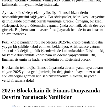
süreçler geçirmek zorunda kalmayacak. Anlık ve güvenli işlemler,
kullanıcıların hayatını kolaylaştıracak.
Ayrıca, akıllı sözleşmelerin yükselişi, finansal hizmetlerin
otomatikleşmesini sağlayacak. Bu sözleşmeler, belirli koşullar yerine
getirildiğinde otomatik olarak yürürlüğe girecek. Örneğin, bir kredi
sözleşmesi, borçlu ödemesini yapmadığında otomatik olarak devreye
girecek. Bu, hem zaman tasarrufu sağlayacak hem de insan hatasını
en aza indirecek.
Peki, kripto paraların rolü ne olacak? 2025’te, kripto paraların daha
yaygın bir şekilde kabul edilmesi bekleniyor. Artık sadece yatırım
aracı olarak değil, günlük işlemlerde de kullanılacaklar. Düşünün ki,
bir kahve dükkanında kripto para ile ödeme yapıyorsunuz. Bu,
finansal sistemin ne kadar evrildiğinin bir göstergesi olacak.
Blockchain teknolojisi finans dünyasında devrim yaratmaya devam
ediyor. 2025 yılına geldiğimizde, bu değişimlerin hayatımızı nasıl
etkileyeceğini görmek için sabırsızlanıyoruz. Gelecek, heyecan
verici fırsatlarla dolu!
2025: Blockchain ile Finans Dünyasında
Devrim Yaratacak Yenilikler