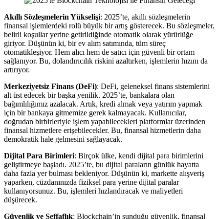
Akıllı Sözleşmelerin Yükselişi
: 2025’te, akıllı sözleşmelerin
finansal işlemlerdeki rolü büyük bir artış gösterecek. Bu sözleşmeler,
belirli koşullar yerine getirildiğinde otomatik olarak yürürlüğe
giriyor. Düşünün ki, bir ev alım satımında, tüm süreç
otomatikleşiyor. Hem alıcı hem de satıcı için güvenli bir ortam
sağlanıyor. Bu, dolandırıcılık riskini azaltırken, işlemlerin hızını da
artırıyor.
Merkeziyetsiz Finans (DeFi)
: DeFi, geleneksel finans sistemlerini
alt üst edecek bir başka yenilik. 2025’te, bankalara olan
bağımlılığımız azalacak. Artık, kredi almak veya yatırım yapmak
için bir bankaya gitmemize gerek kalmayacak. Kullanıcılar,
doğrudan birbirleriyle işlem yapabilecekleri platformlar üzerinden
finansal hizmetlere erişebilecekler. Bu, finansal hizmetlerin daha
demokratik hale gelmesini sağlayacak.
Dijital Para Birimleri
: Birçok ülke, kendi dijital para birimlerini
geliştirmeye başladı. 2025’te, bu dijital paraların günlük hayatta
daha fazla yer bulması bekleniyor. Düşünün ki, markette alışveriş
yaparken, cüzdanınızda fiziksel para yerine dijital paralar
kullanıyorsunuz. Bu, işlemleri hızlandıracak ve maliyetleri
düşürecek.
Güvenlik ve Şeffaflık
: Blockchain’in sunduğu güvenlik, finansal