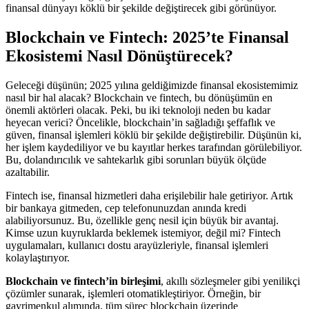
finansal dünyayı köklü bir şekilde değiştirecek gibi görünüyor.
Blockchain ve Fintech: 2025’te Finansal
Ekosistemi Nasıl Dönüştürecek?
Geleceği düşünün; 2025 yılına geldiğimizde finansal ekosistemimiz
nasıl bir hal alacak? Blockchain ve fintech, bu dönüşümün en
önemli aktörleri olacak. Peki, bu iki teknoloji neden bu kadar
heyecan verici? Öncelikle, blockchain’in sağladığı şeffaflık ve
güven, finansal işlemleri köklü bir şekilde değiştirebilir. Düşünün ki,
her işlem kaydediliyor ve bu kayıtlar herkes tarafından görülebiliyor.
Bu, dolandırıcılık ve sahtekarlık gibi sorunları büyük ölçüde
azaltabilir.
Fintech ise, finansal hizmetleri daha erişilebilir hale getiriyor. Artık
bir bankaya gitmeden, cep telefonunuzdan anında kredi
alabiliyorsunuz. Bu, özellikle genç nesil için büyük bir avantaj.
Kimse uzun kuyruklarda beklemek istemiyor, değil mi? Fintech
uygulamaları, kullanıcı dostu arayüzleriyle, finansal işlemleri
kolaylaştırıyor.
Blockchain ve fintech’in birleşimi
, akıllı sözleşmeler gibi yenilikçi
çözümler sunarak, işlemleri otomatikleştiriyor. Örneğin, bir
gayrimenkul alımında, tüm süreç blockchain üzerinde