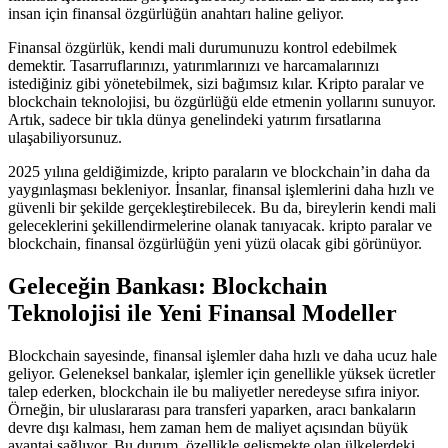
insan için finansal özgürlüğün anahtarı haline geliyor.
Finansal özgürlük, kendi mali durumunuzu kontrol edebilmek
demektir. Tasarruflarınızı, yatırımlarınızı ve harcamalarınızı
istediğiniz gibi yönetebilmek, sizi bağımsız kılar. Kripto paralar ve
blockchain teknolojisi, bu özgürlüğü elde etmenin yollarını sunuyor.
Artık, sadece bir tıkla dünya genelindeki yatırım fırsatlarına
ulaşabiliyorsunuz.
2025 yılına geldiğimizde, kripto paraların ve blockchain’in daha da
yaygınlaşması bekleniyor. İnsanlar, finansal işlemlerini daha hızlı ve
güvenli bir şekilde gerçekleştirebilecek. Bu da, bireylerin kendi mali
geleceklerini şekillendirmelerine olanak tanıyacak. kripto paralar ve
blockchain, finansal özgürlüğün yeni yüzü olacak gibi görünüyor.
Geleceğin Bankası: Blockchain
Teknolojisi ile Yeni Finansal Modeller
Blockchain sayesinde, finansal işlemler daha hızlı ve daha ucuz hale
geliyor. Geleneksel bankalar, işlemler için genellikle yüksek ücretler
talep ederken, blockchain ile bu maliyetler neredeyse sıfıra iniyor.
Örneğin, bir uluslararası para transferi yaparken, aracı bankaların
devre dışı kalması, hem zaman hem de maliyet açısından büyük
avantaj sağlıyor. Bu durum, özellikle gelişmekte olan ülkelerdeki