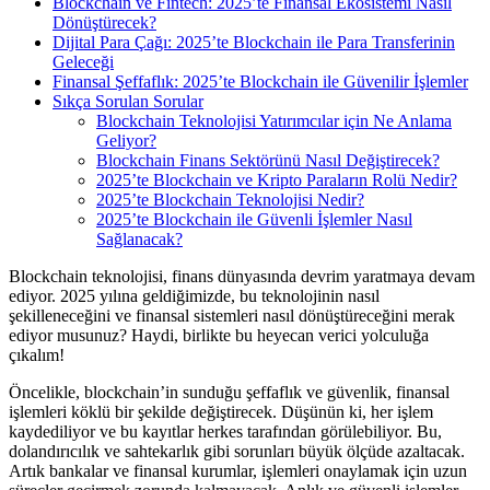
Blockchain ve Fintech: 2025’te Finansal Ekosistemi Nasıl
Dönüştürecek?
Dijital Para Çağı: 2025’te Blockchain ile Para Transferinin
Geleceği
Finansal Şeffaflık: 2025’te Blockchain ile Güvenilir İşlemler
Sıkça Sorulan Sorular
Blockchain Teknolojisi Yatırımcılar için Ne Anlama
Geliyor?
Blockchain Finans Sektörünü Nasıl Değiştirecek?
2025’te Blockchain ve Kripto Paraların Rolü Nedir?
2025’te Blockchain Teknolojisi Nedir?
2025’te Blockchain ile Güvenli İşlemler Nasıl
Sağlanacak?
Blockchain teknolojisi, finans dünyasında devrim yaratmaya devam
ediyor. 2025 yılına geldiğimizde, bu teknolojinin nasıl
şekilleneceğini ve finansal sistemleri nasıl dönüştüreceğini merak
ediyor musunuz? Haydi, birlikte bu heyecan verici yolculuğa
çıkalım!
Öncelikle, blockchain’in sunduğu şeffaflık ve güvenlik, finansal
işlemleri köklü bir şekilde değiştirecek. Düşünün ki, her işlem
kaydediliyor ve bu kayıtlar herkes tarafından görülebiliyor. Bu,
dolandırıcılık ve sahtekarlık gibi sorunları büyük ölçüde azaltacak.
Artık bankalar ve finansal kurumlar, işlemleri onaylamak için uzun