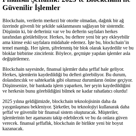
Güvenilir İşlemler
Blockchain, verilerin merkezi bir otorite olmadan, dağıtık bir ağ
üzerinde güvenli bir şekilde saklanmasını sağlayan bir sistemdir.
Düşünün ki, bir defteriniz var ve bu defterin sayfaları herkes
tarafından görülebiliyor. Herkes, bu deftere yeni bir şey ekleyebilir
ama kimse eski sayfalara müdahale edemez. İşte bu, blockchain’in
temel mantığı. Her işlem, şifrelenmiş bir blok olarak kaydedilir ve bu
bloklar birbirine zincirlenir. Böylece, geçmişte yapılan işlemler asla
değiştirilemez.
Blockchain sayesinde, finansal işlemler daha şeffaf hale geliyor.
Herkes, işlemlerin kaydedildiği bu defteri görebiliyor. Bu durum,
dolandırıcılık ve sahtekarlık gibi olumsuz durumların önüne geçiyor.
Düşünsenize, bir bankada işlem yaparken, her şeyin kaydedildiğini
ve herkesin bunu görebildiğini bilmek ne kadar rahatlatıcı olurdu!
2025 yılına geldiğimizde, blockchain teknolojisinin daha da
yaygınlaşması bekleniyor. Şirketler, bu teknolojiyi kullanarak daha
şeffaf ve güvenilir bir finansal sistem oluşturacak. Müşteriler,
işlemlerinin her aşamasını takip edebilecek ve bu da onlara güven
verecek. finansal şeffaflık, blockchain ile birlikte yeni bir boyut
kazanacak.