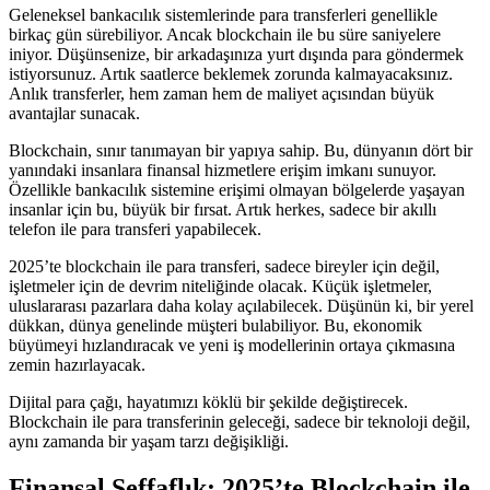
Geleneksel bankacılık sistemlerinde para transferleri genellikle
birkaç gün sürebiliyor. Ancak blockchain ile bu süre saniyelere
iniyor. Düşünsenize, bir arkadaşınıza yurt dışında para göndermek
istiyorsunuz. Artık saatlerce beklemek zorunda kalmayacaksınız.
Anlık transferler, hem zaman hem de maliyet açısından büyük
avantajlar sunacak.
Blockchain, sınır tanımayan bir yapıya sahip. Bu, dünyanın dört bir
yanındaki insanlara finansal hizmetlere erişim imkanı sunuyor.
Özellikle bankacılık sistemine erişimi olmayan bölgelerde yaşayan
insanlar için bu, büyük bir fırsat. Artık herkes, sadece bir akıllı
telefon ile para transferi yapabilecek.
2025’te blockchain ile para transferi, sadece bireyler için değil,
işletmeler için de devrim niteliğinde olacak. Küçük işletmeler,
uluslararası pazarlara daha kolay açılabilecek. Düşünün ki, bir yerel
dükkan, dünya genelinde müşteri bulabiliyor. Bu, ekonomik
büyümeyi hızlandıracak ve yeni iş modellerinin ortaya çıkmasına
zemin hazırlayacak.
Dijital para çağı, hayatımızı köklü bir şekilde değiştirecek.
Blockchain ile para transferinin geleceği, sadece bir teknoloji değil,
aynı zamanda bir yaşam tarzı değişikliği.
Finansal Şeffaflık: 2025’te Blockchain ile