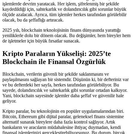
işlemlerde devrim yaratacak. Her işlem, şifrelenmiş bir şekilde
kaydedildiği için, sahtekarlık ve dolandırıcılık gibi sorunlar büyük
ölçüde azalacak. Ayrıca, tüm işlemler herkes tarafından görülebilir
olacak, bu da şeffaflığı artıracak.
2025 yılı, blockchain teknolojisinin finans dünyasında yarattığı
yeniliklerle dolu bir dönem olacak. Bu değişimler, hem bireyler hem
de işletmeler için büyük fırsatlar sunacak.
Kripto Paraların Yükselişi: 2025’te
Blockchain ile Finansal Özgürlük
Blockchain, verilerin güvenli bir şekilde saklanmasını ve
paylaşılmasını sağlayan bir sistemdir. Düşünün ki, bir defteriniz var
ve bu defterdeki her sayfa, herkes tarafından görülebiliyor. Bu
sayede, dolandırıcılık ve sahtekarlık gibi sorunlar ortadan kalkıyor.
Yani, blockchain sayesinde işlemler daha şeffaf ve güvenilir hale
geliyor.
Kripto paralar, bu teknolojinin en popüler uygulamalarından biri.
Bitcoin, Ethereum gibi dijital paralar, geleneksel finans sistemine
alternatif sunarak bireylere daha fazla kontrol sağlıyor. Artık
bankaların ve aracıların müdahalesine ihtiyaç duymadan, kendi
finansal işlemlerinizi gerçekleştirebiliyorsunuz. Bu durum, birçok