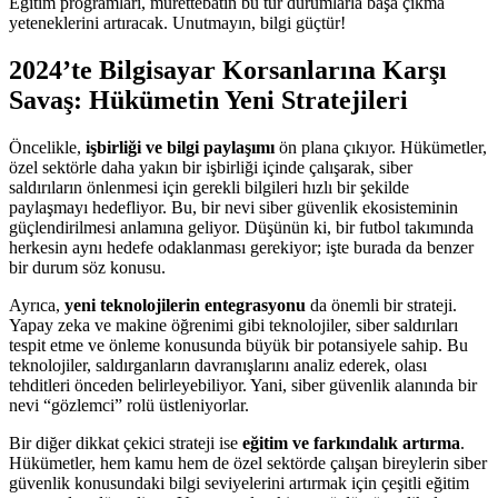
Eğitim programları, mürettebatın bu tür durumlarla başa çıkma
yeteneklerini artıracak. Unutmayın, bilgi güçtür!
2024’te Bilgisayar Korsanlarına Karşı
Savaş: Hükümetin Yeni Stratejileri
Öncelikle,
işbirliği ve bilgi paylaşımı
ön plana çıkıyor. Hükümetler,
özel sektörle daha yakın bir işbirliği içinde çalışarak, siber
saldırıların önlenmesi için gerekli bilgileri hızlı bir şekilde
paylaşmayı hedefliyor. Bu, bir nevi siber güvenlik ekosisteminin
güçlendirilmesi anlamına geliyor. Düşünün ki, bir futbol takımında
herkesin aynı hedefe odaklanması gerekiyor; işte burada da benzer
bir durum söz konusu.
Ayrıca,
yeni teknolojilerin entegrasyonu
da önemli bir strateji.
Yapay zeka ve makine öğrenimi gibi teknolojiler, siber saldırıları
tespit etme ve önleme konusunda büyük bir potansiyele sahip. Bu
teknolojiler, saldırganların davranışlarını analiz ederek, olası
tehditleri önceden belirleyebiliyor. Yani, siber güvenlik alanında bir
nevi “gözlemci” rolü üstleniyorlar.
Bir diğer dikkat çekici strateji ise
eğitim ve farkındalık artırma
.
Hükümetler, hem kamu hem de özel sektörde çalışan bireylerin siber
güvenlik konusundaki bilgi seviyelerini artırmak için çeşitli eğitim