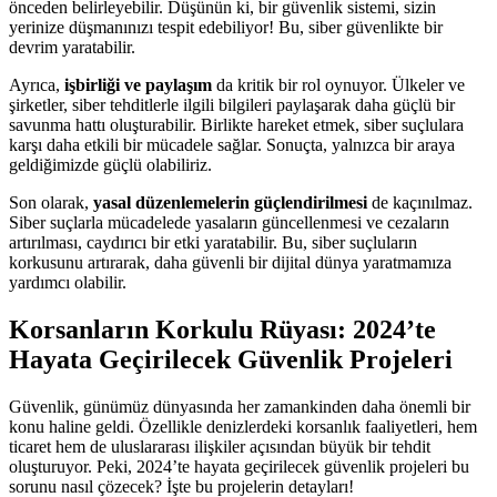
önceden belirleyebilir. Düşünün ki, bir güvenlik sistemi, sizin
yerinize düşmanınızı tespit edebiliyor! Bu, siber güvenlikte bir
devrim yaratabilir.
Ayrıca,
işbirliği ve paylaşım
da kritik bir rol oynuyor. Ülkeler ve
şirketler, siber tehditlerle ilgili bilgileri paylaşarak daha güçlü bir
savunma hattı oluşturabilir. Birlikte hareket etmek, siber suçlulara
karşı daha etkili bir mücadele sağlar. Sonuçta, yalnızca bir araya
geldiğimizde güçlü olabiliriz.
Son olarak,
yasal düzenlemelerin güçlendirilmesi
de kaçınılmaz.
Siber suçlarla mücadelede yasaların güncellenmesi ve cezaların
artırılması, caydırıcı bir etki yaratabilir. Bu, siber suçluların
korkusunu artırarak, daha güvenli bir dijital dünya yaratmamıza
yardımcı olabilir.
Korsanların Korkulu Rüyası: 2024’te
Hayata Geçirilecek Güvenlik Projeleri
Güvenlik, günümüz dünyasında her zamankinden daha önemli bir
konu haline geldi. Özellikle denizlerdeki korsanlık faaliyetleri, hem
ticaret hem de uluslararası ilişkiler açısından büyük bir tehdit
oluşturuyor. Peki, 2024’te hayata geçirilecek güvenlik projeleri bu
sorunu nasıl çözecek? İşte bu projelerin detayları!