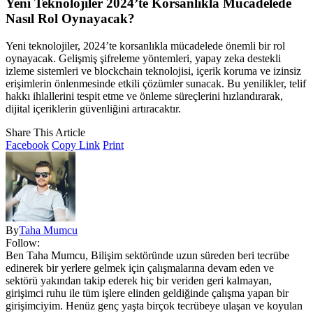
Yeni Teknolojiler 2024’te Korsanlıkla Mücadelede
Nasıl Rol Oynayacak?
Yeni teknolojiler, 2024’te korsanlıkla mücadelede önemli bir rol
oynayacak. Gelişmiş şifreleme yöntemleri, yapay zeka destekli
izleme sistemleri ve blockchain teknolojisi, içerik koruma ve izinsiz
erişimlerin önlenmesinde etkili çözümler sunacak. Bu yenilikler, telif
hakkı ihlallerini tespit etme ve önleme süreçlerini hızlandırarak,
dijital içeriklerin güvenliğini artıracaktır.
Share This Article
Facebook
Copy Link
Print
By
Taha Mumcu
Follow:
Ben Taha Mumcu, Bilişim sektöründe uzun süreden beri tecrübe
edinerek bir yerlere gelmek için çalışmalarına devam eden ve
sektörü yakından takip ederek hiç bir veriden geri kalmayan,
girişimci ruhu ile tüm işlere elinden geldiğinde çalışma yapan bir
girişimciyim. Henüz genç yaşta birçok tecrübeye ulaşan ve koyulan