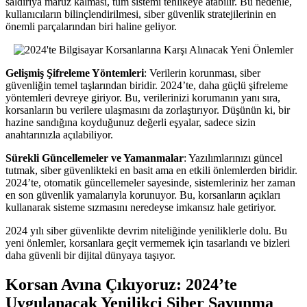
saldırıya maruz kalması, tüm sistemi tehlikeye atabilir. Bu nedenle,
kullanıcıların bilinçlendirilmesi, siber güvenlik stratejilerinin en
önemli parçalarından biri haline geliyor.
Gelişmiş Şifreleme Yöntemleri
: Verilerin korunması, siber
güvenliğin temel taşlarından biridir. 2024’te, daha güçlü şifreleme
yöntemleri devreye giriyor. Bu, verilerinizi korumanın yanı sıra,
korsanların bu verilere ulaşmasını da zorlaştırıyor. Düşünün ki, bir
hazine sandığına koyduğunuz değerli eşyalar, sadece sizin
anahtarınızla açılabiliyor.
Sürekli Güncellemeler ve Yamanmalar
: Yazılımlarınızı güncel
tutmak, siber güvenlikteki en basit ama en etkili önlemlerden biridir.
2024’te, otomatik güncellemeler sayesinde, sistemleriniz her zaman
en son güvenlik yamalarıyla korunuyor. Bu, korsanların açıkları
kullanarak sisteme sızmasını neredeyse imkansız hale getiriyor.
2024 yılı siber güvenlikte devrim niteliğinde yeniliklerle dolu. Bu
yeni önlemler, korsanlara geçit vermemek için tasarlandı ve bizleri
daha güvenli bir dijital dünyaya taşıyor.
Korsan Avına Çıkıyoruz: 2024’te
Uygulanacak Yenilikçi Siber Savunma