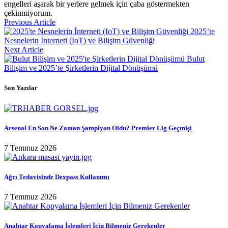
engelleri aşarak bir yerlere gelmek için çaba göstermekten
çekinmiyorum.
Previous Article
2025’te
Nesnelerin İnterneti (IoT) ve Bilişim Güvenliği
Next Article
Bulut
Bilişim ve 2025’te Şirketlerin Dijital Dönüşümü
Son Yazılar
Arsenal En Son Ne Zaman Şampiyon Oldu? Premier Lig Geçmişi
7 Temmuz 2026
Ağrı Tedavisinde Dexpass Kullanımı
7 Temmuz 2026
Anahtar Kopyalama İşlemleri İçin Bilmeniz Gerekenler