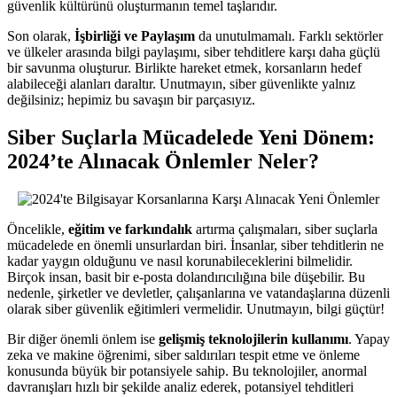
güvenlik kültürünü oluşturmanın temel taşlarıdır.
Son olarak,
İşbirliği ve Paylaşım
da unutulmamalı. Farklı sektörler
ve ülkeler arasında bilgi paylaşımı, siber tehditlere karşı daha güçlü
bir savunma oluşturur. Birlikte hareket etmek, korsanların hedef
alabileceği alanları daraltır. Unutmayın, siber güvenlikte yalnız
değilsiniz; hepimiz bu savaşın bir parçasıyız.
Siber Suçlarla Mücadelede Yeni Dönem:
2024’te Alınacak Önlemler Neler?
Öncelikle,
eğitim ve farkındalık
artırma çalışmaları, siber suçlarla
mücadelede en önemli unsurlardan biri. İnsanlar, siber tehditlerin ne
kadar yaygın olduğunu ve nasıl korunabileceklerini bilmelidir.
Birçok insan, basit bir e-posta dolandırıcılığına bile düşebilir. Bu
nedenle, şirketler ve devletler, çalışanlarına ve vatandaşlarına düzenli
olarak siber güvenlik eğitimleri vermelidir. Unutmayın, bilgi güçtür!
Bir diğer önemli önlem ise
gelişmiş teknolojilerin kullanımı
. Yapay
zeka ve makine öğrenimi, siber saldırıları tespit etme ve önleme
konusunda büyük bir potansiyele sahip. Bu teknolojiler, anormal
davranışları hızlı bir şekilde analiz ederek, potansiyel tehditleri