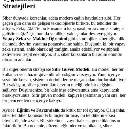
Stratejileri
Siber dünyada korsanlar, adeta modern çağın haydutları gibi. Her
geçen gün daha da gelişen teknolojilerle birlikte, bu tehditler de
artıyor. Peki, 2024’te bu korsanlara karşı nasıl bir savunma stratejisi
geliştireceğiz? İşte burada yenilikçi yaklaşımlar devreye giriyor.
Yapay Zeka ve Makine Öğrenimi
gibi teknolojiler, siber güvenlik
alanında devrim yaratma potansiyeline sahip. Düşünün ki, bir yapay
zeka sistemi, anlık olarak ağ trafiğini analiz edebiliyor ve şüpheli
aktiviteleri tespit edebiliyor. Bu, siber korsanların bir adım önünde
olmanın anahtarı.
Bir diğer önemli strateji ise
Sıfır Güven Modeli
. Bu model, her bir
kullanıcı ve cihazın güvenilir olmadığını varsayıyor. Yani, içeriye
sızan bir korsan, sistemin derinliklerine ulaşamadan durdurulabiliyor.
Bu yaklaşım, siber güvenlikte devrim niteliğinde bir değişim
sağlıyor. Düşünsenize, bir kale inşa ediyorsunuz ama kapıyı açık
bırakıyorsunuz. Sıfır güven modeli, kapıyı kapatmanın yanı sıra, her
bir pencereden de içeriye bakıyor.
Ayrıca,
Eğitim ve Farkındalık
da kritik bir rol oynuyor. Çalışanlar,
siber tehditler konusunda bilinçlendirilirse, bu tehditlerin etkisi
büyük ölçüde azalır. Bir şirketin en zayıf halkası, genellikle insan
faktörüdür. Bu nedenle, düzenli eğitimler ve tatbikatlar, siber