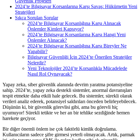
Güvenlik Projeleri
2024’te Bilgisayar Korsanlarına Karşı Savaş: Hükümetin Yeni
Stratejileri
Sıkça Sorulan Sorular
2024’te Bilgisayar Korsanlığına Karşı Alınacak
Önlemler Kimleri Kapsıyor?
2024’te Bilgisayar Korsanlarına Karşı Hangi Yeni
Önlemler Alınacak?
2024’te Bilgisayar Korsanlığına Karşı Bireyler Ne
Yapabilir?
Bilgisayar Güvenliği İçin 2024’te Önerilen Stratejiler
Nelerdir?
Yeni Teknolojiler 2024’te Korsanlıkla Mücadelede
Nasıl Rol Oynayacak?
Yapay zeka, siber güvenlik alanında devrim yaratma potansiyeline
sahip. 2024’te, yapay zeka destekli sistemler, anormal davranışları
tespit etmekte daha etkili hale gelecek. Bu sistemler, sürekli olarak
verileri analiz ederek, potansiyel saldırıları önceden belirleyebilecek.
Düşünün ki, bir güvenlik görevlisi gibi, ama bu görevli hiç
uyumuyor! Sürekli tetikte ve her an bir tehlike sezdiğinde hemen
harekete geçiyor.
Bir diğer önemli önlem ise çok faktörlü kimlik doğrulama.
Kullanıcıların sadece şifre girmesi yeterli olmayacak. Artık, parmak