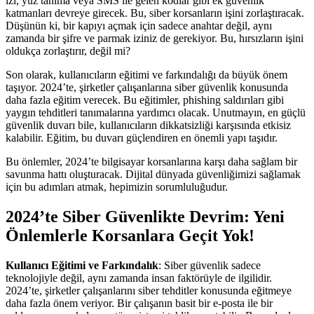
izi, yüz tanıma veya SMS ile gelen kodlar gibi ek güvenlik
katmanları devreye girecek. Bu, siber korsanların işini zorlaştıracak.
Düşünün ki, bir kapıyı açmak için sadece anahtar değil, aynı
zamanda bir şifre ve parmak iziniz de gerekiyor. Bu, hırsızların işini
oldukça zorlaştırır, değil mi?
Son olarak, kullanıcıların eğitimi ve farkındalığı da büyük önem
taşıyor. 2024’te, şirketler çalışanlarına siber güvenlik konusunda
daha fazla eğitim verecek. Bu eğitimler, phishing saldırıları gibi
yaygın tehditleri tanımalarına yardımcı olacak. Unutmayın, en güçlü
güvenlik duvarı bile, kullanıcıların dikkatsizliği karşısında etkisiz
kalabilir. Eğitim, bu duvarı güçlendiren en önemli yapı taşıdır.
Bu önlemler, 2024’te bilgisayar korsanlarına karşı daha sağlam bir
savunma hattı oluşturacak. Dijital dünyada güvenliğimizi sağlamak
için bu adımları atmak, hepimizin sorumluluğudur.
2024’te Siber Güvenlikte Devrim: Yeni
Önlemlerle Korsanlara Geçit Yok!
Kullanıcı Eğitimi ve Farkındalık
: Siber güvenlik sadece
teknolojiyle değil, aynı zamanda insan faktörüyle de ilgilidir.
2024’te, şirketler çalışanlarını siber tehditler konusunda eğitmeye
daha fazla önem veriyor. Bir çalışanın basit bir e-posta ile bir