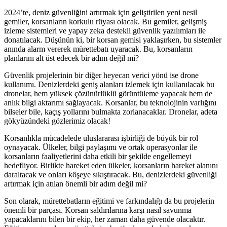
2024’te, deniz güvenliğini artırmak için geliştirilen yeni nesil
gemiler, korsanların korkulu rüyası olacak. Bu gemiler, gelişmiş
izleme sistemleri ve yapay zeka destekli güvenlik yazılımları ile
donatılacak. Düşünün ki, bir korsan gemisi yaklaşırken, bu sistemler
anında alarm vererek mürettebatı uyaracak. Bu, korsanların
planlarını alt üst edecek bir adım değil mi?
Güvenlik projelerinin bir diğer heyecan verici yönü ise drone
kullanımı. Denizlerdeki geniş alanları izlemek için kullanılacak bu
dronelar, hem yüksek çözünürlüklü görüntüleme yapacak hem de
anlık bilgi aktarımı sağlayacak. Korsanlar, bu teknolojinin varlığını
bilseler bile, kaçış yollarını bulmakta zorlanacaklar. Dronelar, adeta
gökyüzündeki gözlerimiz olacak!
Korsanlıkla mücadelede uluslararası işbirliği de büyük bir rol
oynayacak. Ülkeler, bilgi paylaşımı ve ortak operasyonlar ile
korsanların faaliyetlerini daha etkili bir şekilde engellemeyi
hedefliyor. Birlikte hareket eden ülkeler, korsanların hareket alanını
daraltacak ve onları köşeye sıkıştıracak. Bu, denizlerdeki güvenliği
artırmak için atılan önemli bir adım değil mi?
Son olarak, mürettebatların eğitimi ve farkındalığı da bu projelerin
önemli bir parçası. Korsan saldırılarına karşı nasıl savunma
yapacaklarını bilen bir ekip, her zaman daha güvende olacaktır.